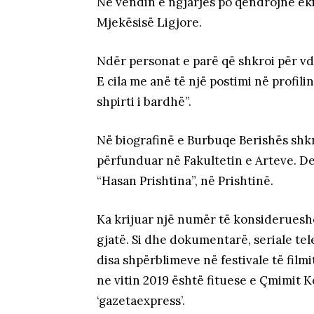
Në vendin e ngjarjes po qëndrojnë ek
Mjekësisë Ligjore.
Ndër personat e parë që shkroi për vde
E cila me anë të një postimi në profili
shpirti i bardhë”.
Në biografinë e Burbuqe Berishës shk
përfunduar në Fakultetin e Arteve. Deg
“Hasan Prishtina”, në Prishtinë.
Ka krijuar një numër të konsideruesh
gjatë. Si dhe dokumentarë, seriale tel
disa shpërblimeve në festivale të fil
ne vitin 2019 është fituese e Çmimit
‘gazetaexpress’.