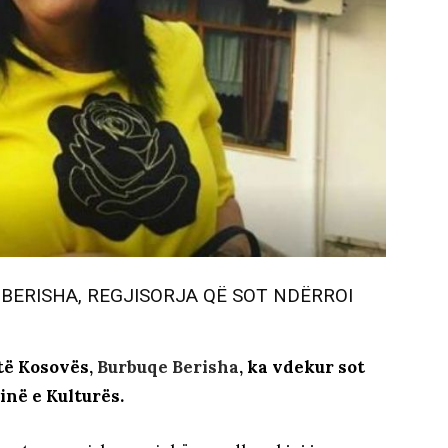
BERISHA, REGJISORJA QË SOT NDËRROI
të Kosovës,
Burbuqe Berisha
, ka vdekur sot
inë e Kulturës.