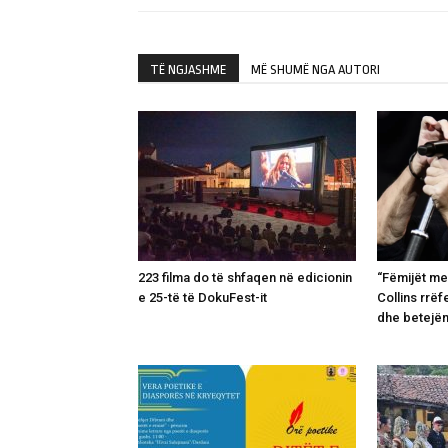
TË NGJASHME
MË SHUMË NGA AUTORI
223 filma do të shfaqen në edicionin
“Fëmijët me
e 25-të të DokuFest-it
Collins rrëf
dhe betejë