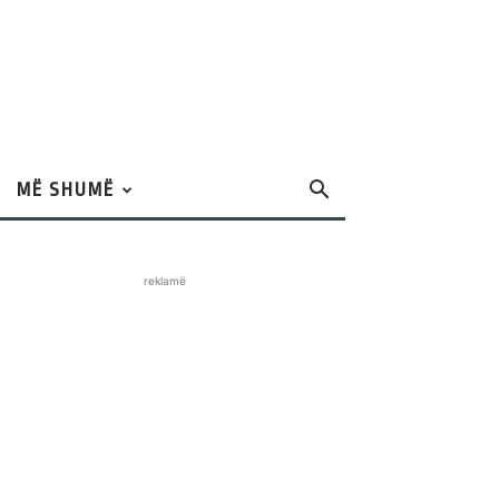
MË SHUMË
reklamë