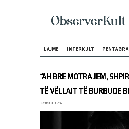
ObserverKult
LAJME
INTERKULT
PENTAGR
“AH BRE MOTRA JEM, SHPIR
TË VËLLAIT TË BURBUQE B
28/10/2021 • 09:16