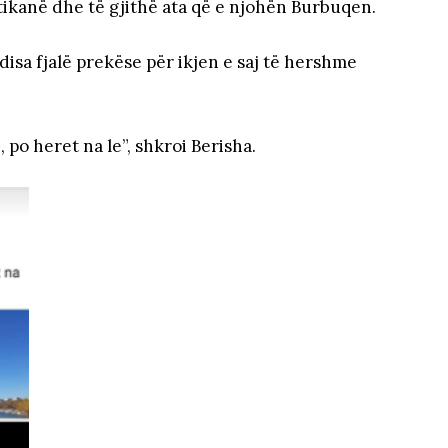
itikanë dhe të gjithë ata që e njohën Burbuqen.
 disa fjalë prekëse për ikjen e saj të hershme
 po heret na le”, shkroi Berisha.