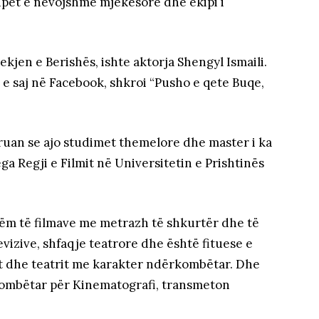
ipet e nevojshme mjekësore dhe ekipi i
kjen e Berishës, ishte aktorja Shengyl Ismaili.
n e saj në Facebook, shkroi “Pusho e qete Buqe,
ruan se ajo studimet themelore dhe master i ka
a Regji e Filmit në Universitetin e Prishtinës
ëm të filmave me metrazh të shkurtër dhe të
evizive, shfaqje teatrore dhe është fituese e
mit dhe teatrit me karakter ndërkombëtar. Dhe
 Kombëtar për Kinematografi, transmeton