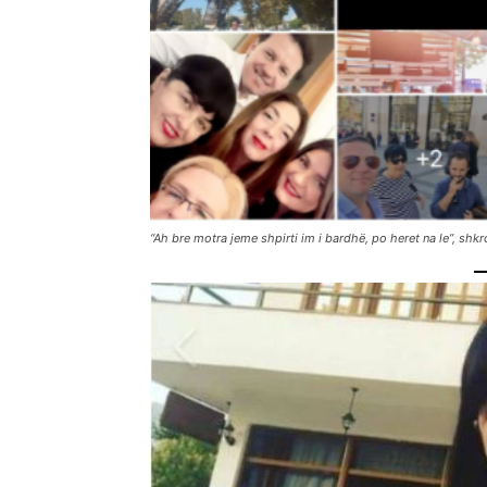
“Ah bre motra jeme shpirti im i bardhë, po heret na le”, shkr