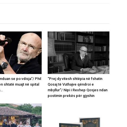
nduan se po vdisja”/ Phil
“Prej dy vitesh shtëpia në fshatin
en shtatë muajt në spital
Qosaj të Vuthajve qëndroi e
n…
mbyllur”/ Nipi i Rexhep Qosjes ndan
postimin prekës për gjyshin