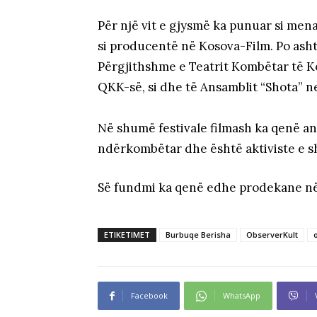
Për një vit e gjysmë ka punuar si men
si producentë në Kosova-Film. Po asht
Përgjithshme e Teatrit Kombëtar të Ko
QKK-së, si dhe të Ansamblit “Shota” ne 
Në shumë festivale filmash ka qenë an
ndërkombëtar dhe është aktiviste e 
Së fundmi ka qenë edhe prodekane në 
ETIKETIMET
Burbuqe Berisha
ObserverKult
Facebook
WhatsApp