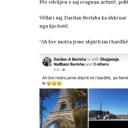
Për vdekjen e saj reaguan artistë, pol
Vëllai i saj, Dardan Berisha ka shkruar
nga kjo botë.
“Ah bre motra jeme shpirti im i bardhë,