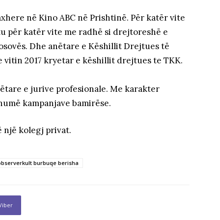
axhere në Kino ABC në Prishtinë. Për katër vite
u për katër vite me radhë si drejtoreshë e
sovës. Dhe anëtare e Këshillit Drejtues të
vitin 2017 kryetar e këshillit drejtues te TKK.
ëtare e jurive profesionale. Me karakter
shumë kampanjave bamirëse.
një kolegj privat.
observerkult burbuqe berisha
Viber