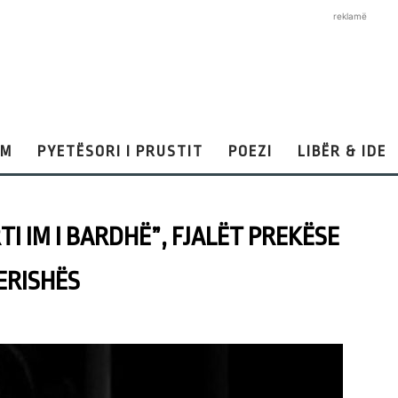
reklamë
AM
PYETËSORI I PRUSTIT
POEZI
LIBËR & IDE
TI IM I BARDHË”, FJALËT PREKËSE
ERISHËS