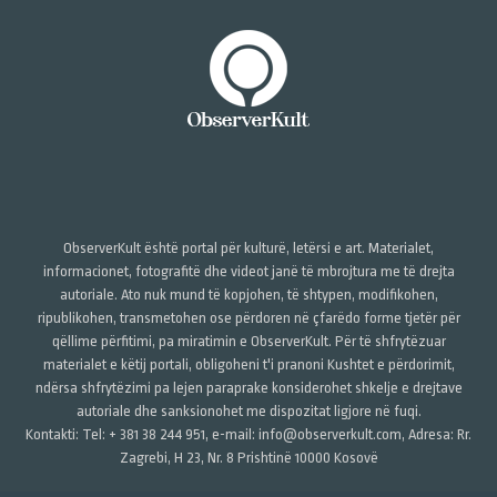
ObserverKult është portal për kulturë, letërsi e art. Materialet,
informacionet, fotografitë dhe videot janë të mbrojtura me të drejta
autoriale. Ato nuk mund të kopjohen, të shtypen, modifikohen,
ripublikohen, transmetohen ose përdoren në çfarëdo forme tjetër për
qëllime përfitimi, pa miratimin e ObserverKult. Për të shfrytëzuar
materialet e këtij portali, obligoheni t'i pranoni Kushtet e përdorimit,
ndërsa shfrytëzimi pa lejen paraprake konsiderohet shkelje e drejtave
autoriale dhe sanksionohet me dispozitat ligjore në fuqi.
Kontakti: Tel: + 381 38 244 951, e-mail: info@observerkult.com, Adresa: Rr.
Zagrebi, H 23, Nr. 8 Prishtinë 10000 Kosovë