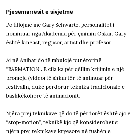
Pjesëmarrësit e sivjetmë
Po fillojmë me Gary Schwartz, personalitet i
nominuar nga Akademia për çmimin Oskar. Gary
është kineast, regjisor, artist dhe profesor.
Ai në Anibar do të mbulojë punëtorinë
“BARMATION”. E cila ka për qëllim krijimin e një
promoje (video) të shkurtër të animuar për
festivalin, duke përdorur teknika tradicionale e
bashkëkohore të animacionit.
Njëra prej teknikave që do të përdorët është ajo e
“stop-motion”, teknikë kjo që konsiderohet si
njëra prej teknikave kryesore në fushën e