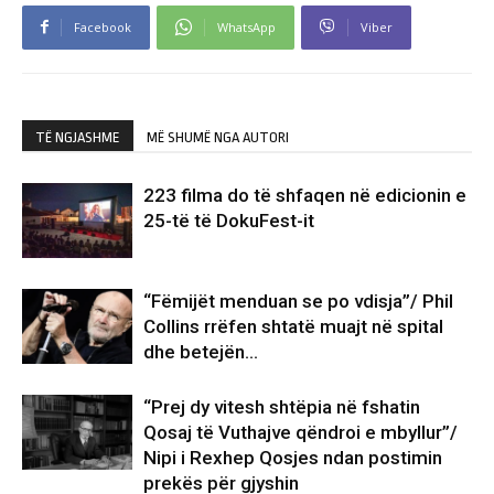
Facebook
WhatsApp
Viber
TË NGJASHME
MË SHUMË NGA AUTORI
223 filma do të shfaqen në edicionin e
25-të të DokuFest-it
“Fëmijët menduan se po vdisja”/ Phil
Collins rrëfen shtatë muajt në spital
dhe betejën…
“Prej dy vitesh shtëpia në fshatin
Qosaj të Vuthajve qëndroi e mbyllur”/
Nipi i Rexhep Qosjes ndan postimin
prekës për gjyshin