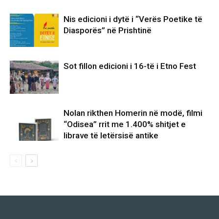
Nis edicioni i dytë i “Verës Poetike të
Diasporës” në Prishtinë
Sot fillon edicioni i 16-të i Etno Fest
Nolan rikthen Homerin në modë, filmi
“Odisea” rrit me 1.400% shitjet e
librave të letërsisë antike