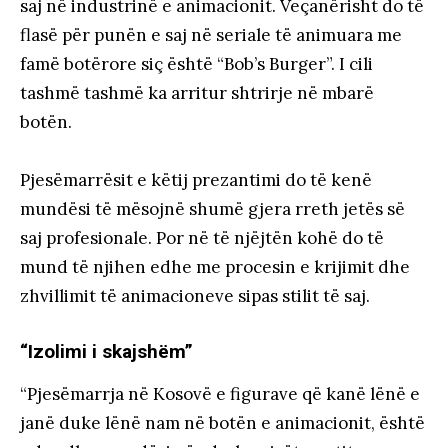
saj në industrinë e animacionit. Veçanërisht do të
flasë për punën e saj në seriale të animuara me
famë botërore siç është “Bob’s Burger”. I cili
tashmë tashmë ka arritur shtrirje në mbarë
botën.
Pjesëmarrësit e këtij prezantimi do të kenë
mundësi të mësojnë shumë gjera rreth jetës së
saj profesionale. Por në të njëjtën kohë do të
mund të njihen edhe me procesin e krijimit dhe
zhvillimit të animacioneve sipas stilit të saj.
“Izolimi i skajshëm”
“Pjesëmarrja në Kosovë e figurave që kanë lënë e
janë duke lënë nam në botën e animacionit, është