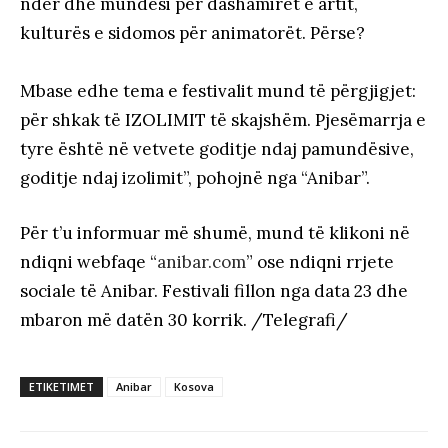
nder dhe mundësi për dashamirët e artit,
kulturës e sidomos për animatorët. Përse?
Mbase edhe tema e festivalit mund të përgjigjet:
për shkak të IZOLIMIT të skajshëm. Pjesëmarrja e
tyre është në vetvete goditje ndaj pamundësive,
goditje ndaj izolimit”, pohojnë nga “Anibar”.
Për t’u informuar më shumë, mund të klikoni në
ndiqni webfaqe “
anibar.com
” ose ndiqni rrjete
sociale të Anibar. Festivali fillon nga data 23 dhe
mbaron më datën 30 korrik. /Telegrafi/
ETIKETIMET
Anibar
Kosova