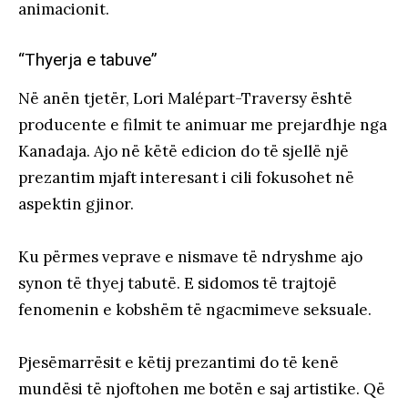
animacionit.
“Thyerja e tabuve”
Në anën tjetër, Lori Malépart-Traversy është
producente e filmit te animuar me prejardhje nga
Kanadaja. Ajo në këtë edicion do të sjellë një
prezantim mjaft interesant i cili fokusohet në
aspektin gjinor.
Ku përmes veprave e nismave të ndryshme ajo
synon të thyej tabutë. E sidomos të trajtojë
fenomenin e kobshëm të ngacmimeve seksuale.
Pjesëmarrësit e këtij prezantimi do të kenë
mundësi të njoftohen me botën e saj artistike. Që