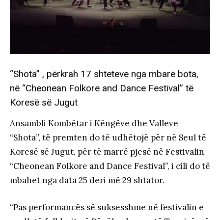
“Shota” , përkrah 17 shteteve nga mbarë bota,
në “Cheonean Folkore and Dance Festival” të
Koresë së Jugut
Ansambli Kombëtar i Këngëve dhe Valleve
“Shota”, të premten do të udhëtojë për në Seul të
Koresë së Jugut, për të marrë pjesë në Festivalin
“Cheonean Folkore and Dance Festival”, i cili do të
mbahet nga data 25 deri më 29 shtator.
“Pas performancës së suksesshme në festivalin e