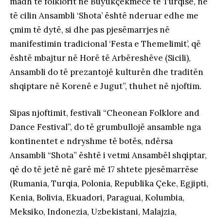
madh të folklorit në Büyükçekmece të Turqisë, në
të cilin Ansambli ‘Shota’ është nderuar edhe me
çmim të dytë, si dhe pas pjesëmarrjes në
manifestimin tradicional ‘Festa e Themelimit’, që
është mbajtur në Horë të Arbëreshëve (Sicili),
Ansambli do të prezantojë kulturën dhe traditën
shqiptare në Korenë e Jugut”, thuhet në njoftim.
Sipas njoftimit, festivali “Cheonean Folklore and
Dance Festival”, do të grumbullojë ansamble nga
kontinentet e ndryshme të botës, ndërsa
Ansambli “Shota” është i vetmi Ansambël shqiptar,
që do të jetë në garë më 17 shtete pjesëmarrëse
(Rumania, Turqia, Polonia, Republika Çeke, Egjipti,
Kenia, Bolivia, Ekuadori, Paraguai, Kolumbia,
Meksiko, Indonezia, Uzbekistani, Malajzia,