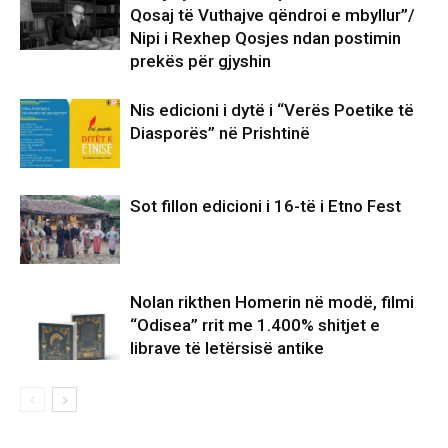
Qosaj të Vuthajve qëndroi e mbyllur”/
Nipi i Rexhep Qosjes ndan postimin
prekës për gjyshin
Nis edicioni i dytë i “Verës Poetike të
Diasporës” në Prishtinë
Sot fillon edicioni i 16-të i Etno Fest
Nolan rikthen Homerin në modë, filmi
“Odisea” rrit me 1.400% shitjet e
librave të letërsisë antike