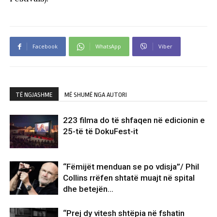
Facebook
WhatsApp
Viber
TË NGJASHME
MË SHUMË NGA AUTORI
223 filma do të shfaqen në edicionin e
25-të të DokuFest-it
“Fëmijët menduan se po vdisja”/ Phil
Collins rrëfen shtatë muajt në spital
dhe betejën…
“Prej dy vitesh shtëpia në fshatin