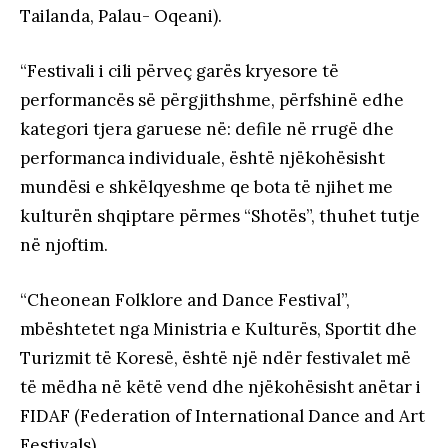
Tailanda, Palau- Oqeani).
“Festivali i cili përveç garës kryesore të
performancës së përgjithshme, përfshinë edhe
kategori tjera garuese në: defile në rrugë dhe
performanca individuale, është njëkohësisht
mundësi e shkëlqyeshme qe bota të njihet me
kulturën shqiptare përmes “Shotës”, thuhet tutje
në njoftim.
“Cheonean Folklore and Dance Festival”,
mbështetet nga Ministria e Kulturës, Sportit dhe
Turizmit të Koresë, është një ndër festivalet më
të mëdha në këtë vend dhe njëkohësisht anëtar i
FIDAF (Federation of International Dance and Art
Festivals).