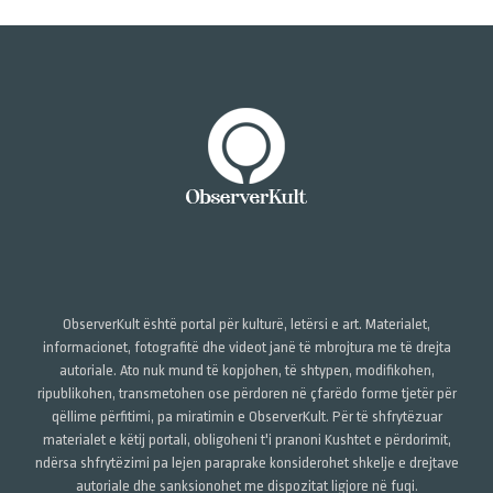
ObserverKult është portal për kulturë, letërsi e art. Materialet,
informacionet, fotografitë dhe videot janë të mbrojtura me të drejta
autoriale. Ato nuk mund të kopjohen, të shtypen, modifikohen,
ripublikohen, transmetohen ose përdoren në çfarëdo forme tjetër për
qëllime përfitimi, pa miratimin e ObserverKult. Për të shfrytëzuar
materialet e këtij portali, obligoheni t'i pranoni Kushtet e përdorimit,
ndërsa shfrytëzimi pa lejen paraprake konsiderohet shkelje e drejtave
autoriale dhe sanksionohet me dispozitat ligjore në fuqi.