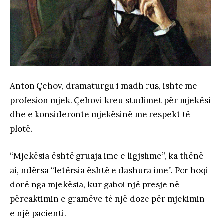
Anton Çehov, dramaturgu i madh rus, ishte me
profesion mjek. Çehovi kreu studimet për mjekësi
dhe e konsideronte mjekësinë me respekt të
plotë.
“Mjekësia është gruaja ime e ligjshme”, ka thënë
ai, ndërsa “letërsia është e dashura ime”. Por hoqi
dorë nga mjekësia, kur gaboi një presje në
përcaktimin e gramëve të një doze për mjekimin
e një pacienti.