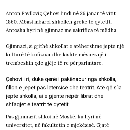
Anton Pavlloviç Çehovi lindi në 29 janar të vitit
1860. Mbasi mbaroi shkollën greke të qytetit,
Antosha hyri në gjimnaz me sakrifica të mëdha.
Gjimnazi, si gjithë shkollat e atëhershme jepte një
kulturë të kufizuar dhe kishte mësues që i
trembeshin çdo gjëje të re përparimtare.
Çehovi i ri, duke qenë i pakënaqur nga shkolla,
fillon e jepet pas letërsisë dhe teatrit. Atë që s’ia
jepte shkolla, ai e gjente nëpër librat dhe
shfaqjet e teatrit të qytetit.
Pas gjimnazit shkoi në Moskë, ku hyri në
universitet, në fakultetin e mjekësisë. Gjatë