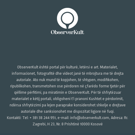
ObserverKult është portal për kulturë, letërsi e art. Materialet,
informacionet, fotografitë dhe videot janë të mbrojtura me të drejta
autoriale. Ato nuk mund të kopjohen, të shtypen, modifikohen,
ripublikohen, transmetohen ose përdoren në çfarëdo forme tjetër për
qëllime përfitimi, pa miratimin e ObserverKult. Për të shfrytëzuar
materialet e këtij portali, obligoheni t'i pranoni Kushtet e përdorimit,
ndërsa shfrytëzimi pa lejen paraprake konsiderohet shkelje e drejtave
autoriale dhe sanksionohet me dispozitat ligjore në fuqi.
Kontakti: Tel: + 381 38 244 951, e-mail: info@observerkult.com, Adresa: Rr.
Zagrebi, H 23, Nr. 8 Prishtinë 10000 Kosovë