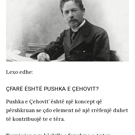
Lexo edhe
:
ÇFARË ËSHTË PUSHKA E ÇEHOVIT?
Pushka e Çehovit’ është një koncept që
përshkruan se çdo element në një rrëfenjë duhet
të kontribuojë te e tëra.