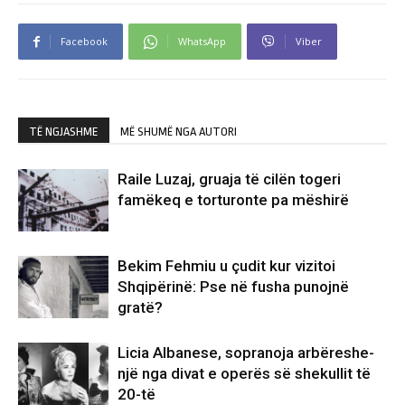
Facebook
WhatsApp
Viber
TË NGJASHME
MË SHUMË NGA AUTORI
Raile Luzaj, gruaja të cilën togeri
famëkeq e torturonte pa mëshirë
Bekim Fehmiu u çudit kur vizitoi
Shqipërinë: Pse në fusha punojnë
gratë?
Licia Albanese, sopranoja arbëreshe-
një nga divat e operës së shekullit të
20-të