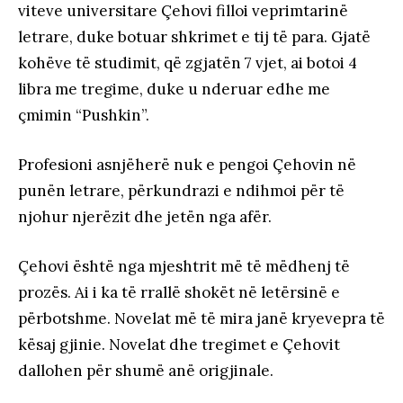
viteve universitare Çehovi filloi veprimtarinë
letrare, duke botuar shkrimet e tij të para. Gjatë
kohëve të studimit, që zgjatën 7 vjet, ai botoi 4
libra me tregime, duke u nderuar edhe me
çmimin “Pushkin”.
Profesioni asnjëherë nuk e pengoi Çehovin në
punën letrare, përkundrazi e ndihmoi për të
njohur njerëzit dhe jetën nga afër.
Çehovi është nga mjeshtrit më të mëdhenj të
prozës. Ai i ka të rrallë shokët në letërsinë e
përbotshme. Novelat më të mira janë kryevepra të
kësaj gjinie. Novelat dhe tregimet e Çehovit
dallohen për shumë anë origjinale.