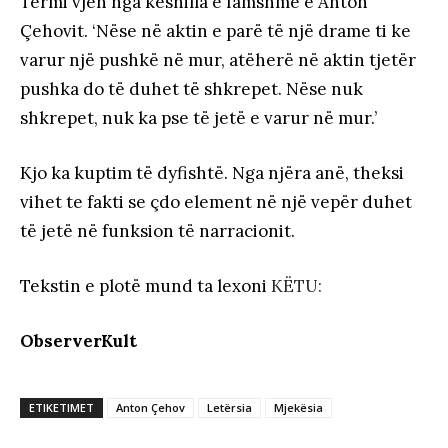
Termi vjen nga këshilla e famshme e Anton
Çehovit. ‘Nëse në aktin e parë të një drame ti ke
varur një pushkë në mur, atëherë në aktin tjetër
pushka do të duhet të shkrepet. Nëse nuk
shkrepet, nuk ka pse të jetë e varur në mur.’
Kjo ka kuptim të dyfishtë. Nga njëra anë, theksi
vihet te fakti se çdo element në një vepër duhet
të jetë në funksion të narracionit.
Tekstin e plotë mund ta lexoni
KËTU:
ObserverKult
ETIKETIMET
Anton Çehov
Letërsia
Mjekësia