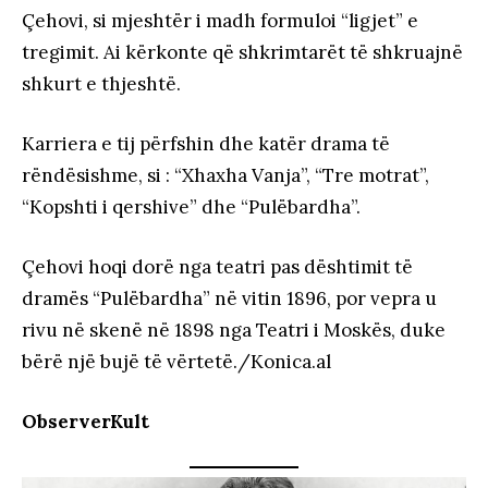
Çehovi, si mjeshtër i madh formuloi “ligjet” e
tregimit. Ai kërkonte që shkrimtarët të shkruajnë
shkurt e thjeshtë.
Karriera e tij përfshin dhe katër drama të
rëndësishme, si : “Xhaxha Vanja”, “Tre motrat”,
“Kopshti i qershive” dhe “Pulëbardha”.
Çehovi hoqi dorë nga teatri pas dështimit të
dramës “Pulëbardha” në vitin 1896, por vepra u
rivu në skenë në 1898 nga Teatri i Moskës, duke
bërë një bujë të vërtetë./Konica.al
ObserverKult