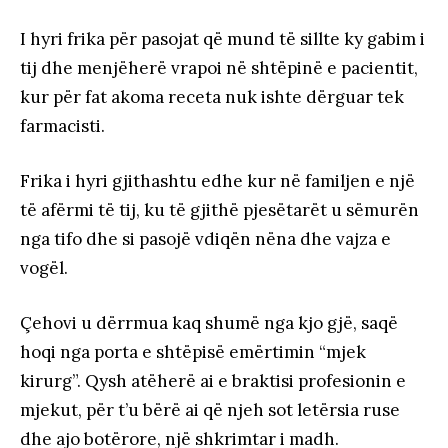
I hyri frika për pasojat që mund të sillte ky gabim i
tij dhe menjëherë vrapoi në shtëpinë e pacientit,
kur për fat akoma receta nuk ishte dërguar tek
farmacisti.
Frika i hyri gjithashtu edhe kur në familjen e një
të afërmi të tij, ku të gjithë pjesëtarët u sëmurën
nga tifo dhe si pasojë vdiqën nëna dhe vajza e
vogël.
Çehovi u dërrmua kaq shumë nga kjo gjë, saqë
hoqi nga porta e shtëpisë emërtimin “mjek
kirurg”. Qysh atëherë ai e braktisi profesionin e
mjekut, për t’u bërë ai që njeh sot letërsia ruse
dhe ajo botërore, një shkrimtar i madh.