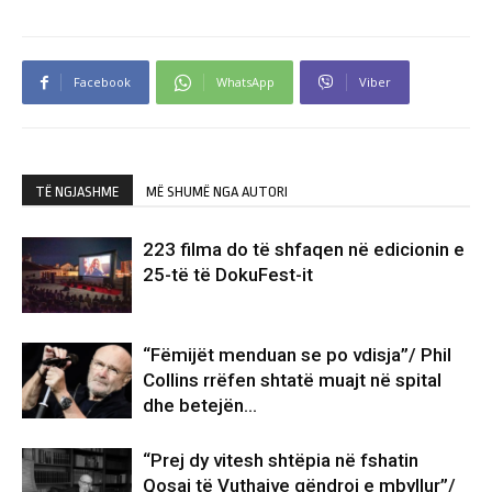
Facebook
WhatsApp
Viber
TË NGJASHME
MË SHUMË NGA AUTORI
223 filma do të shfaqen në edicionin e
25-të të DokuFest-it
“Fëmijët menduan se po vdisja”/ Phil
Collins rrëfen shtatë muajt në spital
dhe betejën…
“Prej dy vitesh shtëpia në fshatin
Qosaj të Vuthajve qëndroi e mbyllur”/