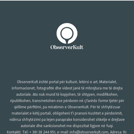
ObserverKult është portal për kulturë, letërsi e art. Materialet,
informacionet, fotografitë dhe videot janë të mbrojtura me të drejta
autoriale. Ato nuk mund të kopjohen, të shtypen, modifikohen,
ripublikohen, transmetohen ose përdoren në çfarëdo forme tjetër për
qëllime përfitimi, pa miratimin e ObserverKult. Për të shfrytëzuar
materialet e këtij portali, obligoheni t'i pranoni Kushtet e përdorimit,
ndërsa shfrytëzimi pa lejen paraprake konsiderohet shkelje e drejtave
autoriale dhe sanksionohet me dispozitat ligjore në fuqi.
Kontakti: Tel: + 381 38 244 951, e-mail: info@observerkult.com, Adresa: Rr.