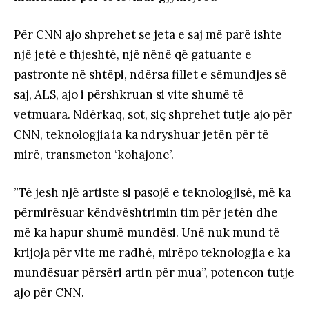
Për CNN ajo shprehet se jeta e saj më parë ishte
një jetë e thjeshtë, një nënë që gatuante e
pastronte në shtëpi, ndërsa fillet e sëmundjes së
saj, ALS, ajo i përshkruan si vite shumë të
vetmuara. Ndërkaq, sot, siç shprehet tutje ajo për
CNN, teknologjia ia ka ndryshuar jetën për të
mirë, transmeton ‘kohajone’.
”Të jesh një artiste si pasojë e teknologjisë, më ka
përmirësuar këndvështrimin tim për jetën dhe
më ka hapur shumë mundësi. Unë nuk mund të
krijoja për vite me radhë, mirëpo teknologjia e ka
mundësuar përsëri artin për mua”, potencon tutje
ajo për CNN.