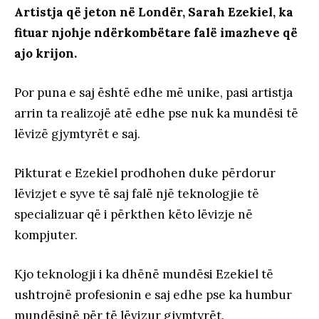
Artistja që jeton në Londër, Sarah Ezekiel, ka
fituar njohje ndërkombëtare falë imazheve që
ajo krijon.
Por puna e saj është edhe më unike, pasi artistja
arrin ta realizojë atë edhe pse nuk ka mundësi të
lëvizë gjymtyrët e saj.
Pikturat e Ezekiel prodhohen duke përdorur
lëvizjet e syve të saj falë një teknologjie të
specializuar që i përkthen këto lëvizje në
kompjuter.
Kjo teknologji i ka dhënë mundësi Ezekiel të
ushtrojnë profesionin e saj edhe pse ka humbur
mundësinë për të lëvizur gjymtyrët.