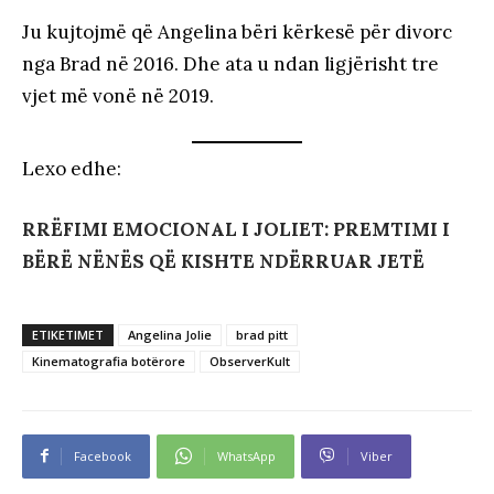
Ju kujtojmë që Angelina bëri kërkesë për divorc
nga Brad në 2016. Dhe ata u ndan ligjërisht tre
vjet më vonë në 2019.
Lexo edhe:
RRËFIMI EMOCIONAL I JOLIET: PREMTIMI I
BËRË NËNËS QË KISHTE NDËRRUAR JETË
ETIKETIMET
Angelina Jolie
brad pitt
Kinematografia botërore
ObserverKult
Facebook
WhatsApp
Viber