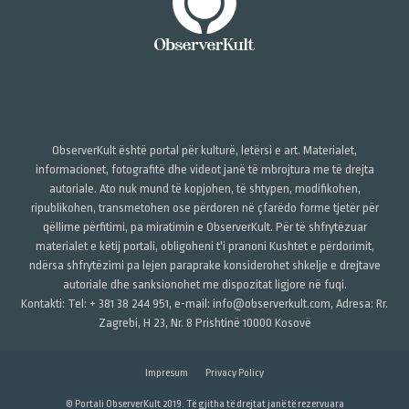
ObserverKult është portal për kulturë, letërsi e art. Materialet,
informacionet, fotografitë dhe videot janë të mbrojtura me të drejta
autoriale. Ato nuk mund të kopjohen, të shtypen, modifikohen,
ripublikohen, transmetohen ose përdoren në çfarëdo forme tjetër për
qëllime përfitimi, pa miratimin e ObserverKult. Për të shfrytëzuar
materialet e këtij portali, obligoheni t'i pranoni Kushtet e përdorimit,
ndërsa shfrytëzimi pa lejen paraprake konsiderohet shkelje e drejtave
autoriale dhe sanksionohet me dispozitat ligjore në fuqi.
Kontakti: Tel: + 381 38 244 951, e-mail: info@observerkult.com, Adresa: Rr.
Zagrebi, H 23, Nr. 8 Prishtinë 10000 Kosovë
Impresum
Privacy Policy
© Portali ObserverKult 2019. Të gjitha të drejtat janë të rezervuara