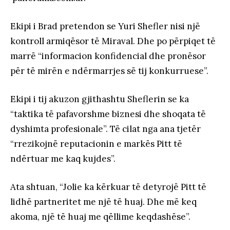
Ekipi i Brad pretendon se Yuri Shefler nisi një
kontroll armiqësor të Miraval. Dhe po përpiqet të
marrë “informacion konfidencial dhe pronësor
për të mirën e ndërmarrjes së tij konkurruese”.
Ekipi i tij akuzon gjithashtu Sheflerin se ka
“taktika të pafavorshme biznesi dhe shoqata të
dyshimta profesionale”. Të cilat nga ana tjetër
“rrezikojnë reputacionin e markës Pitt të
ndërtuar me kaq kujdes”.
Ata shtuan, “Jolie ka kërkuar të detyrojë Pitt të
lidhë partneritet me një të huaj. Dhe më keq
akoma, një të huaj me qëllime keqdashëse”.