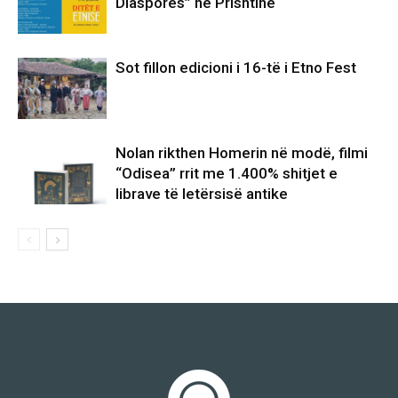
Diasporës” në Prishtinë
Sot fillon edicioni i 16-të i Etno Fest
Nolan rikthen Homerin në modë, filmi
“Odisea” rrit me 1.400% shitjet e
librave të letërsisë antike