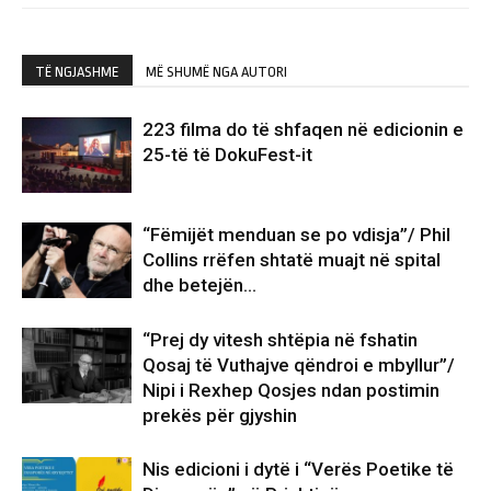
TË NGJASHME
MË SHUMË NGA AUTORI
223 filma do të shfaqen në edicionin e
25-të të DokuFest-it
“Fëmijët menduan se po vdisja”/ Phil
Collins rrëfen shtatë muajt në spital
dhe betejën…
“Prej dy vitesh shtëpia në fshatin
Qosaj të Vuthajve qëndroi e mbyllur”/
Nipi i Rexhep Qosjes ndan postimin
prekës për gjyshin
Nis edicioni i dytë i “Verës Poetike të