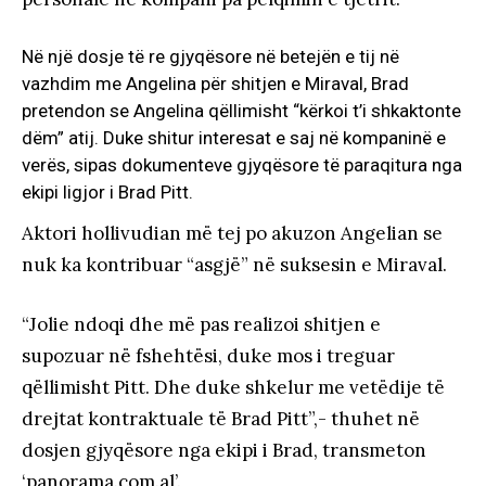
Në një dosje të re gjyqësore në betejën e tij në
vazhdim me Angelina për shitjen e Miraval, Brad
pretendon se Angelina qëllimisht “kërkoi t’i shkaktonte
dëm” atij. Duke shitur interesat e saj në kompaninë e
verës, sipas dokumenteve gjyqësore të paraqitura nga
ekipi ligjor i Brad Pitt.
Aktori hollivudian më tej po akuzon Angelian se
nuk ka kontribuar “asgjë” në suksesin e Miraval.
“Jolie ndoqi dhe më pas realizoi shitjen e
supozuar në fshehtësi, duke mos i treguar
qëllimisht Pitt. Dhe duke shkelur me vetëdije të
drejtat kontraktuale të Brad Pitt”,- thuhet në
dosjen gjyqësore nga ekipi i Brad, transmeton
‘panorama.com.al’.