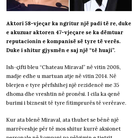
Aktori 58-vjeçar ka ngritur një padi të re, duke
e akuzuar aktoren 47-vjeçare se ka dëmtuar
reputacionin e kompanisë së tyre të verës.
Duke i shitur gjysmën e saj një “të huaji”
.
Ish-çifti bleu “Chateau Miraval” në vitin 2008,
madje edhe u martuan atje në vitin 2014. Në
blerjen e tyre përfshihej një rezidencë me 35
dhoma dhe vreshtin në pronësi. I cila ka qenë
burimi i biznesit të tyre fitimprurës të verërave.
Kur ata blenë Miraval, ata thuhet se bënë një
marrëveshje për të mos shitur kurrë aksionet
personale në kompani pa pëlqimin e tjetrit.