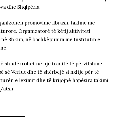
va dhe Shqipëria.
organizohen promovime librash, takime me
urore. Organizatorë të këtij aktiviteti
 në Shkup, në bashkëpunim me Institutin e
anë.
të shndërrohet në një traditë të përvitshme
 së Veriut dhe të shërbejë si nxitje për të
lturën e leximit dhe të krijojnë hapësira takimi
./atsh