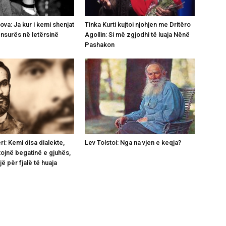
va: Ja kur i kemi shenjat
Tinka Kurti kujtoi njohjen me Dritëro
ensurës në letërsinë
Agollin: Si më zgjodhi të luaja Nënë
Pashakon
i: Kemi disa dialekte,
Lev Tolstoi: Nga na vjen e keqja?
tojnë begatinë e gjuhës,
ë për fjalë të huaja