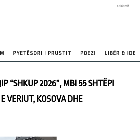
reklamë
AM
PYETËSORI I PRUSTIT
POEZI
LIBËR & IDE
QIP “SHKUP 2026”, MBI 55 SHTËPI
E VERIUT, KOSOVA DHE