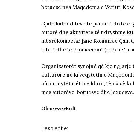
botuese nga Maqedonia e Veriut, Koso
Gjatë katër ditëve të panairit do të 
autorë dhe aktivitete të ndryshme kult
mbarëkombëtar janë Komuna e Çairit,
Librit dhe të Promocionit (ILP) në Tir
Organizatorët synojnë që kjo ngjarje 
kulturore në kryeqytetin e Maqedonisë
afruar qytetarët me librin, të nxisë ku
mes autorëve, botuesve dhe lexuesve
ObserverKult
Lexo edhe
: