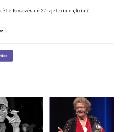
t e Kosovës në 27-vjetorin e çlirimit
up
Viber