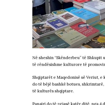
Në sheshin “Skënderbeu” të Shkupit u ç
të rëndësishme kulturore të promovimi
Shqiptarët e Maqedonisë së Veriut, e ko
do të bëjë bashkë botues, shkrimtarë, 
të kulturës shqiptare.
Panairi do të zgjasë katër ditë, nga 4