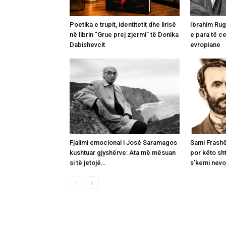
Poetika e trupit, identitetit dhe lirisë
Ibrahim Rugo
në librin “Grue prej zjermi” të Donika
e para të c
Dabishevcit
evropiane
Fjalimi emocional i José Saramagos
Sami Frashër
kushtuar gjyshërve: Ata më mësuan
por këto sh
si të jetojë…
s’kemi nevoj