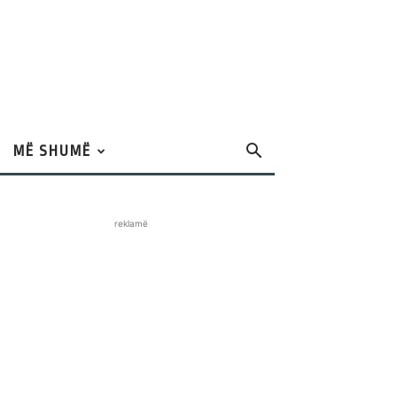
MË SHUMË
reklamë