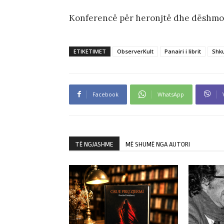
Konferencë për heronjtë dhe dëshmorë
ETIKETIMET
ObserverKult
Panairi i librit
Shk
Facebook
WhatsApp
TË NGJASHME
MË SHUMË NGA AUTORI