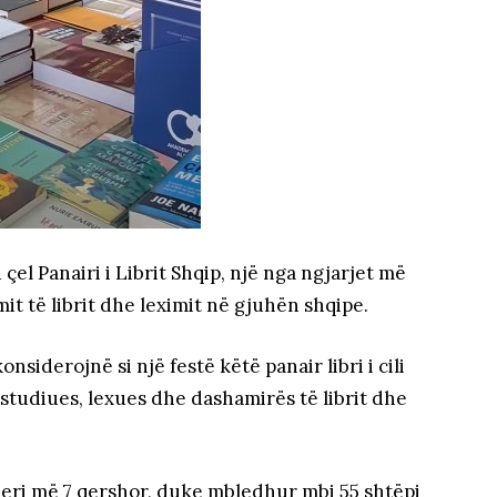
el Panairi i Librit Shqip, një nga ngjarjet më
t të librit dhe leximit në gjuhën shqipe.
nsiderojnë si një festë këtë panair libri i cili
studiues, lexues dhe dashamirës të librit dhe
 deri më 7 qershor, duke mbledhur mbi 55 shtëpi