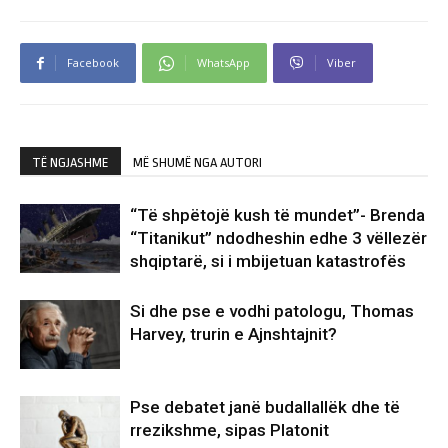
Facebook
WhatsApp
Viber
TË NGJASHME
MË SHUMË NGA AUTORI
“Të shpëtojë kush të mundet”- Brenda
“Titanikut” ndodheshin edhe 3 vëllezër
shqiptarë, si i mbijetuan katastrofës
Si dhe pse e vodhi patologu, Thomas
Harvey, trurin e Ajnshtajnit?
Pse debatet janë budallallëk dhe të
rrezikshme, sipas Platonit