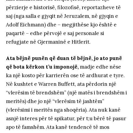
përzierje e historisë, filozofisë, reportazheve të
saj (nga salla e gjyqit në Jeruzalem, në gjyqin e
Adolf Eichmann) dhe – megjithëse kjo është e
paqartë – edhe përvojë e saj personale si
refugjate në Gjermaninë e Hitlerit.
Ata bëjnë punën që duan të bëjnë, jo ato punë
që bota kërkon t’u imponojë,
madje edhe nëse
ka një kosto për karrierën ose të ardhurat e tyre.
Në kushtet e Warren Buffett, ata përdorin një
“vlerësim të brendshëm” (një matës i brendshëm i
meritës) dhe jo një “vlerësim të jashtëm”
(vlerësimi i meritës nga shoqëria). Ata nuk kanë
asnjë interes për të spikatur, për t;u bërë të pasur
apo të famshëm. Ata kanë tendencë të mos