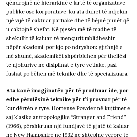
qëndrojnë në hierarkinë e lartë të organizatave
publike ose korporatave, ku ata duhet të ndjekin
një vijë të caktuar partiake dhe të bëjnë punët që
u caktojnë shefat. Në pjesën më të madhe të
shekullit të kaluar, të mençurit mblidheshin
nëpër akademi, por kjo po ndryshon: gjithnjë e
më shumë, akademikët shpërblehen për thellësi
të njohurive në disiplinat e tyre vetiake, pasi
fushat po bëhen më teknike dhe të specializuara.
Ata kanë imagjinatën për të prodhuar ide,
por
edhe përulësinë teknike për t’i provuar
për të
kundërtën e tyre. Hortense Powder në kujtimet e
saj klasike antropologjike “Stranger and Friend”
(1966), përshkruan një fundjavë të gjatë të kaluar
në New Hampshire në 1932 në shtëpinë verore të