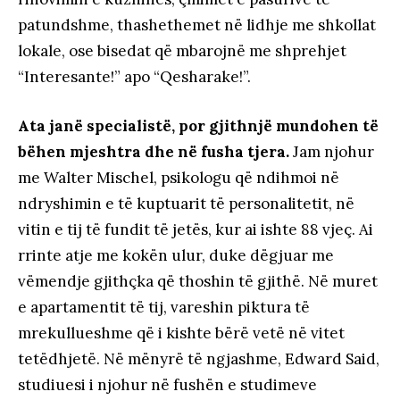
patundshme, thashethemet në lidhje me shkollat ​​
lokale, ose bisedat që mbarojnë me shprehjet
“Interesante!” apo “Qesharake!”.
Ata janë specialistë, por gjithnjë mundohen të
bëhen mjeshtra dhe në fusha tjera.
Jam njohur
me Walter Mischel, psikologu që ndihmoi në
ndryshimin e të kuptuarit të personalitetit, në
vitin e tij të fundit të jetës, kur ai ishte 88 vjeç. Ai
rrinte atje me kokën ulur, duke dëgjuar me
vëmendje gjithçka që thoshin të gjithë. Në muret
e apartamentit të tij, vareshin piktura të
mrekullueshme që i kishte bërë vetë në vitet
tetëdhjetë. Në mënyrë të ngjashme, Edward Said,
studiuesi i njohur në fushën e studimeve