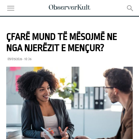
ÇFARË MUND TË MËSOJMË NE
NGA NJERËZIT E MENÇUR?
09/05/2026 • 10:36