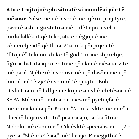
Ata e trajtojnë çdo situatë si mundësi për të
mësuar
. Nëse bie në bisedë me njërin prej tyre,
pavarësisht nga statusi më i ulët apo niveli i
budallallëkut që ti ke, ata e dëgjojnë me
vëmendje atë që thua. Ata nuk përpiqen të
“fitojnë” takimin duke të goditur me shprehje,
figura, batuta apo recitime që i kanë mësuar vite
më parë. Njëherë bisedova në një dasëm me një
burrë më të vjetër se unë të quajtur Bob.
Diskutuam në lidhje me kujdesin shëndetësor në
SHBA. Më vonë, motra e nuses më pyeti çfarë
mendimi kisha për Bobin. “Ai nuk ishte memec,” i
thashë bujarisht. “Jo”, pranoi ajo, “ai ka fituar
Nobelin në ekonomi”. Cili është specializmi i tij? e
pyeta. “Shëndetësia,” më tha ajo. E megjithatë