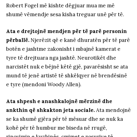
Robert Fogel më kishte dëgjuar mua me më
shumë vëmendje sesa kisha treguar unë për të.
Ata e drejtojnë mendjen për të parë personin
përballë.
Njerëzit që e kanë dhuratën për të parë
botën e jashtme zakonisht i mbajnë kamerat e
tyre të drejtuara nga jashtë. Neurotikët dhe
narcistët nuk e bëjnë këtë gjë, pavarësisht se ata
mund të jenë artistë të shkëlqyer në brendësinë
e tyre (mendoni Woody Allen).
Ata shpesh e anashkalojnë mërzinë dhe
ankthin që shkakton jeta sociale.
Ata mendojnë
se ka shumë gjëra për të mësuar dhe se nuk ka
kohë për të humbur me biseda në rrugë,
rinovimin e kuzhinës, çmimet e pasurive të