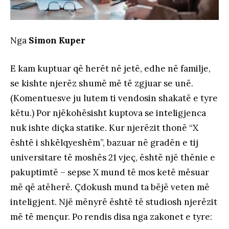
Nga
Simon Kuper
E kam kuptuar që herët në jetë, edhe në familje,
se kishte njerëz shumë më të zgjuar se unë.
(Komentuesve ju lutem ti vendosin shakatë e tyre
këtu.) Por njëkohësisht kuptova se inteligjenca
nuk ishte diçka statike. Kur njerëzit thonë “X
është i shkëlqyeshëm”, bazuar në gradën e tij
universitare të moshës 21 vjeç, është një thënie e
pakuptimtë – sepse X mund të mos ketë mësuar
më që atëherë. Çdokush mund ta bëjë veten më
inteligjent. Një mënyrë është të studiosh njerëzit
më të mençur. Po rendis disa nga zakonet e tyre: