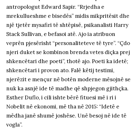
antropologut Edward Sapir. “Rrjedha e
mrekullueshme e bisedës” midis mikpritësit dhe
një tjetër mysafiri të shtëpisë, psikanalisti Harry
Stack Sullivan, e befasoi atë. Ajo ia atribuon
veprën pjesërisht “personaliteteve të tyre”. “Çdo
njeri duket se kombinon brenda vetes diçka prej
shkencëtari dhe poeti”, thotë ajo. Poeti ka idetë;
shkencëtari i provon ato. Falë këtij testimi,
njerëzit e mençur në botën moderne mësojnë se
nuk ka asnjë ide të madhe që shpjegon gjithçka.
Esther Duflo, i cili ishte bërë fituesi më i ri i
Nobelit në ekonomi, më tha në 2015: “Idetë e
mëdha janë shumë joshëse. Unë besoj në ide të
vogla”.