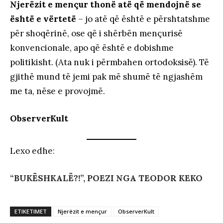
Njerëzit e mençur thonë
atë që mendojnë se
është e vërtetë
– jo atë që është e përshtatshme
për shoqërinë, ose që i shërbën mençurisë
konvencionale, apo që është e dobishme
politikisht. (Ata nuk i përmbahen ortodoksisë). Të
gjithë mund të jemi pak më shumë të ngjashëm
me ta, nëse e provojmë.
ObserverKult
Lexo edhe
:
“BUKËSHKALË?!”, POEZI NGA TEODOR KEKO
ETIKETIMET
Njerëzit e mençur
ObserverKult