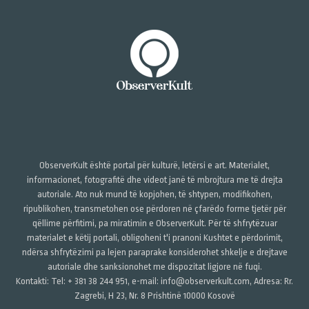
ObserverKult është portal për kulturë, letërsi e art. Materialet,
informacionet, fotografitë dhe videot janë të mbrojtura me të drejta
autoriale. Ato nuk mund të kopjohen, të shtypen, modifikohen,
ripublikohen, transmetohen ose përdoren në çfarëdo forme tjetër për
qëllime përfitimi, pa miratimin e ObserverKult. Për të shfrytëzuar
materialet e këtij portali, obligoheni t'i pranoni Kushtet e përdorimit,
ndërsa shfrytëzimi pa lejen paraprake konsiderohet shkelje e drejtave
autoriale dhe sanksionohet me dispozitat ligjore në fuqi.
Kontakti: Tel: + 381 38 244 951, e-mail: info@observerkult.com, Adresa: Rr.
Zagrebi, H 23, Nr. 8 Prishtinë 10000 Kosovë