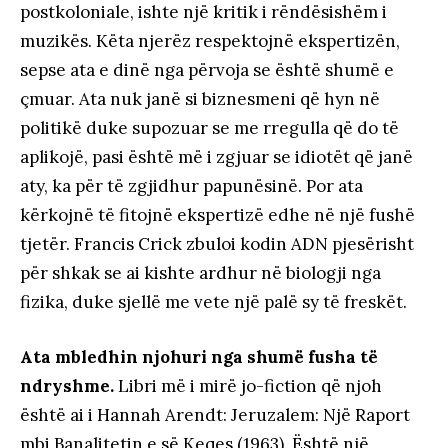
postkoloniale, ishte një kritik i rëndësishëm i
muzikës. Këta njerëz respektojnë ekspertizën,
sepse ata e dinë nga përvoja se është shumë e
çmuar. Ata nuk janë si biznesmeni që hyn në
politikë duke supozuar se me rregulla që do të
aplikojë, pasi është më i zgjuar se idiotët që janë
aty, ka për të zgjidhur papunësinë. Por ata
kërkojnë të fitojnë ekspertizë edhe në një fushë
tjetër. Francis Crick zbuloi kodin ADN pjesërisht
për shkak se ai kishte ardhur në biologji nga
fizika, duke sjellë me vete një palë sy të freskët.
Ata mbledhin njohuri nga shumë fusha të
ndryshme.
Libri më i mirë jo-fiction që njoh
është ai i Hannah Arendt: Jeruzalem: Një Raport
mbi Banalitetin e së Keqes (1963). Është një