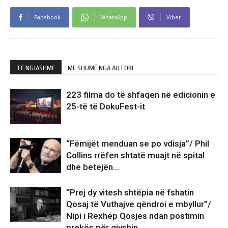
Facebook
WhatsApp
Viber
TË NGJASHME
MË SHUMË NGA AUTORI
223 filma do të shfaqen në edicionin e
25-të të DokuFest-it
“Fëmijët menduan se po vdisja”/ Phil
Collins rrëfen shtatë muajt në spital
dhe betejën…
“Prej dy vitesh shtëpia në fshatin
Qosaj të Vuthajve qëndroi e mbyllur”/
Nipi i Rexhep Qosjes ndan postimin
prekës për gjyshin