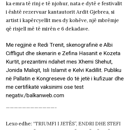
ka emra të rinj e të njohur, nata e dytë e festivalit
i është rezervuar kantautorit Ardit Gjebrea, si
artist i kapërcyellit mes dy kohëve, një mbrëmje
që risjell më të mirën e 6 dekadave.
Me regjinë e Redi Trenit, skenografinë e Albi
Ciffligut dhe skenarin e Zefina Hasanit e Kozeta
Kurtit, prezantimi ndahet mes Xhemi Shehut,
Jonida Maliqit, Isli Islamit e Kelvi Kadillit. Publiku
në Pallatin e Kongreseve do të jetë i kufizuar dhe
me certifikatë vaksinimi ose test
negativ./balkanweb.com
————————————-
Lexo edhe:
“TRIUMFI I JETËS”, ENDRI DHE STEFI