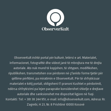
ObserverKult është portal për kulturë, letërsi e art. Materialet,
informacionet, fotografitë dhe videot janë të mbrojtura me të drejta
autoriale. Ato nuk mund të kopjohen, të shtypen, modifikohen,
ripublikohen, transmetohen ose përdoren në çfarëdo forme tjetër për
qëllime përfitimi, pa miratimin e ObserverKult. Për të shfrytëzuar
materialet e këtij portali, obligoheni t'i pranoni Kushtet e përdorimit,
ndërsa shfrytëzimi pa lejen paraprake konsiderohet shkelje e drejtave
autoriale dhe sanksionohet me dispozitat ligjore në fuqi.
Kontakti: Tel: + 381 38 244 951, e-mail: info@observerkult.com, Adresa: Rr.
Zagrebi, H 23, Nr. 8 Prishtinë 10000 Kosovë