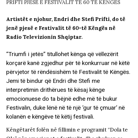
PRIFTI PJESË E FESTIVALIT TË 60 TË KËNGËS
Artistët e njohur, Endri dhe Stefi Prifti, do të
jenë pjesë e Festivalit të 60-të Këngës në
Radio Televizionin Shqiptar
.
“Triumfi i jetës” titullohet kënga që vëllezërit
korçarë kanë zgjedhur për të konkurruar në këtë
përvjetor të rëndësishëm të Festivalit të Këngës.
Jemi të bindur që Endri dhe Stefi me
interpretimin drithërues të kësaj kënge
emocionuese do ta bëjnë edhe më të bukur
Festivalin, duke lënë në të një ‘gur të çmuar’ në
kolanën e këngëve të këtij festivali.
Këngëtarët folën në fillimin e programit “Dola te