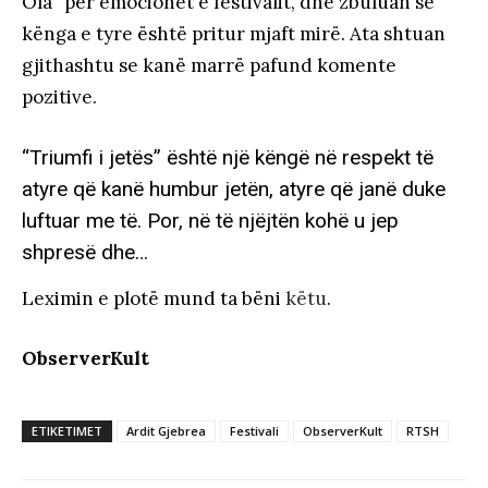
Ola” për emocionet e festivalit, dhe zbuluan se
kënga e tyre është pritur mjaft mirë. Ata shtuan
gjithashtu se kanë marrë pafund komente
pozitive.
“Triumfi i jetës” është një këngë në respekt të
atyre që kanë humbur jetën, atyre që janë duke
luftuar me të. Por, në të njëjtën kohë u jep
shpresë dhe…
Leximin e plotë mund ta bëni
këtu
.
ObserverKult
ETIKETIMET
Ardit Gjebrea
Festivali
ObserverKult
RTSH