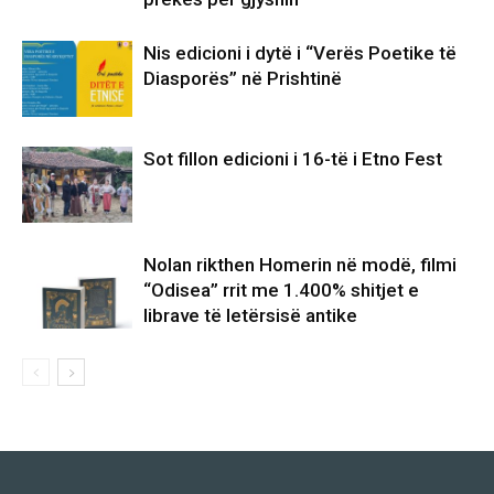
Nis edicioni i dytë i “Verës Poetike të
Diasporës” në Prishtinë
Sot fillon edicioni i 16-të i Etno Fest
Nolan rikthen Homerin në modë, filmi
“Odisea” rrit me 1.400% shitjet e
librave të letërsisë antike