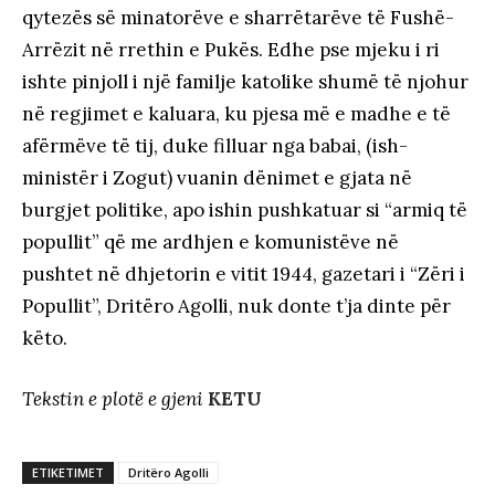
qytezës së minatorëve e sharrëtarëve të Fushë-
Arrëzit në rrethin e Pukës. Edhe pse mjeku i ri
ishte pinjoll i një familje katolike shumë të njohur
në regjimet e kaluara, ku pjesa më e madhe e të
afërmëve të tij, duke filluar nga babai, (ish-
ministër i Zogut) vuanin dënimet e gjata në
burgjet politike, apo ishin pushkatuar si “armiq të
popullit” që me ardhjen e komunistëve në
pushtet në dhjetorin e vitit 1944, gazetari i “Zëri i
Popullit”, Dritëro Agolli, nuk donte t’ja dinte për
këto.
Tekstin e plotë e gjeni
KETU
ETIKETIMET
Dritëro Agolli