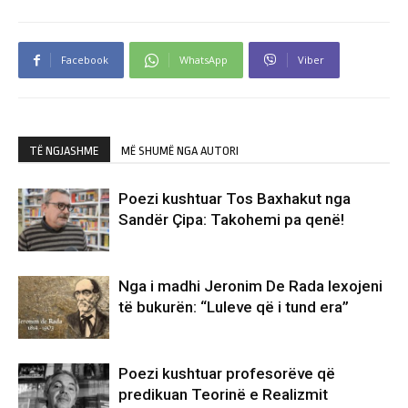
Facebook
WhatsApp
Viber
TË NGJASHME
MË SHUMË NGA AUTORI
Poezi kushtuar Tos Baxhakut nga
Sandër Çipa: Takohemi pa qenë!
Nga i madhi Jeronim De Rada lexojeni
të bukurën: “Luleve që i tund era”
Poezi kushtuar profesorëve që
predikuan Teorinë e Realizmit