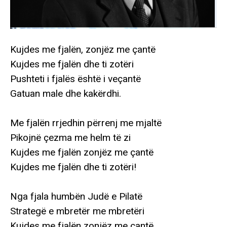
Kujdes me fjalën, zonjëz me çantë
Kujdes me fjalën dhe ti zotëri
Pushteti i fjalës është i veçantë
Gatuan male dhe kakërdhi.
Me fjalën rrjedhin përrenj me mjaltë
Pikojnë çezma me helm të zi
Kujdes me fjalën zonjëz me çantë
Kujdes me fjalën dhe ti zotëri!
Nga fjala humbën Judë e Pilatë
Strategë e mbretër me mbretëri
Kujdes me fjalën zonjëz me çantë