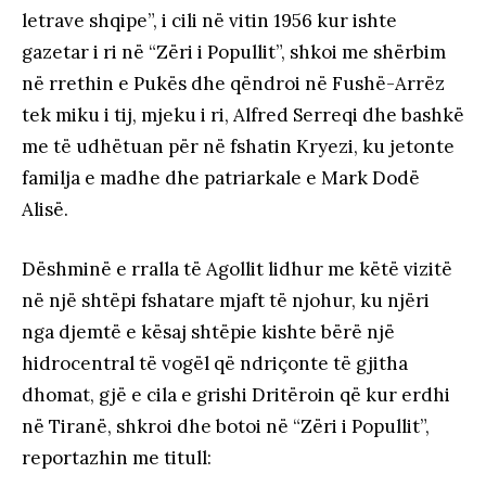
letrave shqipe”, i cili në vitin 1956 kur ishte
gazetar i ri në “Zëri i Popullit”, shkoi me shërbim
në rrethin e Pukës dhe qëndroi në Fushë-Arrëz
tek miku i tij, mjeku i ri, Alfred Serreqi dhe bashkë
me të udhëtuan për në fshatin Kryezi, ku jetonte
familja e madhe dhe patriarkale e Mark Dodë
Alisë.
Dëshminë e rralla të Agollit lidhur me këtë vizitë
në një shtëpi fshatare mjaft të njohur, ku njëri
nga djemtë e kësaj shtëpie kishte bërë një
hidrocentral të vogël që ndriçonte të gjitha
dhomat, gjë e cila e grishi Dritëroin që kur erdhi
në Tiranë, shkroi dhe botoi në “Zëri i Popullit”,
reportazhin me titull: