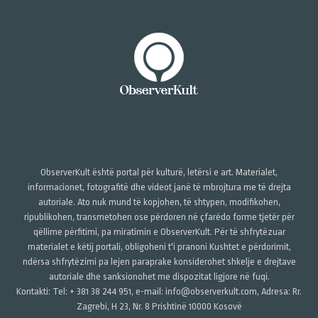
ObserverKult është portal për kulturë, letërsi e art. Materialet,
informacionet, fotografitë dhe videot janë të mbrojtura me të drejta
autoriale. Ato nuk mund të kopjohen, të shtypen, modifikohen,
ripublikohen, transmetohen ose përdoren në çfarëdo forme tjetër për
qëllime përfitimi, pa miratimin e ObserverKult. Për të shfrytëzuar
materialet e këtij portali, obligoheni t'i pranoni Kushtet e përdorimit,
ndërsa shfrytëzimi pa lejen paraprake konsiderohet shkelje e drejtave
autoriale dhe sanksionohet me dispozitat ligjore në fuqi.
Kontakti: Tel: + 381 38 244 951, e-mail: info@observerkult.com, Adresa: Rr.
Zagrebi, H 23, Nr. 8 Prishtinë 10000 Kosovë