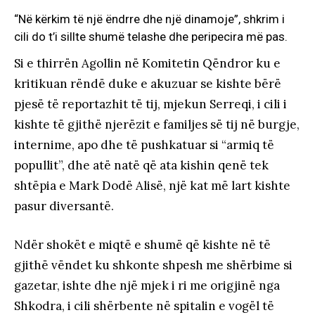
“Në kërkim të një ëndrre dhe një dinamoje”, shkrim i
cili do t’i sillte shumë telashe dhe peripecira më pas.
Si e thirrën Agollin në Komitetin Qëndror ku e
kritikuan rëndë duke e akuzuar se kishte bërë
pjesë të reportazhit të tij, mjekun Serreqi, i cili i
kishte të gjithë njerëzit e familjes së tij në burgje,
internime, apo dhe të pushkatuar si “armiq të
popullit”, dhe atë natë që ata kishin qenë tek
shtëpia e Mark Dodë Alisë, një kat më lart kishte
pasur diversantë.
Ndër shokët e miqtë e shumë që kishte në të
gjithë vëndet ku shkonte shpesh me shërbime si
gazetar, ishte dhe një mjek i ri me origjinë nga
Shkodra, i cili shërbente në spitalin e vogël të