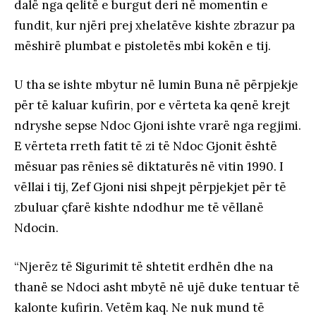
dalë nga qelitë e burgut deri në momentin e
fundit, kur njëri prej xhelatëve kishte zbrazur pa
mëshirë plumbat e pistoletës mbi kokën e tij.
U tha se ishte mbytur në lumin Buna në përpjekje
për të kaluar kufirin, por e vërteta ka qenë krejt
ndryshe sepse Ndoc Gjoni ishte vrarë nga regjimi.
E vërteta rreth fatit të zi të Ndoc Gjonit është
mësuar pas rënies së diktaturës në vitin 1990. I
vëllai i tij, Zef Gjoni nisi shpejt përpjekjet për të
zbuluar çfarë kishte ndodhur me të vëllanë
Ndocin.
“Njerëz të Sigurimit të shtetit erdhën dhe na
thanë se Ndoci asht mbytë në ujë duke tentuar të
kalonte kufirin. Vetëm kaq. Ne nuk mund të