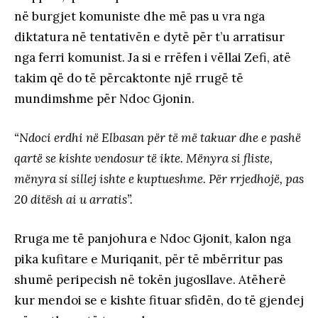
në burgjet komuniste dhe më pas u vra nga
diktatura në tentativën e dytë për t’u arratisur
nga ferri komunist. Ja si e rrëfen i vëllai Zefi, atë
takim që do të përcaktonte një rrugë të
mundimshme për Ndoc Gjonin.
“Ndoci erdhi në Elbasan për të më takuar dhe e pashë
qartë se kishte vendosur të ikte. Mënyra si fliste,
mënyra si sillej ishte e kuptueshme. Për rrjedhojë, pas
20 ditësh ai u arratis”.
Rruga me të panjohura e Ndoc Gjonit, kalon nga
pika kufitare e Muriqanit, për të mbërritur pas
shumë peripecish në tokën jugosllave. Atëherë
kur mendoi se e kishte fituar sfidën, do të gjendej