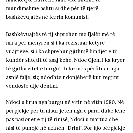
mundimshme ashtu si dhe për të tjerë
bashkëvujatës në ferrin komunist.
Bashkëvuajtës të tij shprehen me fjalët më të
mira për mënyrën si i ka rezistuar këtyre
vuajtjeve, si i ka shprehur gjithnjë bindjet e tij
kundër shtetit të asaj kohe. Ndoc Gjoni i ka kryer
të gjitha vitet e burgut duke mos përfituar nga
asnjë falje, siç ndodhte ndonjëherë kur regjimi
vendoste ulje dënimi.
Ndoci u lirua nga burgu në vitin në vitin 1980. Në
përpjekje për ta nisur jetën nga e para, duke lënë
pas pasionet e tij të rinisë, Ndoci u martua dhe
nisi të punojë në uzinën “Drini”. Por kjo përpjekje