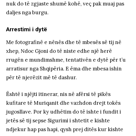
nuk do të zgjaste shumë kohë, veç pak muaj pas
daljes nga burgu.
Arrestimi i dytë
Me fotografinë e nënës dhe të mbesës së tij në
xhep, Ndoc Gjoni do të niste edhe një herë
rrugën e mundimshme, tentativën e dytë për t’u
arratisur nga Shqipëria. E ëma dhe mbesa ishin
për të njerëzit më të dashur.
Është i njëjti itinerar, nis në afërsi të pikës
kufitare të Muriqanit dhe vazhdon drejt tokës
jugosllave. Por ky udhëtim do të ishte i fundit i
jetës së tij sepse Sigurimi i shtetit e kishte
ndjekur hap pas hapi, qysh prej ditës kur kishte