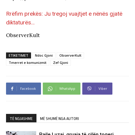
Rrëfim prekës: Ju tregoj vuajtjet e nënës gjatë
diktaturës…
ObserverKult
ETIKETIMET
Ndoc Gjoni
ObserverKult
Tmerret e komunizmit
Zef Gjoni
Facebook
WhatsApp
Viber
TË NGJASHME
MË SHUMË NGA AUTORI
Raile Luzaj, gruaja të cilën togeri