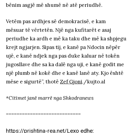
bënim asgjë më shumë në atë periudhë.
Vetëm pas ardhjes së demokracisë, e kam
mësuar të vërtetën. Një nga kufitarët e asaj
periudhe ka ardh e më ka taku dhe më ka shpjegu
krejt ngjarjen. Sipas tij, e kanë pa Ndocin nëpër
ujë, e kanë ndjek nga pas duke kaluar në tokën
jugosllave dhe sa ka dalë nga uji, e kanë godit me
një plumb në kokë dhe e kanë lanë aty. Kjo është
mëse e sigurtë”, thotë
Zef Gjoni
./kujto.al
*Citimet janë marrë nga Shkodranews
============================
https://prishtina-rea.net/
Lexo edhe: