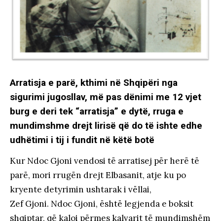
Arratisja e parë, kthimi në Shqipëri nga
sigurimi jugosllav, më pas dënimi me 12 vjet
burg e deri tek “arratisja” e dytë, rruga e
mundimshme drejt lirisë që do të ishte edhe
udhëtimi i tij i fundit në këtë botë
Kur Ndoc Gjoni vendosi të arratisej për herë të
parë, mori rrugën drejt Elbasanit, atje ku po
kryente detyrimin ushtarak i vëllai,
Zef Gjoni. Ndoc Gjoni, është legjenda e boksit
shqiptar, që kaloi përmes kalvarit të mundimshëm