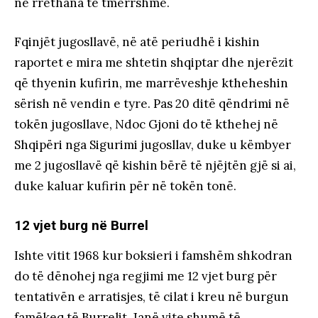
në rrethana të tmerrshme.
Fqinjët jugosllavë, në atë periudhë i kishin
raportet e mira me shtetin shqiptar dhe njerëzit
që thyenin kufirin, me marrëveshje ktheheshin
sërish në vendin e tyre. Pas 20 ditë qëndrimi në
tokën jugosllave, Ndoc Gjoni do të kthehej në
Shqipëri nga Sigurimi jugosllav, duke u këmbyer
me 2 jugosllavë që kishin bërë të njëjtën gjë si ai,
duke kaluar kufirin për në tokën tonë.
12 vjet burg në Burrel
Ishte vitit 1968 kur boksieri i famshëm shkodran
do të dënohej nga regjimi me 12 vjet burg për
tentativën e arratisjes, të cilat i kreu në burgun
famëkeq të Burrelit. Janë vite shumë të