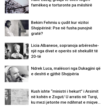
famëkeq e torturonte pa mëshirë
Bekim Fehmiu u çudit kur vizitoi
Shqipërinë: Pse në fusha punojnë
gratë?
Licia Albanese, sopranoja arbëreshe-
një nga divat e operës së shekullit të
20-të
Ndrek Luca, malësori nga Dukagjini që
e deshti e gjithë Shqipëria
Kush ishte “ministri i hekurt” i Arsimit
në kohën e Zogut/ U arratis në Turqi,
ku mezi jetonte me ndihmat e miqve…