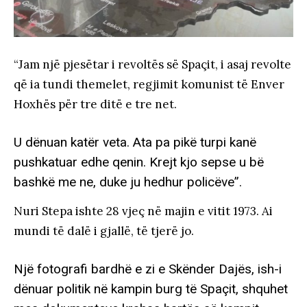
“Jam një pjesëtar i revoltës së Spaçit, i asaj revolte
që ia tundi themelet, regjimit komunist të Enver
Hoxhës për tre ditë e tre net.
U dënuan katër veta. Ata pa pikë turpi kanë
pushkatuar edhe qenin. Krejt kjo sepse u bë
bashkë me ne, duke ju hedhur policëve”.
Nuri Stepa ishte 28 vjeç në majin e vitit 1973. Ai
mundi të dalë i gjallë, të tjerë jo.
Një fotografi bardhë e zi e Skënder Dajës, ish-i
dënuar politik në kampin burg të Spaçit, shquhet