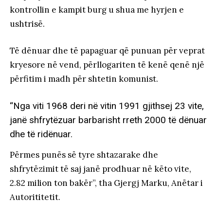
kontrollin e kampit burg u shua me hyrjen e
ushtrisë.
Të dënuar dhe të papaguar që punuan për veprat
kryesore në vend, përllogariten të kenë qenë një
përfitim i madh për shtetin komunist.
“Nga viti 1968 deri në vitin 1991 gjithsej 23 vite,
janë shfrytëzuar barbarisht rreth 2000 të dënuar
dhe të ridënuar.
Përmes punës së tyre shtazarake dhe
shfrytëzimit të saj janë prodhuar në këto vite,
2.82 milion ton bakër”, tha Gjergj Marku, Anëtar i
Autorititetit.