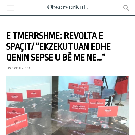
E TMERRSHME: REVOLTA E
SPAÇIT/ “EKZEKUTUAN EDHE
QENIN SEPSE U BË ME NE…”
05/05/2023 • 10:17