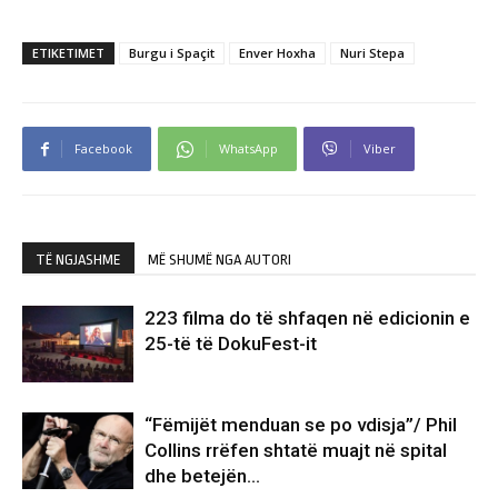
ETIKETIMET
Burgu i Spaçit
Enver Hoxha
Nuri Stepa
Facebook
WhatsApp
Viber
TË NGJASHME
MË SHUMË NGA AUTORI
223 filma do të shfaqen në edicionin e
25-të të DokuFest-it
“Fëmijët menduan se po vdisja”/ Phil
Collins rrëfen shtatë muajt në spital
dhe betejën…