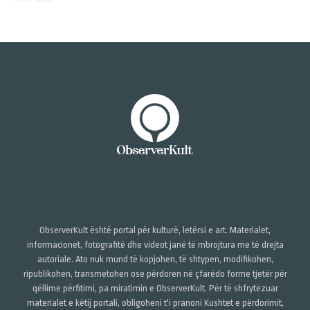
ObserverKult është portal për kulturë, letërsi e art. Materialet,
informacionet, fotografitë dhe videot janë të mbrojtura me të drejta
autoriale. Ato nuk mund të kopjohen, të shtypen, modifikohen,
ripublikohen, transmetohen ose përdoren në çfarëdo forme tjetër për
qëllime përfitimi, pa miratimin e ObserverKult. Për të shfrytëzuar
materialet e këtij portali, obligoheni t'i pranoni Kushtet e përdorimit,