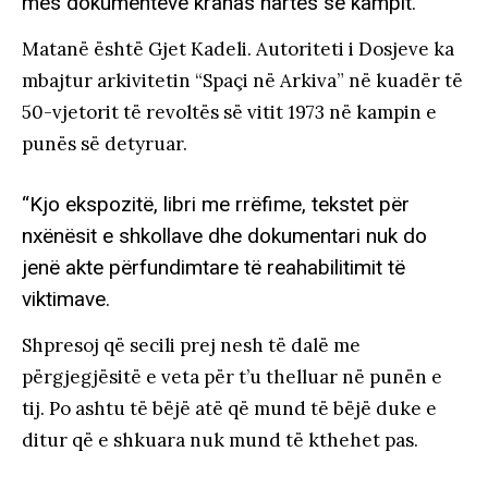
mes dokumenteve krahas hartës së kampit.
Matanë është Gjet Kadeli. Autoriteti i Dosjeve ka
mbajtur arkivitetin “Spaçi në Arkiva” në kuadër të
50-vjetorit të revoltës së vitit 1973 në kampin e
punës së detyruar.
“Kjo ekspozitë, libri me rrëfime, tekstet për
nxënësit e shkollave dhe dokumentari nuk do
jenë akte përfundimtare të reahabilitimit të
viktimave.
Shpresoj që secili prej nesh të dalë me
përgjegjësitë e veta për t’u thelluar në punën e
tij. Po ashtu të bëjë atë që mund të bëjë duke e
ditur që e shkuara nuk mund të kthehet pas.