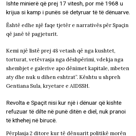
Ishte minierë që prej 17 vitesh, por më 1968 u
krijua si kamp i punës së detyruar të të dënuarve.
Është edhe një faqe tjetër e narrativës për Spaçin
që janë të pagjeturit.
Kemi një listë prej 48 vetash që nga kushtet,
torturat, vetëvrasja nga dëshpërimi, vdekja nga
shembjet e galerive apo dënimet kapitale, mbeten
aty dhe nuk u dihen eshtrat”. Kështu u shpreh
Gentiana Sula, kryetare e AIDSSH.
Revolta e Spaçit nisi kur një i dënuar që kishte
refuzuar të dilte në punë ditën e diel, nuk pranoi
të kthehej në birucë.
Përplasja 2 ditore kur të dënuarit politikë morën