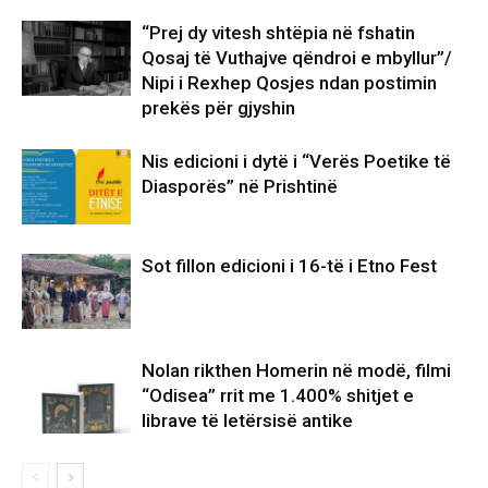
“Prej dy vitesh shtëpia në fshatin
Qosaj të Vuthajve qëndroi e mbyllur”/
Nipi i Rexhep Qosjes ndan postimin
prekës për gjyshin
Nis edicioni i dytë i “Verës Poetike të
Diasporës” në Prishtinë
Sot fillon edicioni i 16-të i Etno Fest
Nolan rikthen Homerin në modë, filmi
“Odisea” rrit me 1.400% shitjet e
librave të letërsisë antike