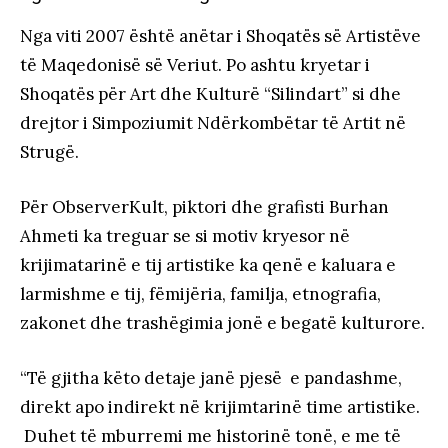
Nga viti 2007 është anëtar i Shoqatës së Artistëve
të Maqedonisë së Veriut. Po ashtu kryetar i
Shoqatës për Art dhe Kulturë “Silindart” si dhe
drejtor i Simpoziumit Ndërkombëtar të Artit në
Strugë.
Për ObserverKult, piktori dhe grafisti Burhan
Ahmeti ka treguar se si motiv kryesor në
krijimatarinë e tij artistike ka qenë e kaluara e
larmishme e tij, fëmijëria, familja, etnografia,
zakonet dhe trashëgimia jonë e begatë kulturore.
“Të gjitha këto detaje janë pjesë e pandashme,
direkt apo indirekt në krijimtarinë time artistike.
Duhet të mburremi me historinë tonë, e me të