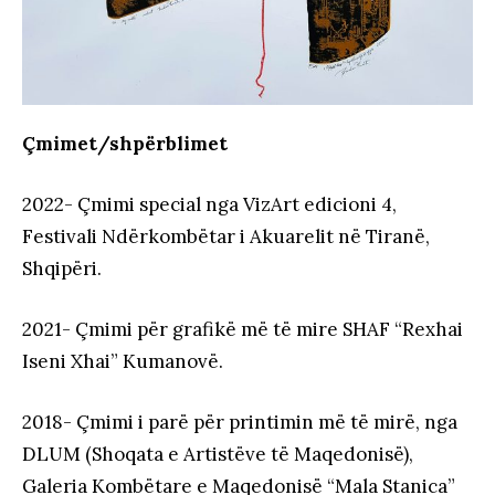
Çmimet/shpërblimet
2022- Çmimi special nga VizArt edicioni 4,
Festivali Ndërkombëtar i Akuarelit në Tiranë,
Shqipëri.
2021- Çmimi për grafikë më të mire SHAF “Rexhai
Iseni Xhai” Kumanovë.
2018- Çmimi i parë për printimin më të mirë, nga
DLUM (Shoqata e Artistëve të Maqedonisë),
Galeria Kombëtare e Maqedonisë “Mala Stanica”