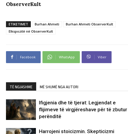
ObserverKult
ETIKETIMET
Burhan Ahmeti
Burhan Ahmeti ObserverKult
Elkspozitë në ObserverKult
Facebook
WhatsApp
Viber
TË NGJASHME
MË SHUMË NGA AUTORI
Ifigjenia dhe të tjerat: Legjendat e
flijimeve të virgjëreshave për të zbutur
perënditë
Harrojeni stoicizmin. Skepticizmi