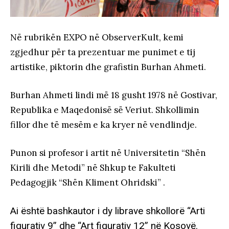
Në rubrikën EXPO në ObserverKult, kemi
zgjedhur për ta prezentuar me punimet e tij
artistike, piktorin dhe grafistin Burhan Ahmeti.
Burhan Ahmeti lindi më 18 gusht 1978 në Gostivar,
Republika e Maqedonisë së Veriut. Shkollimin
fillor dhe të mesëm e ka kryer në vendlindje.
Punon si profesor i artit në Universitetin “Shën
Kirili dhe Metodi” në Shkup te Fakulteti
Pedagogjik “Shën Kliment Ohridski” .
Ai është bashkautor i dy librave shkollorë “Arti
figurativ 9” dhe “Art figurativ 12” në Kosovë.