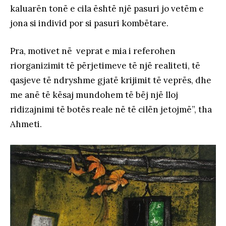
kaluarën tonë e cila është një pasuri jo vetëm e
jona si individ por si pasuri kombëtare.
Pra, motivet në veprat e mia i referohen
riorganizimit të përjetimeve të një realiteti, të
qasjeve të ndryshme gjatë krijimit të veprës, dhe
me anë të kësaj mundohem të bëj një lloj
ridizajnimi të botës reale në të cilën jetojmë”, tha
Ahmeti.