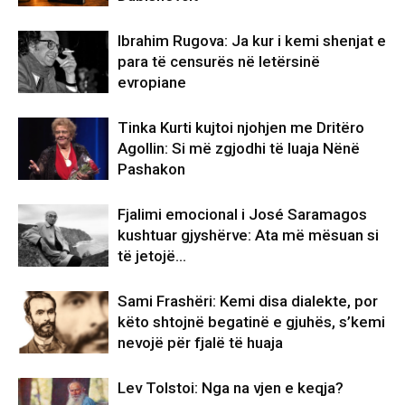
Ibrahim Rugova: Ja kur i kemi shenjat e
para të censurës në letërsinë
evropiane
Tinka Kurti kujtoi njohjen me Dritëro
Agollin: Si më zgjodhi të luaja Nënë
Pashakon
Fjalimi emocional i José Saramagos
kushtuar gjyshërve: Ata më mësuan si
të jetojë…
Sami Frashëri: Kemi disa dialekte, por
këto shtojnë begatinë e gjuhës, s’kemi
nevojë për fjalë të huaja
Lev Tolstoi: Nga na vjen e keqja?