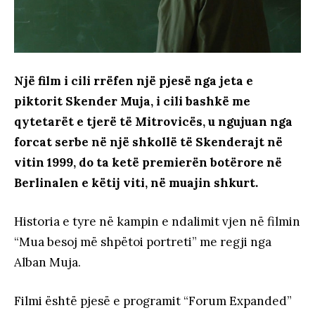
Një film i cili rrëfen një pjesë nga jeta e
piktorit Skender Muja, i cili bashkë me
qytetarët e tjerë të Mitrovicës, u ngujuan nga
forcat serbe në një shkollë të Skenderajt në
vitin 1999, do ta ketë premierën botërore në
Berlinalen e këtij viti, në muajin shkurt.
Historia e tyre në kampin e ndalimit vjen në filmin
“Mua besoj më shpëtoi portreti” me regji nga
Alban Muja.
Filmi është pjesë e programit “Forum Expanded”