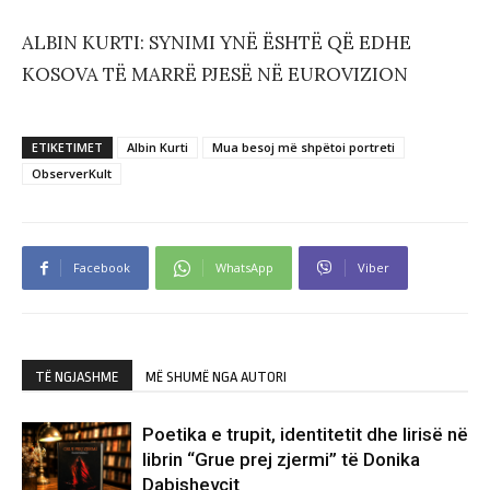
ALBIN KURTI: SYNIMI YNË ËSHTË QË EDHE
KOSOVA TË MARRË PJESË NË EUROVIZION
ETIKETIMET
Albin Kurti
Mua besoj më shpëtoi portreti
ObserverKult
Facebook
WhatsApp
Viber
TË NGJASHME
MË SHUMË NGA AUTORI
Poetika e trupit, identitetit dhe lirisë në
librin “Grue prej zjermi” të Donika
Dabishevcit