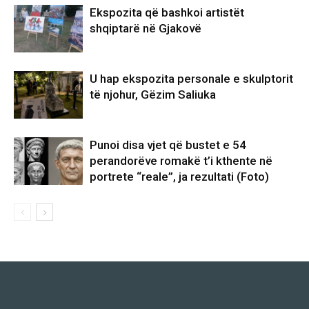
Ekspozita që bashkoi artistët
shqiptarë në Gjakovë
U hap ekspozita personale e skulptorit
të njohur, Gëzim Saliuka
Punoi disa vjet që bustet e 54
perandorëve romakë t’i kthente në
portrete “reale”, ja rezultati (Foto)