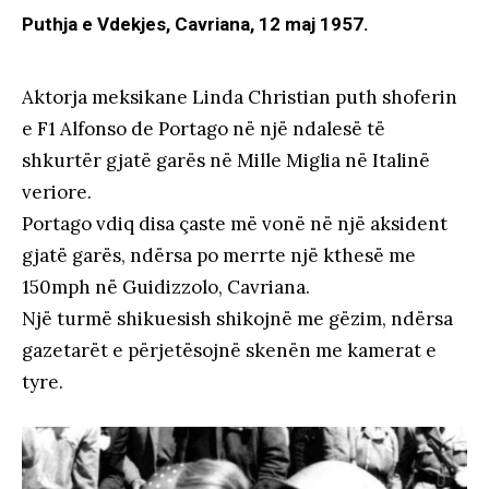
Puthja e Vdekjes, Cavriana, 12 maj 1957.
Aktorja meksikane Linda Christian puth shoferin
e F1 Alfonso de Portago në një ndalesë të
shkurtër gjatë garës në Mille Miglia në Italinë
veriore.
Portago vdiq disa çaste më vonë në një aksident
gjatë garës, ndërsa po merrte një kthesë me
150mph në Guidizzolo, Cavriana.
Një turmë shikuesish shikojnë me gëzim, ndërsa
gazetarët e përjetësojnë skenën me kamerat e
tyre.