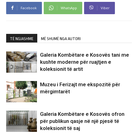
Facebook
WhatsApp
Viber
TË NGJASHME
MË SHUMË NGA AUTORI
Galeria Kombëtare e Kosovës tani me
kushte moderne për ruajtjen e
koleksionit të artit
Muzeu i Ferizajt me ekspozitë për
mërgimtarët
Galeria Kombëtare e Kosovës ofron
për publikun qasje në një pjesë të
koleksionit të saj