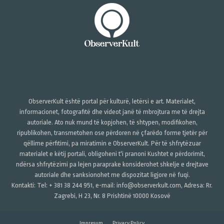
ObserverKult është portal për kulturë, letërsi e art. Materialet,
informacionet, fotografitë dhe videot janë të mbrojtura me të drejta
autoriale. Ato nuk mund të kopjohen, të shtypen, modifikohen,
ripublikohen, transmetohen ose përdoren në çfarëdo forme tjetër për
qëllime përfitimi, pa miratimin e ObserverKult. Për të shfrytëzuar
materialet e këtij portali, obligoheni t'i pranoni Kushtet e përdorimit,
ndërsa shfrytëzimi pa lejen paraprake konsiderohet shkelje e drejtave
autoriale dhe sanksionohet me dispozitat ligjore në fuqi.
Kontakti: Tel: + 381 38 244 951, e-mail: info@observerkult.com, Adresa: Rr.
Zagrebi, H 23, Nr. 8 Prishtinë 10000 Kosovë
Impresum
Privacy Policy