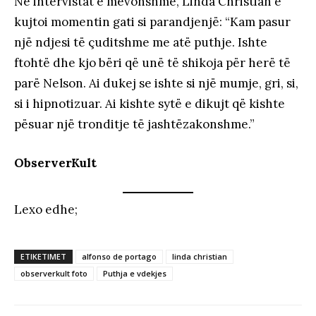
Në intervistat e mëvonshme, Linda Christian e
kujtoi momentin gati si parandjenjë: “Kam pasur
një ndjesi të çuditshme me atë puthje. Ishte
ftohtë dhe kjo bëri që unë të shikoja për herë të
parë Nelson. Ai dukej se ishte si një mumje, gri, si,
si i hipnotizuar. Ai kishte sytë e dikujt që kishte
pësuar një tronditje të jashtëzakonshme.”
ObserverKult
Lexo edhe;
ETIKETIMET
alfonso de portago
linda christian
observerkult foto
Puthja e vdekjes