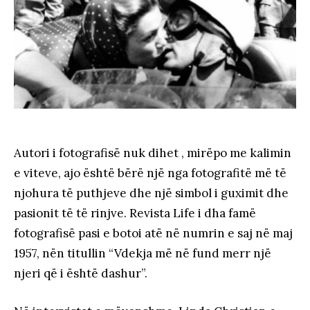
Autori i fotografisë nuk dihet , mirëpo me kalimin
e viteve, ajo është bërë një nga fotografitë më të
njohura të puthjeve dhe një simbol i guximit dhe
pasionit të të rinjve. Revista Life i dha famë
fotografisë pasi e botoi atë në numrin e saj në maj
1957, nën titullin “Vdekja më në fund merr një
njeri që i është dashur”.