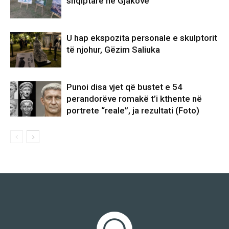
shqiptarë në Gjakovë
U hap ekspozita personale e skulptorit
të njohur, Gëzim Saliuka
Punoi disa vjet që bustet e 54
perandorëve romakë t’i kthente në
portrete “reale”, ja rezultati (Foto)