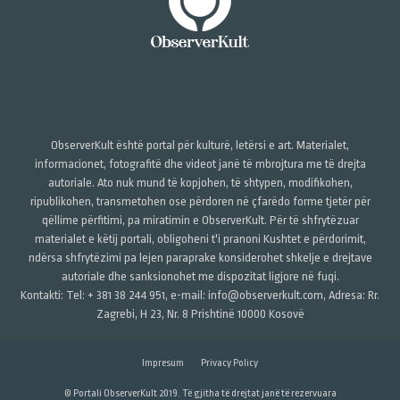
ObserverKult është portal për kulturë, letërsi e art. Materialet,
informacionet, fotografitë dhe videot janë të mbrojtura me të drejta
autoriale. Ato nuk mund të kopjohen, të shtypen, modifikohen,
ripublikohen, transmetohen ose përdoren në çfarëdo forme tjetër për
qëllime përfitimi, pa miratimin e ObserverKult. Për të shfrytëzuar
materialet e këtij portali, obligoheni t'i pranoni Kushtet e përdorimit,
ndërsa shfrytëzimi pa lejen paraprake konsiderohet shkelje e drejtave
autoriale dhe sanksionohet me dispozitat ligjore në fuqi.
Kontakti: Tel: + 381 38 244 951, e-mail: info@observerkult.com, Adresa: Rr.
Zagrebi, H 23, Nr. 8 Prishtinë 10000 Kosovë
Impresum
Privacy Policy
© Portali ObserverKult 2019. Të gjitha të drejtat janë të rezervuara