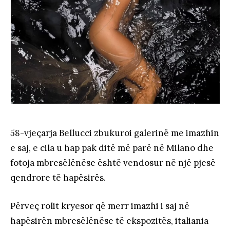
58-vjeçarja Bellucci zbukuroi galerinë me imazhin
e saj, e cila u hap pak ditë më parë në Milano dhe
fotoja mbresëlënëse është vendosur në një pjesë
qendrore të hapësirës.
Përveç rolit kryesor që merr imazhi i saj në
hapësirën mbresëlënëse të ekspozitës, italiania