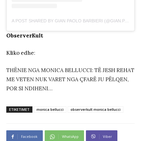
A POST SHARED BY GIAN PAOLO BARBIERI (@GIAN.PAOLO.BARBIERI)
ObserverKult
Kliko edhe
:
THËNIE NGA MONICA BELLUCCI: TË JESH REHAT
ME VETEN NUK VARET NGA ÇFARË JU PËLQEN,
POR SI NDIHENI…
ETIKETIMET
monica bellucci
observerkult monica bellucci
Facebook
WhatsApp
Viber