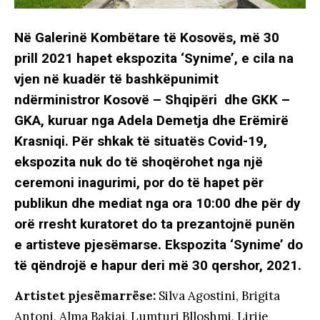
Në Galerinë Kombëtare të Kosovës, më 30
prill 2021 hapet ekspozita ‘Synime’, e cila na
vjen në kuadër të bashkëpunimit
ndërministror Kosovë – Shqipëri dhe GKK –
GKA, kuruar nga Adela Demetja dhe Erëmirë
Krasniqi. Për shkak të situatës Covid-19,
ekspozita nuk do të shoqërohet nga një
ceremoni inagurimi, por do të hapet për
publikun dhe mediat nga ora 10:00 dhe për dy
orë rresht kuratoret do ta prezantojnë punën
e artisteve pjesëmarse. Ekspozita ‘Synime’ do
të qëndrojë e hapur deri më 30 qershor, 2021.
Artistet pjesëmarrëse:
Silva Agostini, Brigita
Antoni, Alma Bakiaj, Lumturi Blloshmi, Lirije