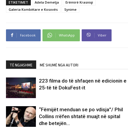
ETIKETIMET
Adela Demetja
Erëmirë Krasniqi
Galeria Kombëtare e Kosovës
Synime
Facebook
WhatsApp
Viber
TË NGJASHME
MË SHUMË NGA AUTORI
223 filma do të shfaqen në edicionin e
25-të të DokuFest-it
“Fëmijët menduan se po vdisja”/ Phil
Collins rrëfen shtatë muajt në spital
dhe betejën…