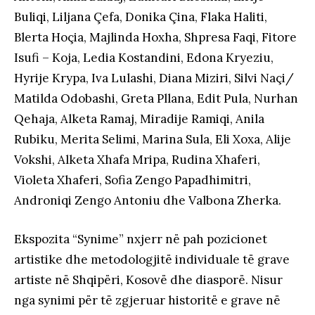
Buliqi, Liljana Çefa, Donika Çina, Flaka Haliti,
Blerta Hoçia, Majlinda Hoxha, Shpresa Faqi, Fitore
Isufi – Koja, Ledia Kostandini, Edona Kryeziu,
Hyrije Krypa, Iva Lulashi, Diana Miziri, Silvi Naçi/
Matilda Odobashi, Greta Pllana, Edit Pula, Nurhan
Qehaja, Alketa Ramaj, Miradije Ramiqi, Anila
Rubiku, Merita Selimi, Marina Sula, Eli Xoxa, Alije
Vokshi, Alketa Xhafa Mripa, Rudina Xhaferi,
Violeta Xhaferi, Sofia Zengo Papadhimitri,
Androniqi Zengo Antoniu dhe Valbona Zherka.
Ekspozita “Synime” nxjerr në pah pozicionet
artistike dhe metodologjitë individuale të grave
artiste në Shqipëri, Kosovë dhe diasporë. Nisur
nga synimi për të zgjeruar historitë e grave në