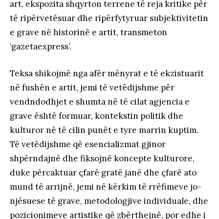
art, ekspozita shqyrton terrene të reja kritike për
të ripërvetësuar dhe ripërfytyruar subjektivitetin
e grave në historinë e artit, transmeton
‘gazetaexpress’.
Teksa shikojmë nga afër mënyrat e të ekzistuarit
në fushën e artit, jemi të vetëdijshme për
vendndodhjet e shumta në të cilat agjencia e
grave është formuar, kontekstin politik dhe
kulturor në të cilin punët e tyre marrin kuptim.
Të vetëdijshme që esencializmat gjinor
shpërndajnë dhe fiksojnë koncepte kulturore,
duke përcaktuar çfarë gratë janë dhe çfarë ato
mund të arrijnë, jemi në kërkim të rrëfimeve jo-
njësuese të grave, metodologjive individuale, dhe
pozicionimeve artistike që zbërthejnë, por edhe i