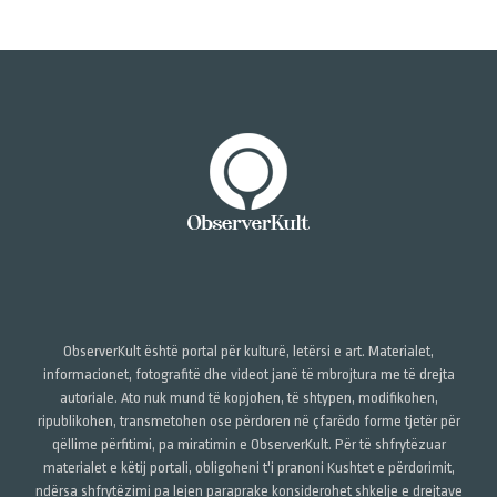
ObserverKult është portal për kulturë, letërsi e art. Materialet,
informacionet, fotografitë dhe videot janë të mbrojtura me të drejta
autoriale. Ato nuk mund të kopjohen, të shtypen, modifikohen,
ripublikohen, transmetohen ose përdoren në çfarëdo forme tjetër për
qëllime përfitimi, pa miratimin e ObserverKult. Për të shfrytëzuar
materialet e këtij portali, obligoheni t'i pranoni Kushtet e përdorimit,
ndërsa shfrytëzimi pa lejen paraprake konsiderohet shkelje e drejtave