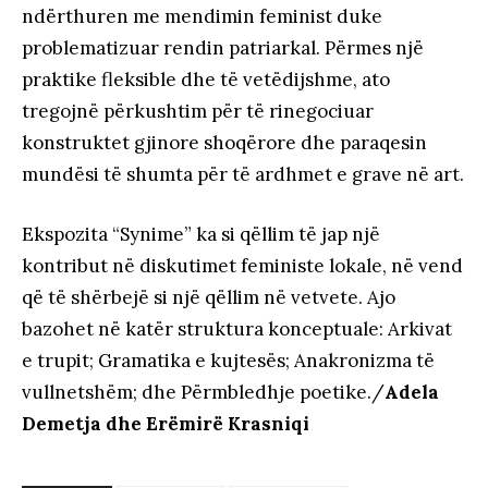
ndërthuren me mendimin feminist duke
problematizuar rendin patriarkal. Përmes një
praktike fleksible dhe të vetëdijshme, ato
tregojnë përkushtim për të rinegociuar
konstruktet gjinore shoqërore dhe paraqesin
mundësi të shumta për të ardhmet e grave në art.
Ekspozita “Synime” ka si qëllim të jap një
kontribut në diskutimet feministe lokale, në vend
që të shërbejë si një qëllim në vetvete. Ajo
bazohet në katër struktura konceptuale: Arkivat
e trupit; Gramatika e kujtesës; Anakronizma të
vullnetshëm; dhe Përmbledhje poetike./
Adela
Demetja dhe Erëmirë Krasniqi