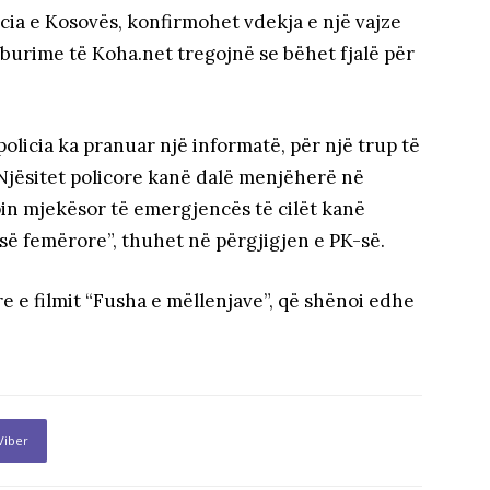
cia e Kosovës, konfirmohet vdekja e një vajze
 burime të Koha.net tregojnë se bëhet fjalë për
policia ka pranuar një informatë, për një trup të
. Njësitet policore kanë dalë menjëherë në
pin mjekësor të emergjencës të cilët kanë
isë femërore”, thuhet në përgjigjen e PK-së.
re e filmit “Fusha e mëllenjave”, që shënoi edhe
Viber