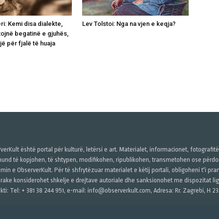
i: Kemi disa dialekte,
Lev Tolstoi: Nga na vjen e keqja?
tojnë begatinë e gjuhës,
ë për fjalë të huaja
verKult është portal për kulturë, letërsi e art. Materialet, informacionet, fotografit
und të kopjohen, të shtypen, modifikohen, ripublikohen, transmetohen ose përdore
imin e ObserverKult. Për të shfrytëzuar materialet e këtij portali, obligoheni t'i pr
rake konsiderohet shkelje e drejtave autoriale dhe sanksionohet me dispozitat ligj
kti: Tel: + 381 38 244 951, e-mail: info@observerkult.com, Adresa: Rr. Zagrebi, H 23