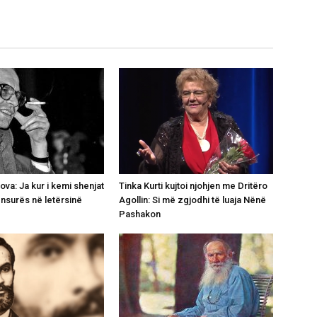
va: Ja kur i kemi shenjat
Tinka Kurti kujtoi njohjen me Dritëro
ensurës në letërsinë
Agollin: Si më zgjodhi të luaja Nënë
Pashakon