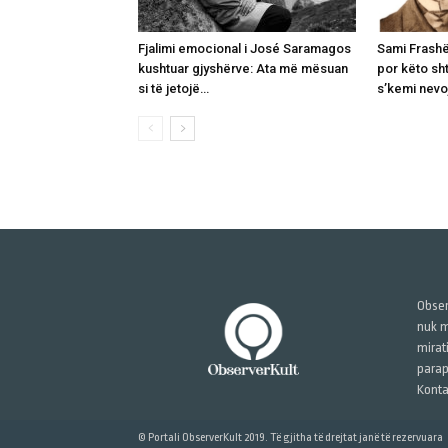
Fjalimi emocional i José Saramagos
Sami Frashër
kushtuar gjyshërve: Ata më mësuan
por këto sh
si të jetojë…
s’kemi nevoj
Obser
nuk m
mirat
parap
Konta
© Portali ObserverKult 2019. Të gjitha të drejtat janë të rezervuara