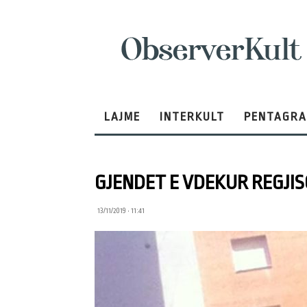
ObserverKult
LAJME
INTERKULT
PENTAGR
GJENDET E VDEKUR REGJI
13/11/2019 • 11:41