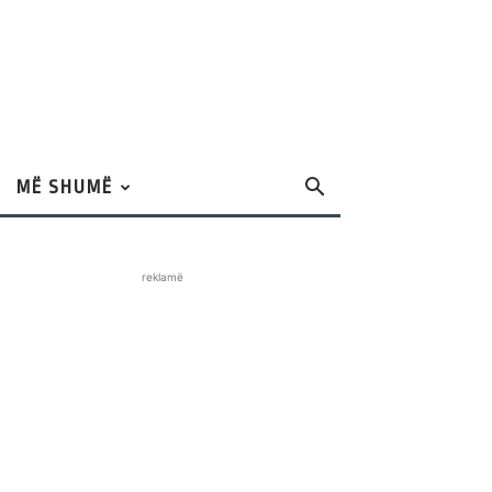
MË SHUMË
reklamë