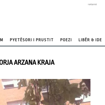
reklamë
AM
PYETËSORI I PRUSTIT
POEZI
LIBËR & IDE
SORJA ARZANA KRAJA