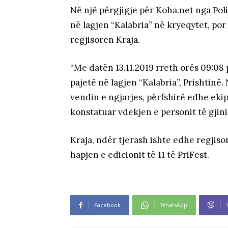
Në një përgjigje për Koha.net nga Poli
në lagjen “Kalabria” në kryeqytet, por
regjisoren Kraja.
“Me datën 13.11.2019 rreth orës 09:08 
pajetë në lagjen “Kalabria”, Prishtinë
vendin e ngjarjes, përfshirë edhe eki
konstatuar vdekjen e personit të gjin
Kraja, ndër tjerash ishte edhe regjiso
hapjen e edicionit të 11 të PriFest.
Facebook
WhatsApp