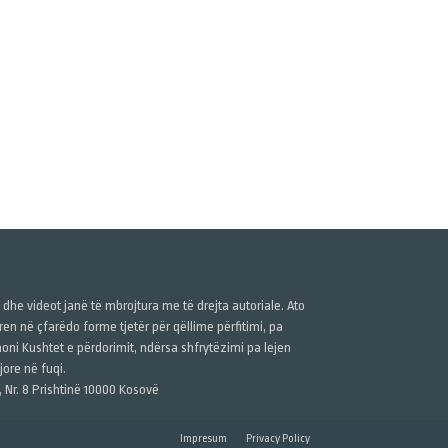
ë dhe videot janë të mbrojtura me të drejta autoriale. Ato
n në çfarëdo forme tjetër për qëllime përfitimi, pa
anoni Kushtet e përdorimit, ndërsa shfrytëzimi pa lejen
ore në fuqi.
, Nr. 8 Prishtinë 10000 Kosovë
Impresum
Privacy Policy