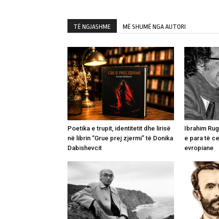
TË NGJASHME
MË SHUMË NGA AUTORI
Poetika e trupit, identitetit dhe lirisë
Ibrahim Rugo
në librin “Grue prej zjermi” të Donika
e para të c
Dabishevcit
evropiane