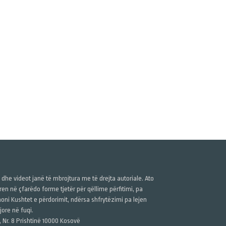
ë dhe videot janë të mbrojtura me të drejta autoriale. Ato
n në çfarëdo forme tjetër për qëllime përfitimi, pa
anoni Kushtet e përdorimit, ndërsa shfrytëzimi pa lejen
ore në fuqi.
, Nr. 8 Prishtinë 10000 Kosovë