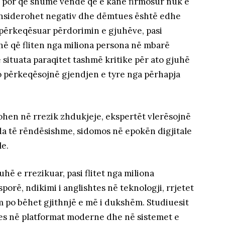
, por që shumë vende që e kanë firmosur nuk e
konsiderohet negativ dhe dëmtues është edhe
 përkeqësuar përdorimin e gjuhëve, pasi
uhë që fliten nga miliona persona në mbarë
 situata paraqitet tashmë kritike për ato gjuhë
 do përkeqësojnë gjendjen e tyre nga përhapja
hen në rrezik zhdukjeje, ekspertët vlerësojnë
da të rëndësishme, sidomos në epokën digjitale
le.
hë e rrezikuar, pasi flitet nga miliona
porë, ndikimi i anglishtes në teknologji, rrjetet
 po bëhet gjithnjë e më i dukshëm. Studiuesit
pes në platformat moderne dhe në sistemet e