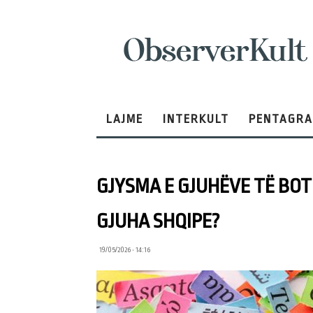
ObserverKult
LAJME
INTERKULT
PENTAGR
GJYSMA E GJUHËVE TË BOT
GJUHA SHQIPE?
19/05/2026 • 14:16