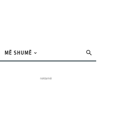
MË SHUMË
reklamë