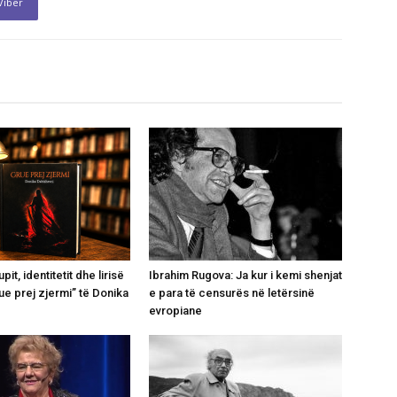
Viber
pit, identitetit dhe lirisë
Ibrahim Rugova: Ja kur i kemi shenjat
rue prej zjermi” të Donika
e para të censurës në letërsinë
evropiane