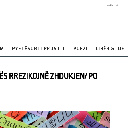
reklamë
AM
PYETËSORI I PRUSTIT
POEZI
LIBËR & IDE
ËS RREZIKOJNË ZHDUKJEN/ PO