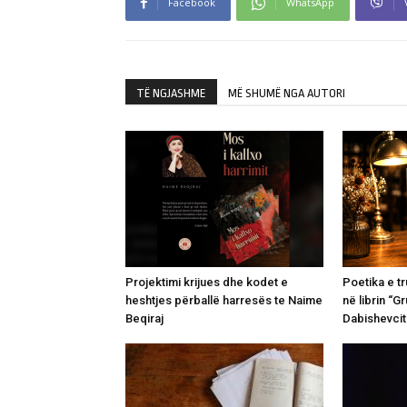
Facebook
WhatsApp
TË NGJASHME
MË SHUMË NGA AUTORI
Projektimi krijues dhe kodet e
Poetika e tru
heshtjes përballë harresës te Naime
në librin “G
Beqiraj
Dabishevcit