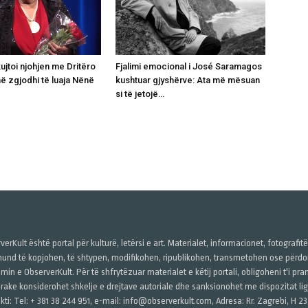
kujtoi njohjen me Dritëro
Fjalimi emocional i José Saramagos
më zgjodhi të luaja Nënë
kushtuar gjyshërve: Ata më mësuan
si të jetojë…
verKult është portal për kulturë, letërsi e art. Materialet, informacionet, fotografit
und të kopjohen, të shtypen, modifikohen, ripublikohen, transmetohen ose përdore
imin e ObserverKult. Për të shfrytëzuar materialet e këtij portali, obligoheni t'i pr
rake konsiderohet shkelje e drejtave autoriale dhe sanksionohet me dispozitat ligj
kti: Tel: + 381 38 244 951, e-mail: info@observerkult.com, Adresa: Rr. Zagrebi, H 23