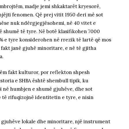
mbrojtëm, madje jemi shkaktarët kryesorë,
jëjti fenomen. Që prej vitit 1950 deri më sot
ëse nuk ndërgjegjësohemi, në 40 vitet e
 shumë të tyre. Në botë klasifikohen 7000
% e tyre konsiderohen në rrezik të lartë që mos
 fakt janë gjuhë minoritare, e në të gjitha
a.
ëm fakt kulturor, por reflekton shpesh
istoria e SHBA është shembull tipik, ku
çoi në humbjen e shumë gjuhëve, dhe sot
 rifuqizojnë identitetin e tyre, e nisin
 gjuhëve lokale dhe minoritare, një instrument