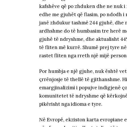
kafshëve që po zhduken dhe ne nuk i 
edhe me gjuhët që flasim, po ndodh i n
janë zhdukur tashmë 244 gjuhë, dhe n
ardhshme do të humbasim tre herë më
gjuhë të ndryshme, dhe aktualisht 44
të fliten më kurrë. Shumë prej tyre në
rastet fliten nga rreth një mijë person
Por humbja e një gjuhe, nuk është vet
çrrënjosje të thellë të gjithanshme. H
emargjinalizimi i popujve indigjenë 
komunitetet të ndryshme që kërkojnë të
pikërisht nga idioma e tyre.
Në Evropë, ekziston karta evropiane e