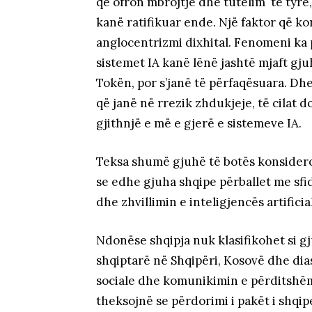
që ofron mbrojtje dhe tutelim të tyre
kanë ratifikuar ende. Një faktor që 
anglocentrizmi dixhital. Fenomeni ka
sistemet IA kanë lënë jashtë mjaft gj
Tokën, por s’janë të përfaqësuara. Dhe
që janë në rrezik zhdukjeje, të cilat
gjithnjë e më e gjerë e sistemeve IA.
Teksa shumë gjuhë të botës konsidero
se edhe gjuha shqipe përballet me sfi
dhe zhvillimin e inteligjencës artificia
Ndonëse shqipja nuk klasifikohet si gju
shqiptarë në Shqipëri, Kosovë dhe dias
sociale dhe komunikimin e përditshëm
theksojnë se përdorimi i pakët i shqi