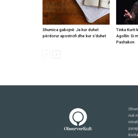
Shumica gabojnë: Ja kur duhet
Tinka Kurti 
përdorur apostrofi dhe kur s’duhet
Agollin: Si 
Pashakon
Obser
nuk m
mirat
parap
Konta