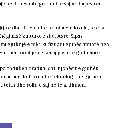
ojë në dobësimin gradual të saj në hapësirën
ja e dialekteve dhe të folmeve lokale, të cilat
hëgimisë kulturore shqiptare. Sipas
mi gjithnjë e më i kufizuar i gjuhës amtare nga
rezik për humbjen e kësaj pasurie gjuhësore.
po zhduken gradualisht, njohësit e gjuhës
 në arsim, kulturë dhe teknologji në gjuhën
titetin dhe rolin e saj në të ardhmen.