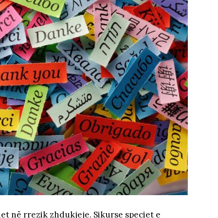
t në rrezik zhdukjeje. Sikurse speciet e