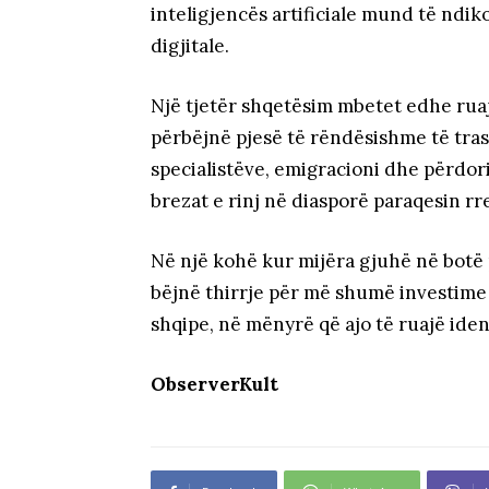
inteligjencës artificiale mund të ndik
digjitale.
Një tjetër shqetësim mbetet edhe ruajt
përbëjnë pjesë të rëndësishme të tras
specialistëve, emigracioni dhe përdori
brezat e rinj në diasporë paraqesin r
Në një kohë kur mijëra gjuhë në botë 
bëjnë thirrje për më shumë investime
shqipe, në mënyrë që ajo të ruajë iden
ObserverKult