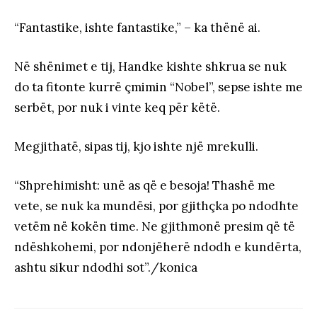
“Fantastike, ishte fantastike,” – ka thënë ai.
Në shënimet e tij, Handke kishte shkrua se nuk
do ta fitonte kurrë çmimin “Nobel”, sepse ishte me
serbët, por nuk i vinte keq për këtë.
Megjithatë, sipas tij, kjo ishte një mrekulli.
“Shprehimisht: unë as që e besoja! Thashë me
vete, se nuk ka mundësi, por gjithçka po ndodhte
vetëm në kokën time. Ne gjithmonë presim që të
ndëshkohemi, por ndonjëherë ndodh e kundërta,
ashtu sikur ndodhi sot”./konica