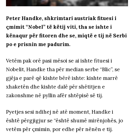
Peter Handke, shkrimtari austriak fituesi i
çmimit “Nobel” të këtij viti, tha se ishte i
kënaqur për fitoren dhe se, miqtë e tij në Serbi
po e prisnin me padurim.
Vetëm pak orë pasi mësoi se ai ishte fituesi i
Nobelit, Handke tha për median serbe “Blic”, se
gjëja e parë që kishte bërë ishte: kishte marrë
xhaketën dhe kishte dalë për shëtitjen e
zakonshme në pyllin afër shtëpisë së tij.
Pyetjes sesi ndihej në atë moment, Handke i
është përgjigjur se “është shumë mirënjohës, jo
vetëm për çmimin, por edhe për nënën e tij.