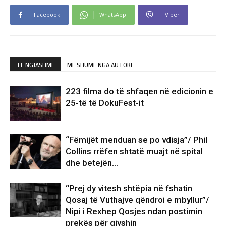
Facebook
WhatsApp
Viber
TË NGJASHME
MË SHUMË NGA AUTORI
223 filma do të shfaqen në edicionin e
25-të të DokuFest-it
“Fëmijët menduan se po vdisja”/ Phil
Collins rrëfen shtatë muajt në spital
dhe betejën…
“Prej dy vitesh shtëpia në fshatin
Qosaj të Vuthajve qëndroi e mbyllur”/
Nipi i Rexhep Qosjes ndan postimin
prekës për gjyshin