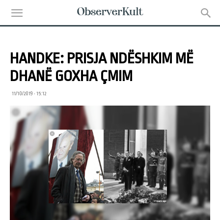
HANDKE: PRISJA NDËSHKIM MË
DHANË GOXHA ÇMIM
11/10/2019 • 15:12