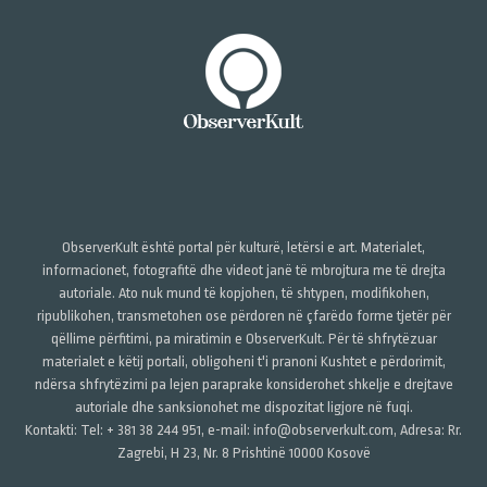
ObserverKult është portal për kulturë, letërsi e art. Materialet,
informacionet, fotografitë dhe videot janë të mbrojtura me të drejta
autoriale. Ato nuk mund të kopjohen, të shtypen, modifikohen,
ripublikohen, transmetohen ose përdoren në çfarëdo forme tjetër për
qëllime përfitimi, pa miratimin e ObserverKult. Për të shfrytëzuar
materialet e këtij portali, obligoheni t'i pranoni Kushtet e përdorimit,
ndërsa shfrytëzimi pa lejen paraprake konsiderohet shkelje e drejtave
autoriale dhe sanksionohet me dispozitat ligjore në fuqi.
Kontakti: Tel: + 381 38 244 951, e-mail: info@observerkult.com, Adresa: Rr.
Zagrebi, H 23, Nr. 8 Prishtinë 10000 Kosovë