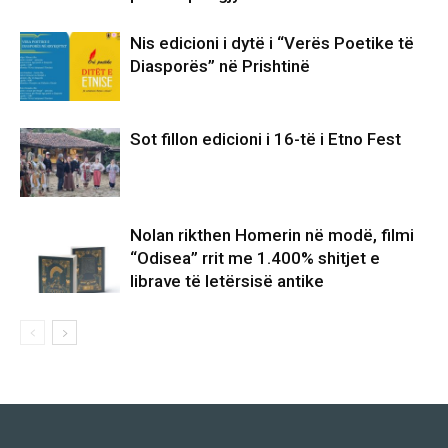
Nis edicioni i dytë i “Verës Poetike të
Diasporës” në Prishtinë
Sot fillon edicioni i 16-të i Etno Fest
Nolan rikthen Homerin në modë, filmi
“Odisea” rrit me 1.400% shitjet e
librave të letërsisë antike