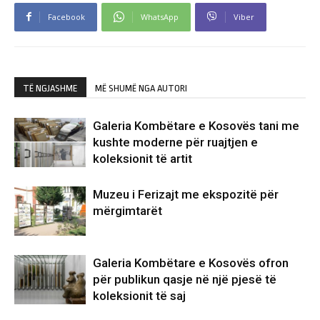
Facebook
WhatsApp
Viber
TË NGJASHME
MË SHUMË NGA AUTORI
Galeria Kombëtare e Kosovës tani me
kushte moderne për ruajtjen e
koleksionit të artit
Muzeu i Ferizajt me ekspozitë për
mërgimtarët
Galeria Kombëtare e Kosovës ofron
për publikun qasje në një pjesë të
koleksionit të saj