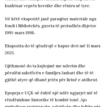
kushtuar veprës heroike dhe rënies së tyre.
Në këtë ekspozitë janë paraqitur materiale nga
fondi i Bibliotekës, gazeta të periudhës dhjetor
1991-mars 1998.
Ekspozita do të qëndrojë e hapur deri më 11 mars
2025.
Gjithmonë do ta kujtojmë me nderim dhe
përulësi sakrificën e familjes Jashari dhe të të
gjithë atyre që dhanë jetën për lirinë e atdheut.
Epopeja e UÇK-së është një ndër ngjarjet më të
rëndësishme historike të kombit tonë. Ajo
simbolizon rezistencën, sakrificën dhe luftën për