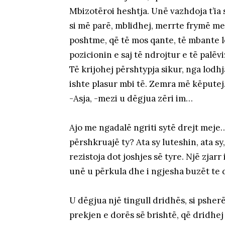
Mbizotëroi heshtja. Unë vazhdoja t’ia 
si më parë, mblidhej, merrte frymë me
poshtme, që të mos qante, të mbante 
pozicionin e saj të ndrojtur e të pal
Të krijohej përshtypja sikur, nga lodhj
ishte plasur mbi të. Zemra më këputej
-Asja, -mezi u dëgjua zëri im…
Ajo me ngadalë ngriti sytë drejt meje
përshkruajë ty? Ata sy luteshin, ata s
rezistoja dot joshjes së tyre. Një zjarr
unë u përkula dhe i ngjesha buzët te 
U dëgjua një tingull dridhës, si pshe
prekjen e dorës së brishtë, që dridhej