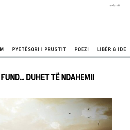
reklamë
AM
PYETËSORI I PRUSTIT
POEZI
LIBËR & IDE
RI FUND… DUHET TË NDAHEMI!