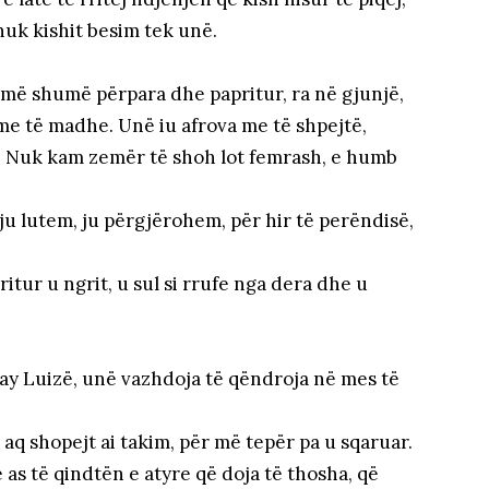
 nuk kishit besim tek unë.
 e më shumë përpara dhe papritur, ra në gjunjë,
 me të madhe. Unë iu afrova me të shpejtë,
ej. Nuk kam zemër të shoh lot femrash, e humb
-ju lutem, ju përgjërohem, për hir të perëndisë,
…
itur u ngrit, u sul si rrufe nga dera dhe u
ray Luizë, unë vazhdoja të qëndroja në mes të
q shopejt ai takim, për më tepër pa u sqaruar.
as të qindtën e atyre që doja të thosha, që