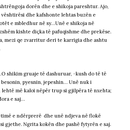
shtrëngoja dorën dhe e shikoja pareshtur. Ajo,
 vështirësi dhe kafshonte lehtas buzën e
lotët e mbledhur në sy…Unë e shikoja në
ëvizshëm kishte diçka të pafuqishme dhe prekëse.
a, mezi qe zvarritur deri te karrigia dhe ashtu
.
…O shikim gruaje të dashuruar, -kush do të të
y, besonin, pyesnin, jepeshin… Unë nuk i
 i lehtë më kaloi nëpër trup si gjilpëra të nxehta;
dora e saj…
rëtimë e ndërprerë dhe unë ndjeva në flokë
 si gjethe. Ngrita kokën dhe pashë fytyrën e saj.