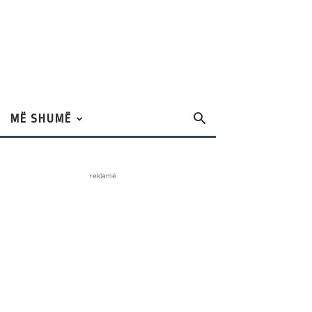
MË SHUMË
reklamë