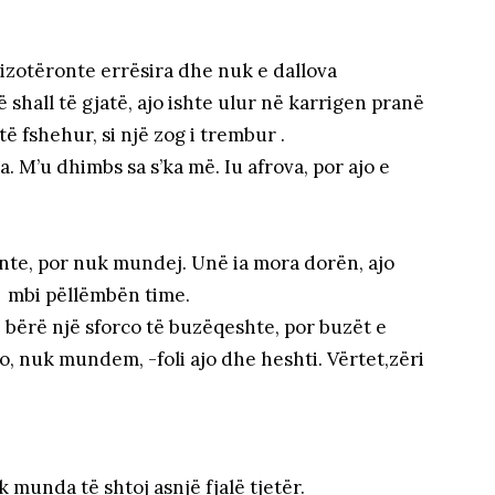
izotëronte errësira dhe nuk e dallova
shall të gjatë, ajo ishte ulur në karrigen pranë
ë fshehur, si një zog i trembur .
. M’u dhimbs sa s’ka më. Iu afrova, por ajo e
onte, por nuk mundej. Unë ia mora dorën, ajo
ur mbi pëllëmbën time.
e bërë një sforco të buzëqeshte, por buzët e
, nuk mundem, -foli ajo dhe heshti. Vërtet,zëri
 munda të shtoj asnjë fjalë tjetër.