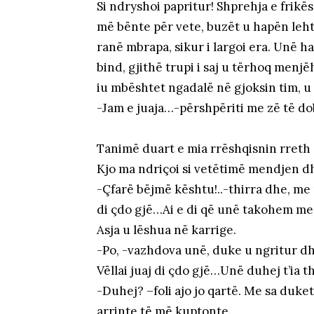
Si ndryshoi papritur! Shprehja e frikë
më bënte për vete, buzët u hapën leht
ranë mbrapa, sikur i largoi era. Unë ha
bind, gjithë trupi i saj u tërhoq menjë
iu mbështet ngadalë në gjoksin tim, 
-Jam e juaja…-përshpëriti me zë të do
Tanimë duart e mia rrëshqisnin rreth sh
Kjo ma ndriçoi si vetëtimë mendjen dh
-Çfarë bëjmë kështu!..-thirra dhe, me 
di çdo gjë…Ai e di që unë takohem me 
Asja u lëshua në karrige.
-Po, -vazhdova unë, duke u ngritur dh
Vëllai juaj di çdo gjë…Unë duhej t’ia t
-Duhej? –foli ajo jo qartë. Me sa duke
arrinte të më kuptonte.