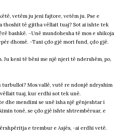
këtë, vetëm ju jeni fajtore, vetëm ju. Pse e
thoshit të gjitha vëllait tuaj? Sot ai ishte tek
bërë bashkë. –Unë mundohesha të mos e shikoja
për dhomë. –Tani çdo gjë mori fund, çdo gjë.
em. Ju keni të bëni me një njeri të ndershëm, po,
ju turbulloi? Mos vallë, vutë re ndonjë ndryshim
llait tuaj, kur erdhi sot tek unë.
 dhe mendimi se unë isha një gënjeshtar i
kimin tonë, se çdo gjë ishte shtrembëruar, e
ërshpëritja e trembur e Asjës, -ai erdhi vetë.