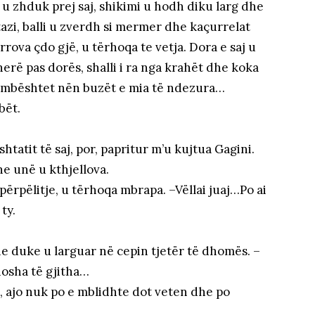
s u zhduk prej saj, shikimi u hodh diku larg dhe
azi, balli u zverdh si mermer dhe kaçurrelat
rrova çdo gjë, u tërhoqa te vetja. Dora e saj u
herë pas dorës, shalli i ra nga krahët dhe koka
u mbështet nën buzët e mia të ndezura…
bët.
tatit të saj, por, papritur m’u kujtua Gagini.
e unë u kthjellova.
përpëlitje, u tërhoqa mbrapa. –Vëllai juaj…Po ai
ty.
e duke u larguar në cepin tjetër të dhomës. –
hosha të gjitha…
t, ajo nuk po e mblidhte dot veten dhe po