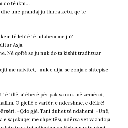
ni do të ikni…
 -dhe unë prandaj ju thirra këtu, që të
a kem të lehtë të ndahem me ju?
ditur Asja.
e. Në qoftë se ju nuk do ta kishit tradhtuar
ti me naivitet, -nuk e dija, se zonja e shtëpisë
st të tillë, atëherë për pak sa nuk më zemëroi,
llim. O pjellë e varfër, e ndershme, e dëlirë!
 përsëri. –Çdo gjë. Tani duhet të ndahemi. –Unë,
 e saj skuqej me shpejtësi, ndërsa vet vazhdoja
 e latë të rritej ndjenjën që kish nisur të piqej,