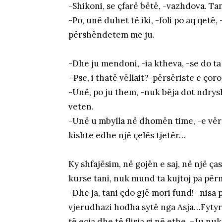
-Shikoni, se çfarë bëtë, -vazhdova. Ta
-Po, unë duhet të iki, -foli po aq qetë,
përshëndetem me ju.
-Dhe ju mendoni, -ia ktheva, -se do t
–Pse, i thatë vëllait?-përsëriste e çoro
-Unë, po ju them, -nuk bëja dot ndrysh
veten.
-Unë u mbylla në dhomën time, -e vërej
kishte edhe një çelës tjetër…
Ky shfajësim, në gojën e saj, në një ça
kurse tani, nuk mund ta kujtoj pa përma
-Dhe ja, tani çdo gjë mori fund!- nisa
vjerudhazi hodha sytë nga Asja…Fytyra
të ecja dhe të flisja si në ethe. –Ju nuk