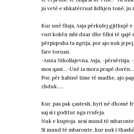
ju vetë e shkatërruat lidhjen tonë, ju
Kur unë flisja, Asja përkulej gjithnjë
vuri kokën mbi duar dhe filloi të qajë
përpiqesha ta ngrija, por ajo nuk jep
fare toruan.
-Anna Nikollajevna, Asja, -përsërisja, 
mos qani…-Unë ia mora prapë dorën
Por, për habinë time të madhe, ajo papr
zhduk…..
Kur, pas pak çastesh, hyri në dhomë f
saj si i goditur nga rrufeja.
Nuk e kuptoja sesi mund të mbaronte a
Si mund të mbaronte, kur nuk i thashë 