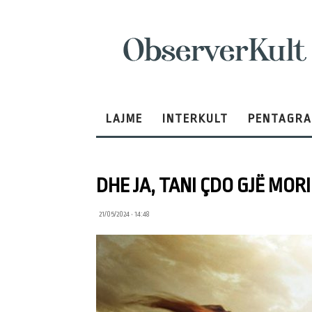
ObserverKult
LAJME
INTERKULT
PENTAGR
DHE JA, TANI ÇDO GJË MO
21/05/2024 • 14:48