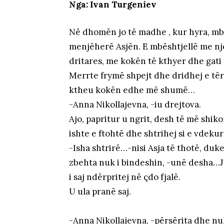
Nga: Ivan Turgeniev
Në dhomën jo të madhe , kur hyra, mb
menjëherë Asjën. E mbështjellë me një 
dritares, me kokën të kthyer dhe gati t
Merrte frymë shpejt dhe dridhej e tëra
ktheu kokën edhe më shumë…
-Anna Nikollajevna, -iu drejtova.
Ajo, papritur u ngrit, desh të më shik
ishte e ftohtë dhe shtrihej si e vdek
-Isha shtrirë…-nisi Asja të thotë, duk
zbehta nuk i bindeshin, -unë desha…Jo
i saj ndërpritej në çdo fjalë.
U ula pranë saj.
-Anna Nikollajevna, -përsërita dhe nuk