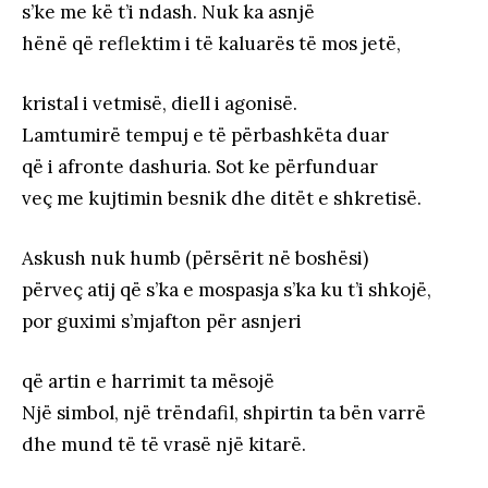
s’ke me kë t’i ndash. Nuk ka asnjë
hënë që reflektim i të kaluarës të mos jetë,
kristal i vetmisë, diell i agonisë.
Lamtumirë tempuj e të përbashkëta duar
që i afronte dashuria. Sot ke përfunduar
veç me kujtimin besnik dhe ditët e shkretisë.
Askush nuk humb (përsërit në boshësi)
përveç atij që s’ka e mospasja s’ka ku t’i shkojë,
por guximi s’mjafton për asnjeri
që artin e harrimit ta mësojë
Një simbol, një trëndafil, shpirtin ta bën varrë
dhe mund të të vrasë një kitarë.