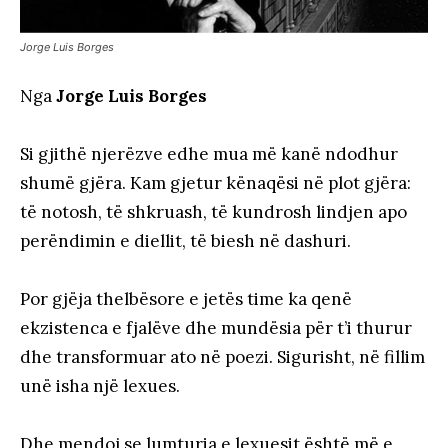
Jorge Luis Borges
Nga
Jorge Luis Borges
Si gjithë njerëzve edhe mua më kanë ndodhur
shumë gjëra. Kam gjetur kënaqësi në plot gjëra:
të notosh, të shkruash, të kundrosh lindjen apo
perëndimin e diellit, të biesh në dashuri.
Por gjëja thelbësore e jetës time ka qenë
ekzistenca e fjalëve dhe mundësia për t’i thurur
dhe transformuar ato në poezi. Sigurisht, në fillim
unë isha një lexues.
Dhe mendoj se lumturia e lexuesit është më e