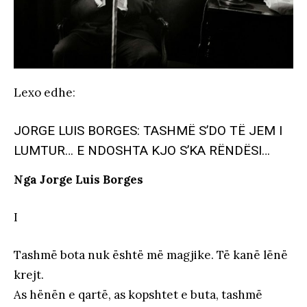
Lexo edhe
:
JORGE LUIS BORGES: TASHMË S’DO TË JEM I
LUMTUR… E NDOSHTA KJO S’KA RËNDËSI…
Nga Jorge Luis Borges
I
Tashmë bota nuk është më magjike. Të kanë lënë
krejt.
As hënën e qartë, as kopshtet e buta, tashmë