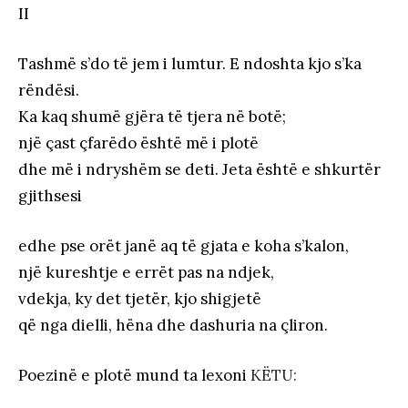
II
Tashmë s’do të jem i lumtur. E ndoshta kjo s’ka
rëndësi.
Ka kaq shumë gjëra të tjera në botë;
një çast çfarëdo është më i plotë
dhe më i ndryshëm se deti. Jeta është e shkurtër
gjithsesi
edhe pse orët janë aq të gjata e koha s’kalon,
një kureshtje e errët pas na ndjek,
vdekja, ky det tjetër, kjo shigjetë
që nga dielli, hëna dhe dashuria na çliron.
Poezinë e plotë mund ta lexoni
KËTU: