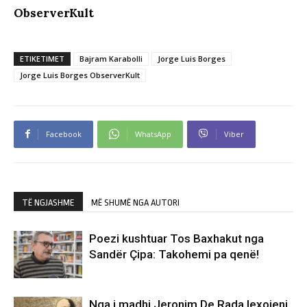
ObserverKult
ETIKETIMET
Bajram Karabolli
Jorge Luis Borges
Jorge Luis Borges ObserverKult
Facebook
WhatsApp
Viber
TË NGJASHME
MË SHUMË NGA AUTORI
Poezi kushtuar Tos Baxhakut nga
Sandër Çipa: Takohemi pa qenë!
Nga i madhi Jeronim De Rada lexojeni