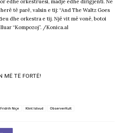
or edhe orkestruesi, madje edhe dirigjenti. Në
 herë të parë, valsin e tij: “And The Waltz Goes
eu dhe orkestra e tij. Një vit më vonë, botoi
lluar “Kompozoj”. /Konica.al
N MË TË FORTË!
Fridrih Niçe
Klint Istvud
ObserverKult