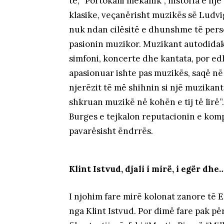
të, “Portokalli mekanik”, historia e n
klasike, veçanërisht muzikës së Ludvi
nuk ndan cilësitë e dhunshme të person
pasionin muzikor. Muzikant autodidakt
simfoni, koncerte dhe kantata, por ed
apasionuar ishte pas muzikës, saqë në
njerëzit të më shihnin si një muzikant
shkruan muzikë në kohën e tij të lirë”.
Burges e tejkalon reputacionin e kompo
pavarësisht ëndrrës.
Klint Istvud, djali i mirë, i egër dh
I njohim fare mirë kolonat zanore të 
nga Klint Istvud. Por dimë fare pak p