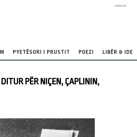
reklamë
AM
PYETËSORI I PRUSTIT
POEZI
LIBËR & IDE
 DITUR PËR NIÇEN, ÇAPLININ,