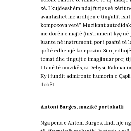
zë. I kujdesshëm ndaj futjes së zërit n
avantazhet me ardhjen e tingullit ish
kompozova vetë”. Muzikant autodidakt
me dorën e majtë (instrument kyç në p
luante në instrument, por i paaftë të
qoftë edhe një kompozim. Si rrjedhojë
temat dhe tingujt e imagjinuar prej ti
titanë të muzikës, si Debysi, Rahmanin
Ky i fundit admironte humorin e Çapli
dobët!
Antoni Burges, muzikë portokalli
Nga pena e Antoni Burges, lindi një 