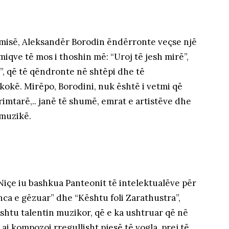
imisë, Aleksandër Borodin ëndërronte veçse një
iqve të mos i thoshin më: “Uroj të jesh mirë”,
”, që të qëndronte në shtëpi dhe të
kë. Mirëpo, Borodini, nuk është i vetmi që
imtarë,.. janë të shumë, emrat e artistëve dhe
 muzikë.
 Niçe iu bashkua Panteonit të intelektualëve për
enca e gëzuar” dhe “Kështu foli Zarathustra”,
shtu talentin muzikor, që e ka ushtruar që në
ai kompozoi rregullisht pjesë të vogla, prej të