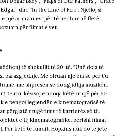
llion Dollar Baby”, “Flags of Our Fathers”, “Grace
 Edgar” dhe “In the Line of Fire”. Njëlloj si
 e një aranzhuesi për të hedhur në fletë
pozuara për filmat e vet.
e
mëdhenj të shekullit të 20-të. “Unë doja të
si parazgjedhje. Më ofruan një bursë për t’u
 drame, me shpresën se do zgjidhja muzikën.
nt teatri, kësisoj e ndoqa këtë rrugë për 60
nuk e pengoi legjendën e kinematografisë të
përgjatë rrugëtimit të karrierës së tij.
ojektet e tij kinematografike, përfshi filmat
). Për këtë të fundit, Hopkins nuk do të jetë