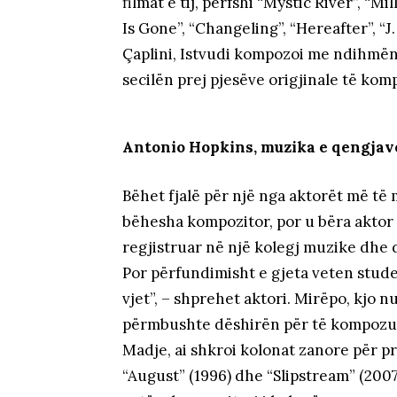
filmat e tij, përfshi “Mystic River”, “Mi
Is Gone”, “Changeling”, “Hereafter”, “J.
Çaplini, Istvudi kompozoi me ndihmën
secilën prej pjesëve origjinale të kom
Antonio Hopkins, muzika e qengjav
Bëhet fjalë për një nga aktorët më të 
bëhesha kompozitor, por u bëra aktor 
regjistruar në një kolegj muzike dhe
Por përfundimisht e gjeta veten stude
vjet”, – shprehet aktori. Mirëpo, kjo 
përmbushte dëshirën për të kompozuar 
Madje, ai shkroi kolonat zanore për pr
“August” (1996) dhe “Slipstream” (2007