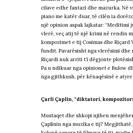
cilave edhe fantazi dhe mazurka. Në 
piano me katër duar, të cilën ia dorëzo
një opinion aspak lajkatar: “Meditimi 
vlerë, veç atij të një krimi në rendin m
kompozimet e tij Cosimas dhe Riçard Va
fundit. Pavarësisht nga vlerësimi dhe
Riçardi nuk arriti t’i dëgjonte plotësisht
Pa u ndikuar nga opinionet e Bulow d
nga gjithkush, për kënaqësinë e atyr
Çarli Çaplin, “diktatori, kompozitor
Mustaqet dhe shkopi njihen menjëherë
Çaplinin nga muzika e tij? Megjithatë, 
kolonë zanore të filmave të tij, madj