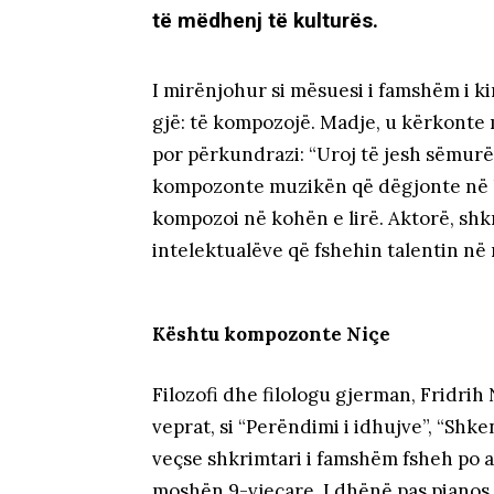
të mëdhenj të kulturës.
I mirënjohur si mësuesi i famshëm i k
gjë: të kompozojë. Madje, u kërkonte m
por përkundrazi: “Uroj të jesh sëmurë
kompozonte muzikën që dëgjonte në ko
kompozoi në kohën e lirë. Aktorë, shkr
intelektualëve që fshehin talentin në
Kështu kompozonte Niçe
Filozofi dhe filologu gjerman, Fridrih
veprat, si “Perëndimi i idhujve”, “Shk
veçse shkrimtari i famshëm fsheh po a
moshën 9-vjeçare. I dhënë pas pianos, 