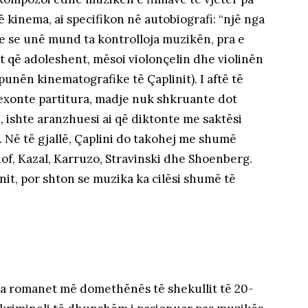
ë kinema, ai specifikon në autobiografi: “një nga
te se unë mund ta kontrolloja muzikën, pra e
 që adoleshent, mësoi violonçelin dhe violinën
unën kinematografike të Çaplinit). I aftë të
 lexonte partitura, madje nuk shkruante dot
, ishte aranzhuesi ai që diktonte me saktësi
j. Në të gjallë, Çaplini do takohej me shumë
of, Kazal, Karruzo, Stravinski dhe Shoenberg.
nit, por shton se muzika ka cilësi shumë të
nga romanet më domethënës të shekullit të 20-