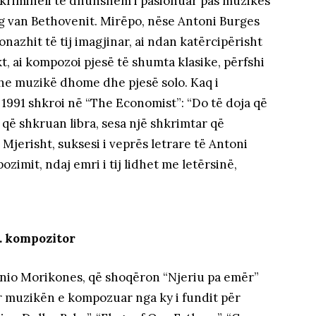
jë krimineli të dhunshëm i pasionuar pas muzikës
g van Bethovenit. Mirëpo, nëse Antoni Burges
azhit të tij imagjinar, ai ndan katërcipërisht
, ai kompozoi pjesë të shumta klasike, përfshi
he muzikë dhome dhe pjesë solo. Kaq i
 1991 shkroi në “The Economist”: “Do të doja që
 që shkruan libra, sesa një shkrimtar që
 Mjerisht, suksesi i veprës letrare të Antoni
zimit, ndaj emri i tij lidhet me letërsinë,
e… kompozitor
Enio Morikones, që shoqëron “Njeriu pa emër”
ër muzikën e kompozuar nga ky i fundit për