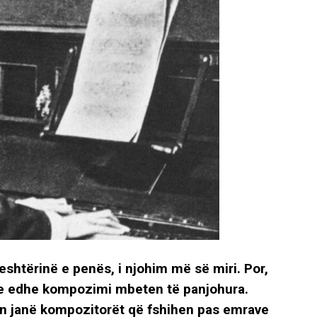
eshtërinë e penës, i njohim më së miri. Por,
je edhe kompozimi mbeten të panjohura.
aplin janë kompozitorët që fshihen pas emrave