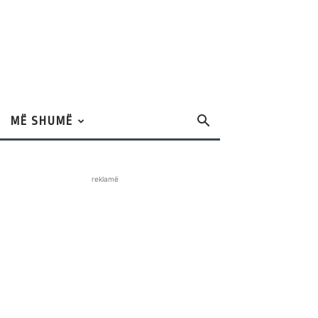
MË SHUMË
reklamë