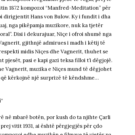
vitin 1872 kompozoi “Manfred-Meditation” për
i dirigjentit Hans von Bulow. Ky i fundit i dha
juaj, nga pikëpamja muzikore, nuk ka tjetër
oral”. Disi i dekurajuar, Niçe i ofroi shumë nga
gnerit, gjithnjë admirues i madh i këtij të
 respekti midis Niçes dhe Vagnerit, thuhet se
 pjesët, pasi e kapi gazi teksa filloi t’i dëgjojë.
he Vagnerit, muzika e Niçes mund të dëgjohet
e që kërkojnë një surprizë të këndshme…
i
“
 në mbarë botën, por kush do ta njihte Çarli
prej vitit 1931, ai është përgjegjës për çdo
e kompozoi edhe muzikën e filmave të vjetër pa