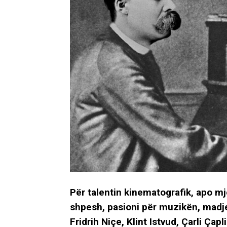
Për talentin kinematografik, apo mj
shpesh, pasioni për muzikën, mad
Fridrih Niçe, Klint Istvud, Çarli Ç