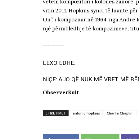
vetëm kompozitori i kolonës zanore, p
vitin 2011, Hopkins synoi të luante për
On”, i kompozuar në 1964, nga Andre Ri
një përmbledhje të kompozimeve, titu
—————
LEXO EDHE
:
NIÇE: AJO QË NUK MË VRET MË BË
ObserverKult
ETIKETIMET
antonio hopkins
Charlie Chaplin