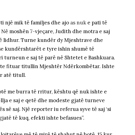
i një mik të familjes dhe ajo
as nuk
e pati të
 Në moshën 7-vjeçare, Judith dhe motra e saj
të lidhur. Turne kundër dy Mjeshtrave dhe
se kundërshtarët e tyre ishin shumë të
i turneun e saj të parë në Shtetet e Bashkuara.
te fituar titullin Mjeshtër Ndërkombëtar. Ishte
 atë titull.
otë me burra të rritur, kështu që nuk ishte e
llja e saj e qetë dhe modeste gjatë turneve
s së saj. Një reporter iu referua syve të saj ‘si
gjatë të kuq, efekti ishte befasues”.
e lojtarëve më të mirë të shahut në botë, 15 kur