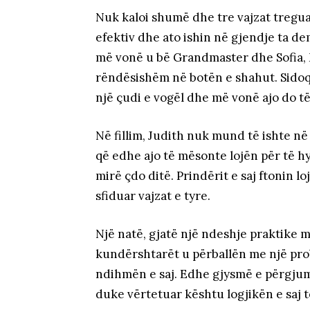
Nuk kaloi shumë dhe tre vajzat treguan
efektiv dhe ato ishin në gjendje ta d
më vonë u bë Grandmaster dhe Sofia,
rëndësishëm në botën e shahut. Sidoqoft
një çudi e vogël dhe më vonë ajo do të
Në fillim, Judith nuk mund të ishte në
që edhe ajo të mësonte lojën për të h
mirë çdo ditë. Prindërit e saj ftonin lo
sfiduar vajzat e tyre.
Një natë, gjatë një ndeshje praktike 
kundërshtarët u përballën me një prob
ndihmën e saj. Edhe gjysmë e përgjum
duke vërtetuar kështu logjikën e saj