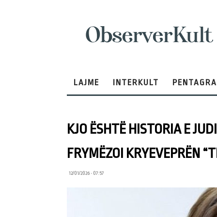
ObserverKult
LAJME
INTERKULT
PENTAGR
KJO ËSHTË HISTORIA E JUD
FRYMËZOI KRYEVEPRËN “T
12/01/2026 • 07:57