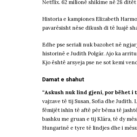
Netflix. 62 milionë shikime në 28 ditë
Historia e kampiones Elizabeth Harmo
pavarësisht nëse dikush di të luajë sha
Edhe pse seriali nuk bazohet në ngjarj
historinë e Judith Polgár. Ajo ka arri
Kjo është arsyeja pse ne sot kemi vendo
Damat e shahut
“Askush nuk lind gjeni, por bëhet i t
vajzave të tij Susan, Sofia dhe Judith
fëmijët ishin të aftë për bëma të ja
bashku me gruan e tij Klára, të dy mësu
Hungarinë e tyre të lindjes dhe i mësu