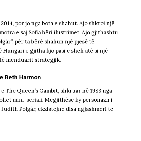
014, por jo nga bota e shahut. Ajo shkroi një
motra e saj Sofia bëri ilustrimet. Ajo gjithashtu
lgár”, për ta bërë shahun një pjesë të
Hungari e gjitha kjo pasi e sheh atë si një
të menduarit strategjik.
he Beth Harmon
 e The Queen’s Gambit, shkruar në 1983 nga
zohet
mini-seriali
. Megjithëse ky personazh i
 Judith Polgár, ekzistojnë disa ngjashmëri të