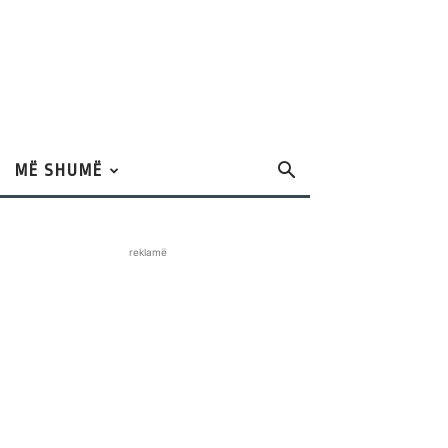
MË SHUMË
reklamë