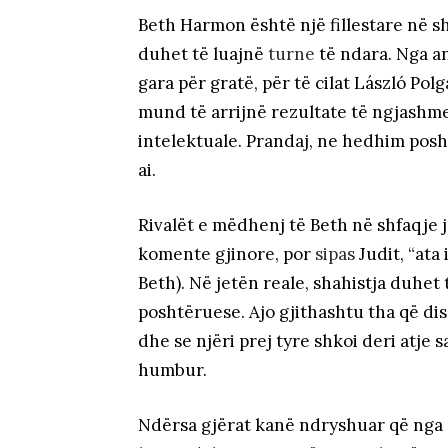
Beth Harmon është një fillestare në 
duhet të luajnë
turne
të ndara. Nga an
gara për gratë, për të cilat László Polg
mund të arrijnë rezultate të ngjashme
intelektuale. Prandaj, ne hedhim posht
ai.
Rivalët e mëdhenj të Beth në shfaqje 
komente gjinore, por
sipas
Judit, “ata
Beth). Në jetën reale, shahistja duhe
poshtëruese. Ajo gjithashtu tha që di
dhe se njëri prej tyre shkoi deri atje 
humbur.
Ndërsa gjërat kanë ndryshuar që nga d