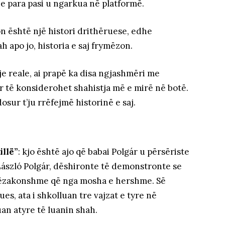
t e para pasi u ngarkua në platformë.
n është një histori drithëruese, edhe
h apo jo, historia e saj frymëzon.
e reale, ai prapë ka disa ngjashmëri me
tur të konsiderohet shahistja më e mirë në botë.
sur t’ju rrëfejmë historinë e saj.
illë”
: kjo është ajo që babai Polgár u përsëriste
. László Polgár, dëshironte të demonstronte se
shtëzakonshme që nga mosha e hershme. Së
es, ata i shkolluan tre vajzat e tyre në
an atyre të luanin shah.