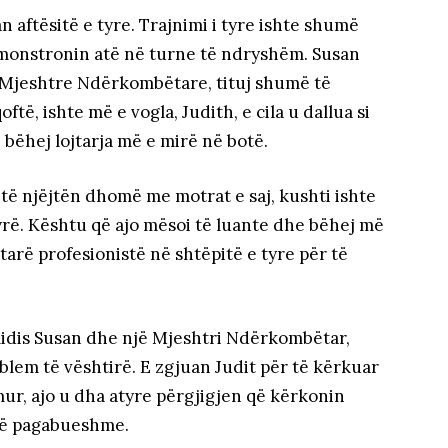
 aftësitë e tyre. Trajnimi i tyre ishte shumë
emonstronin atë në turne të ndryshëm. Susan
 Mjeshtre Ndërkombëtare, tituj shumë të
ë, ishte më e vogla, Judith, e cila u dallua si
 bëhej lojtarja më e mirë në botë.
 të njëjtën dhomë me motrat e saj, kushti ishte
yrë. Kështu që ajo mësoi të luante dhe bëhej më
jtarë profesionistë në shtëpitë e tyre për të
midis Susan dhe një Mjeshtri Ndërkombëtar,
lem të vështirë. E zgjuan Judit për të kërkuar
ur, ajo u dha atyre përgjigjen që kërkonin
 të pagabueshme.