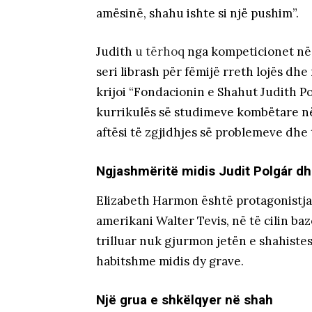
amësinë, shahu ishte si një pushim”.
Judith
u tërhoq
nga kompeticionet në 2
seri librash për fëmijë rreth lojës dhe 
krijoi “Fondacionin e Shahut Judith Po
kurrikulës së studimeve kombëtare në 
aftësi të zgjidhjes së problemeve dhe 
Ngjashmëritë midis Judit Polgár d
Elizabeth Harmon është protagonistja
amerikani Walter Tevis, në të cilin ba
trilluar nuk gjurmon jetën e shahistes
habitshme midis dy grave.
Një grua e shkëlqyer në shah