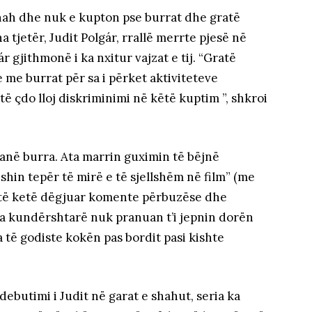
shah dhe nuk e kupton pse burrat dhe gratë
a tjetër, Judit Polgár, rrallë merrte pjesë në
ár gjithmonë i ka nxitur vajzat e tij. “Gratë
 me burrat për sa i përket aktiviteteve
ë çdo lloj diskriminimi në këtë kuptim ”, shkroi
janë burra. Ata marrin guximin të bëjnë
 ishin tepër të mirë e të sjellshëm në film” (me
t të ketë dëgjuar komente përbuzëse dhe
sa kundërshtarë nuk pranuan t’i jepnin dorën
sa të godiste kokën pas bordit pasi kishte
ebutimi i Judit në garat e shahut, seria ka