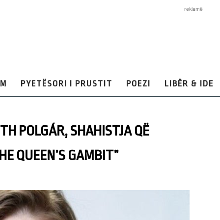
reklamë
AM
PYETËSORI I PRUSTIT
POEZI
LIBËR & IDE
ITH POLGÁR, SHAHISTJA QË
HE QUEEN’S GAMBIT”