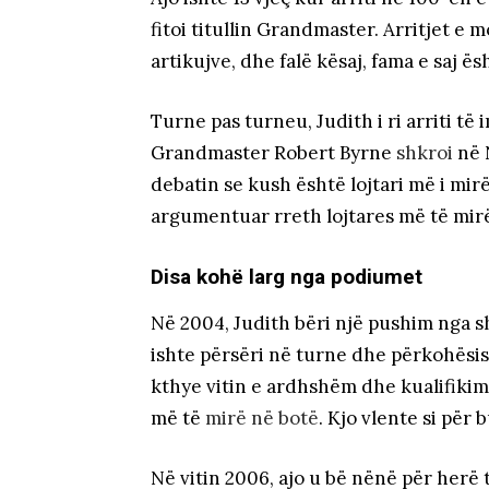
fitoi titullin Grandmaster. Arritjet e 
artikujve, dhe falë kësaj, fama e saj ë
Turne pas turneu, Judith i ri arriti t
Grandmaster Robert Byrne
shkroi
në 
debatin se kush është lojtari më i mirë
argumentuar rreth lojtares më të mirë:
Disa kohë larg nga podiumet
Në 2004, Judith bëri një pushim nga sh
ishte përsëri në turne dhe përkohësish
kthye vitin e ardhshëm dhe kualifikimet
më të
mirë në botë
. Kjo vlente si për 
Në vitin 2006, ajo u bë nënë për herë 