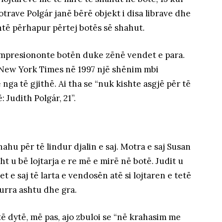
motrave Polgár janë bërë objekt i disa librave dhe
shtë përhapur përtej botës së shahut.
ë impresiononte botën duke zënë vendet e para.
New York Times në 1997 një shënim mbi
 nga të gjithë. Ai tha se “nuk kishte asgjë për të
 Judith Polgár, 21”.
ahu për të lindur djalin e saj. Motra e saj Susan
t u bë lojtarja e re më e mirë në botë. Judit u
 e saj të larta e vendosën atë si lojtaren e tetë
burra ashtu dhe gra.
të dytë, më pas, ajo zbuloi se “në krahasim me