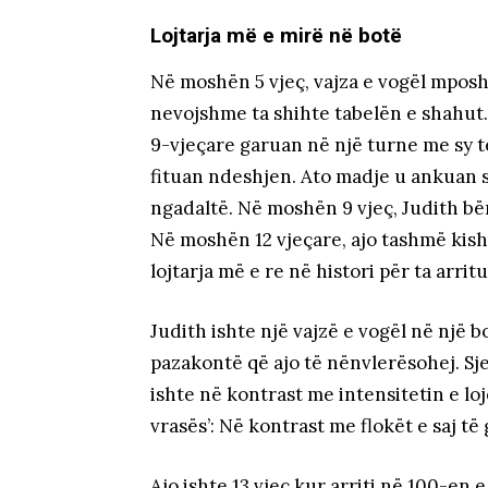
Lojtarja më e mirë në botë
Në moshën 5 vjeç, vajza e vogël mposht
nevojshme ta shihte tabelën e shahut.
9-vjeçare garuan në një turne me sy 
fituan ndeshjen. Ato madje u ankuan 
ngadaltë. Në moshën 9 vjeç, Judith bër
Në moshën 12 vjeçare, ajo tashmë kish
lojtarja më e re në histori për ta arritur
Judith ishte një vajzë e vogël në një b
pazakontë që ajo të nënvlerësohej. Sje
ishte në kontrast me intensitetin e lojë
vrasës’: Në kontrast me flokët e saj të 
Ajo ishte 13 vjeç kur arriti në 100-en 