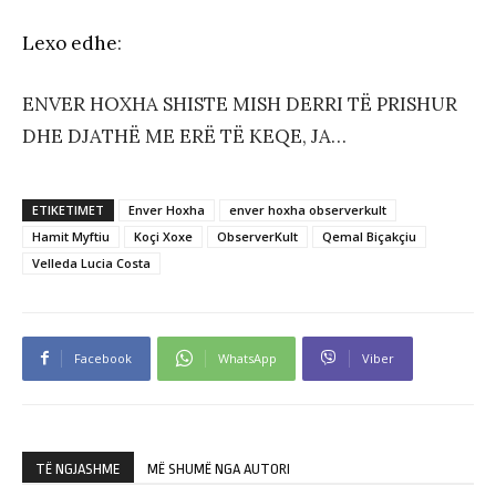
Lexo edhe
:
ENVER HOXHA SHISTE MISH DERRI TË PRISHUR
DHE DJATHË ME ERË TË KEQE, JA…
ETIKETIMET
Enver Hoxha
enver hoxha observerkult
Hamit Myftiu
Koçi Xoxe
ObserverKult
Qemal Biçakçiu
Velleda Lucia Costa
Facebook
WhatsApp
Viber
TË NGJASHME
MË SHUMË NGA AUTORI