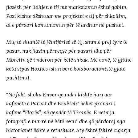
flasësh për lidhjen e tij me marksizmin është gabim.
Pasi kishte dështuar me projektet e tij për shkollim,
ai e përdori komunizmin për të ardhur në pushtet.
Miq të shumtë të fëmijërisë së tij, shumë prej tyre të
pasur, nuk flasin përveçse për pasuri dhe për
Mbretin që i nderon për këtë shkak. Më vonë, të gjithë
këta sipas Hoxhës ishin bërë kolaboracionistë gjatë
pushtimit.
“Në fakt, shoku Enver që nuk i kishte harruar
kafenetë e Parisit dhe Brukselit bëhet pronari i
kafene “Florës”, në qendër të Tiranës. E vetmja
fotografi e marrë në këtë v
end
dhe që përdorej nga
historianët është e retushuar. Aty është fshirë cigarja