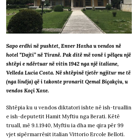
Sapo erdhi në pushtet, Enver Hoxha u vendos në
hotel “Dajti” në Tiranë. Pak ditë më vonë i pëlqeu një
shtëpi e ndërtuar në vitin 1942 nga një italiane,
Velleda Lucia Costa. Në shtëpinë tjetër ngjitur me të
(nga lindja) që i takonte pronarit Qemal Biçakçiu, u
vendos Koçi Xoxe.
Shtëpia ku u vendos diktatori ishte në ish-truallin
e ish-deputetit Hamit Myftiu nga Berati. Këtë
truall, më 9.1.1940, Myftiu ia dha me qira për 99
vjet sipërmarrësit italian Vittorio Ercole Belloti.