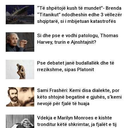
“Të shpëtojë kush të mundet”- Brenda
“Titanikut” ndodheshin edhe 3 vëllezër
shqiptarë, si i mbijetuan katastrofës
Si dhe pse e vodhi patologu, Thomas
Harvey, trurin e Ajnshtajnit?
Pse debatet janë budallallëk dhe të
rrezikshme, sipas Platonit
Sami Frashëri: Kemi disa dialekte, por
këto shtojnë begatinë e gjuhës, s’kemi
nevojë për fjalë të huaja
Vdekja e Marilyn Monroes e kishte
tronditur këtë shkrimtar, ja fjalët e tij