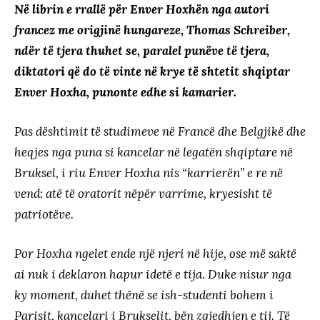
Në librin e rrallë për Enver Hoxhën nga autori
francez me origjinë hungareze, Thomas Schreiber,
ndër të tjera thuhet se, paralel punëve të tjera,
diktatori që do të vinte në krye të shtetit shqiptar
Enver Hoxha, punonte edhe si kamarier.
Pas dështimit të studimeve në Francë dhe Belgjikë dhe
heqjes nga puna si kancelar në legatën shqiptare në
Bruksel, i riu Enver Hoxha nis “karrierën” e re në
vend: atë të oratorit nëpër varrime, kryesisht të
patriotëve.
Por Hoxha ngelet ende një njeri në hije, ose më saktë
ai nuk i deklaron hapur idetë e tija. Duke nisur nga
ky moment, duhet thënë se ish-studenti bohem i
Parisit, kancelari i Brukselit, bën zgjedhjen e tij. Të