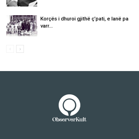
Korçës i dhuroi gjithë ç’pati, e lanë pa
varr…