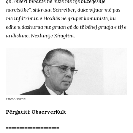
që Enveri mbante në buzë me një buzëqeshje
narcistike”, shkruan Schreiber, duke vijuar më pas
me infiltrimin e Hoxhës në grupet komuniste, ku
edhe u dashurua me gruan që do të bëhej gruaja e tij e
ardhshme, Nexhmije Xhuglini.
Enver Hoxha
Përgatiti: ObserverKult
====================