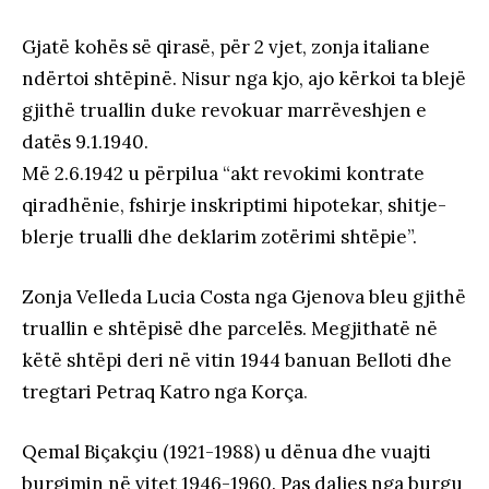
Gjatë kohës së qirasë, për 2 vjet, zonja italiane
ndërtoi shtëpinë. Nisur nga kjo, ajo kërkoi ta blejë
gjithë truallin duke revokuar marrëveshjen e
datës 9.1.1940.
Më 2.6.1942 u përpilua “akt revokimi kontrate
qiradhënie, fshirje inskriptimi hipotekar, shitje-
blerje trualli dhe deklarim zotërimi shtëpie”.
Zonja Velleda Lucia Costa nga Gjenova bleu gjithë
truallin e shtëpisë dhe parcelës. Megjithatë në
këtë shtëpi deri në vitin 1944 banuan Belloti dhe
tregtari Petraq Katro nga Korça
.
Qemal Biçakçiu (1921-1988) u dënua dhe vuajti
burgimin në vitet 1946-1960. Pas daljes nga burgu