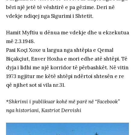
bëri një jetë të vështirë e pa gëzime. Deri në
vdekje ndiqej nga Sigurimi i Shtetit.
Hamit Myftiu u dënua me vdekje dhe u ekzekutua
më 2.3.1948.
Pasi Koçi Xoxe u largua nga shtëpia e Qemal
Biçakçiut, Enver Hoxha e mori edhe atë shtëpi. Të
dyja i lidhi me një korridor të përbashkët. Në vitin
1973 ngjitur me këtë shtëpi ndërtoi shtesën e re
që njihet sot si vila nr.31.
*
Shkrimi i publikuar kohë më parë në “Facebook”
nga historiani, Kastriot Dervishi