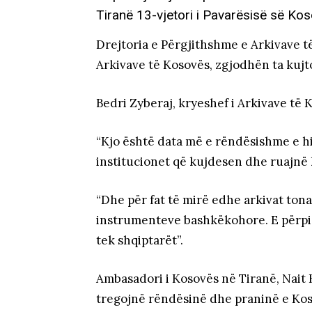
Tiranë 13-vjetori i Pavarësisë së Ko
Drejtoria e Përgjithshme e Arkivave t
Arkivave të Kosovës, zgjodhën ta kujto
Bedri Zyberaj, kryeshef i Arkivave të K
“Kjo është data më e rëndësishme e his
institucionet që kujdesen dhe ruajnë
“Dhe për fat të mirë edhe arkivat ton
instrumenteve bashkëkohore. E përpiqe
tek shqiptarët”.
Ambasadori i Kosovës në Tiranë, Nait 
tregojnë rëndësinë dhe praninë e Kosov