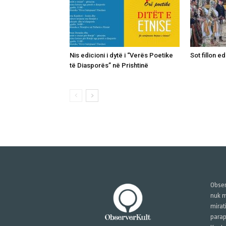
Nis edicioni i dytë i “Verës Poetike
Sot fillon ed
të Diasporës” në Prishtinë
Obser
nuk m
mirat
parap