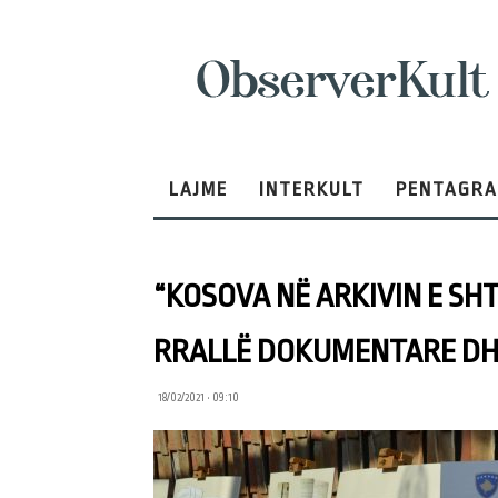
ObserverKult
LAJME
INTERKULT
PENTAGR
“KOSOVA NË ARKIVIN E SHT
RRALLË DOKUMENTARE DH
18/02/2021 • 09:10