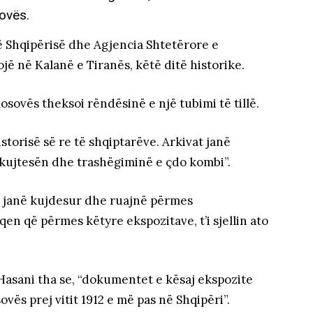
sovës.
ë Shqipërisë dhe Agjencia Shtetërore e
jë në Kalanë e Tiranës, këtë ditë historike.
osovës theksoi rëndësinë e një tubimi të tillë.
torisë së re të shqiptarëve. Arkivat janë
 kujtesën dhe trashëgiminë e çdo kombi”.
a janë kujdesur dhe ruajnë përmes
n që përmes këtyre ekspozitave, t’i sjellin ato
Hasani tha se, “dokumentet e kësaj ekspozite
ës prej vitit 1912 e më pas në Shqipëri”.