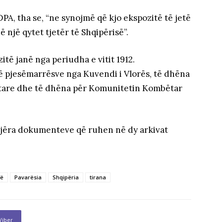
PA, tha se, “ne synojmë që kjo ekspozitë të jetë
ë një qytet tjetër të Shqipërisë”.
itë janë nga periudha e vitit 1912.
 pjesëmarrësve nga Kuvendi i Vlorës, të dhëna
ptare dhe të dhëna për Komunitetin Kombëtar
mijëra dokumenteve që ruhen në dy arkivat
së
Pavarësia
Shqipëria
tirana
Viber