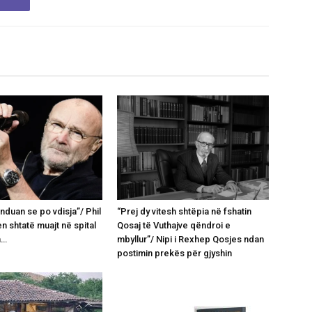
nduan se po vdisja”/ Phil
“Prej dy vitesh shtëpia në fshatin
en shtatë muajt në spital
Qosaj të Vuthajve qëndroi e
n…
mbyllur”/ Nipi i Rexhep Qosjes ndan
postimin prekës për gjyshin