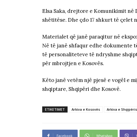
Elsa Saka, drejtore e Komunikimit në D
shëtitëse. Dhe çdo 17 shkurt të çelet n
Materialet që janë paraqitur në ekspoz
Në të janë shfaqur edhe dokumente të
të personaliteteve të ndryshme shqi
për mbrojtjen e Kosovës.
Këto janë vetëm një pjesë e vogël e 
shqiptare, Shqipëri dhe Kosovë.
ETIKETIMET
Arkiva e Kosovës
Arkiva e Shqipëri
Facebook
WhatsApp