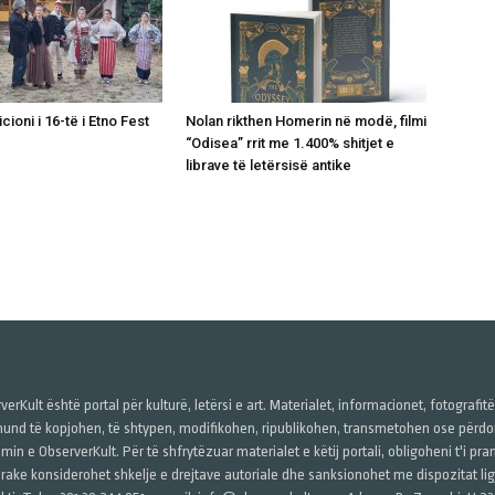
icioni i 16-të i Etno Fest
Nolan rikthen Homerin në modë, filmi
“Odisea” rrit me 1.400% shitjet e
librave të letërsisë antike
verKult është portal për kulturë, letërsi e art. Materialet, informacionet, fotografit
und të kopjohen, të shtypen, modifikohen, ripublikohen, transmetohen ose përdore
imin e ObserverKult. Për të shfrytëzuar materialet e këtij portali, obligoheni t'i pr
rake konsiderohet shkelje e drejtave autoriale dhe sanksionohet me dispozitat ligj