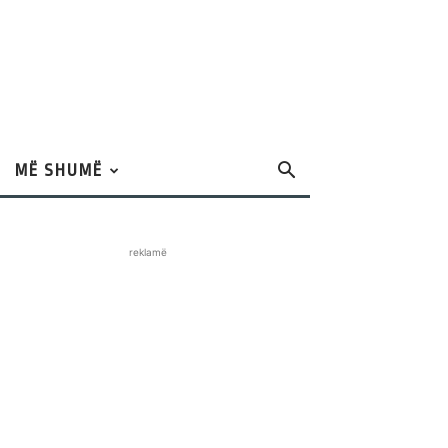
MË SHUMË
reklamë