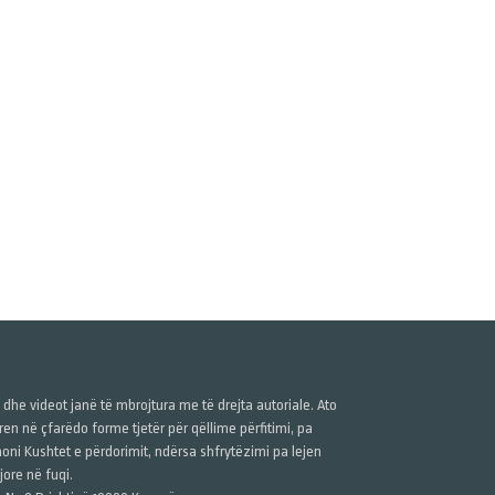
ë dhe videot janë të mbrojtura me të drejta autoriale. Ato
n në çfarëdo forme tjetër për qëllime përfitimi, pa
anoni Kushtet e përdorimit, ndërsa shfrytëzimi pa lejen
ore në fuqi.