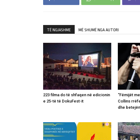
TË NGJASHME
MË SHUMË NGA AUTORI
223 filma do të shfaqen në edicionin
“Fëmijët me
e 25-të të DokuFest-it
Collins rrëf
dhe betejë