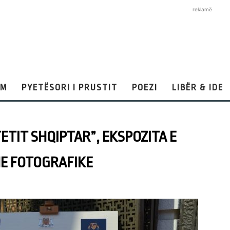
reklamë
AM
PYETËSORI I PRUSTIT
POEZI
LIBËR & IDE
ETIT SHQIPTAR”, EKSPOZITA E
E FOTOGRAFIKE