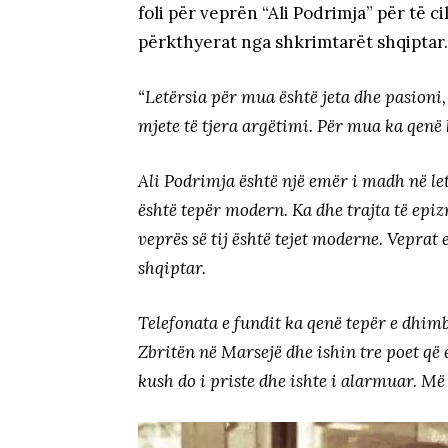
foli për veprën “Ali Podrimja” për të c
përkthyerat nga shkrimtarët shqiptar.
“Letërsia për mua është jeta dhe pasioni
mjete të tjera argëtimi. Për mua ka qenë 
Ali Podrimja është një emër i madh në let
është tepër modern. Ka dhe trajta të epi
veprës së tij është tejet moderne. Veprat
shqiptar.
Telefonata e fundit ka qenë tepër e dhi
Zbritën në Marsejë dhe ishin tre poet që 
kush do i priste dhe ishte i alarmuar. Më