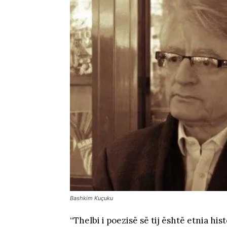
Bashkim Kuçuku
“Thelbi i poezisë së tij është etnia h