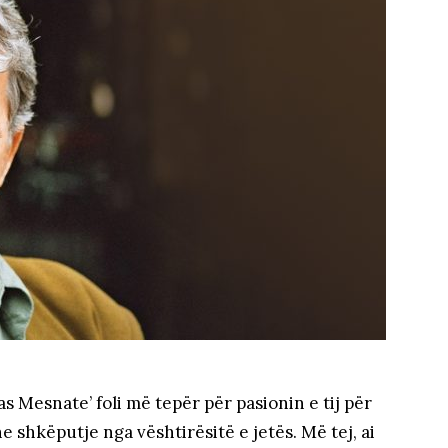
s Mesnate’ foli më tepër për pasionin e tij për
he shkëputje nga vështirësitë e jetës. Më tej, ai