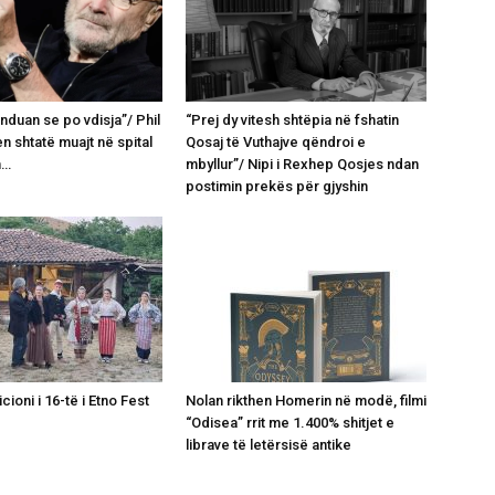
nduan se po vdisja”/ Phil
“Prej dy vitesh shtëpia në fshatin
en shtatë muajt në spital
Qosaj të Vuthajve qëndroi e
n…
mbyllur”/ Nipi i Rexhep Qosjes ndan
postimin prekës për gjyshin
icioni i 16-të i Etno Fest
Nolan rikthen Homerin në modë, filmi
“Odisea” rrit me 1.400% shitjet e
librave të letërsisë antike