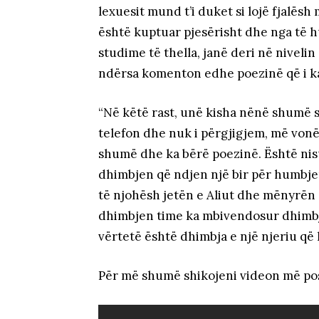
lexuesit mund t’i duket si lojë fjalësh 
është kuptuar pjesërisht dhe nga të h
studime të thella, janë deri në nivelin
ndërsa komenton edhe poezinë që i ka
“Në këtë rast, unë kisha nënë shumë 
telefon dhe nuk i përgjigjem, më vonë
shumë dhe ka bërë poezinë. Është nisu
dhimbjen që ndjen një bir për humbje
të njohësh jetën e Aliut dhe mënyrën
dhimbjen time ka mbivendosur dhimbje
vërtetë është dhimbja e një njeriu q
Për më shumë shikojeni videon më po