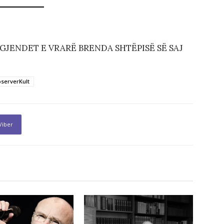
JENDET E VRARË BRENDA SHTËPISË SË SAJ
serverKult
Viber