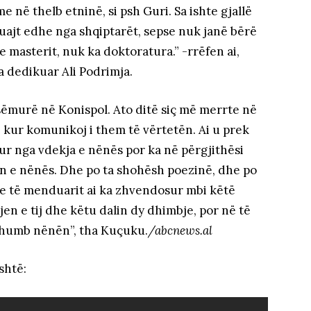
me në thelb etninë, si psh Guri. Sa ishte gjallë
uajt edhe nga shqiptarët, sepse nuk janë bërë
 e masterit, nuk ka doktoratura.” -rrëfen ai,
 dedikuar Ali Podrimja.
sëmurë në Konispol. Ato ditë siç më merrte në
 kur komunikoj i them të vërtetën. Ai u prek
r nga vdekja e nënës por ka në përgjithësi
n e nënës. Dhe po ta shohësh poezinë, dhe po
 e të menduarit ai ka zhvendosur mbi këtë
n e tij dhe këtu dalin dy dhimbje, por në të
ë humb nënën”, tha Kuçuku.
/abcnews.al
shtë: