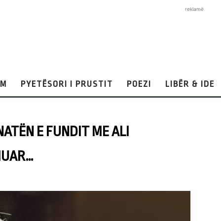
reklamë
AM
PYETËSORI I PRUSTIT
POEZI
LIBËR & IDE
ATËN E FUNDIT ME ALI
RMUAR…