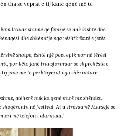
ilën tha se veprat e tij kanë qenë më të
, kam lexuar shumë që fëmijë se nuk kishte dhe
kënaqësi dhe shkëputje nga vështirësitë e jetës.
ërsinë shqipe, është një poet epik por në tërësi
zmit, por këto janë transformuar se shprehësia e
 e tij janë më të përkthyerat nga shkrimtarë
mbshme, atëherë nuk ka qenë mirë me shëndet.
e shoqëronin në festival. Ai u stresua në Marsejë se
 merr në telefon i alarmuar.”