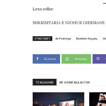
Lexo edhe
:
SHKRIMTARJA E NJOHUR GJERMANE G
ETIKETIMET
Ali Podrimja
Bashkim Kuçuku
Ob
Facebook
WhatsApp
TË NGJASHME
MË SHUMË NGA AUTORI