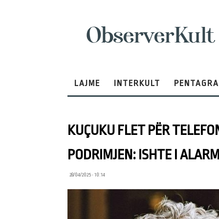
ObserverKult
LAJME
INTERKULT
PENTAGR
KUÇUKU FLET PËR TELEFON
PODRIMJEN: ISHTE I ALA
28/04/2025 • 10:14