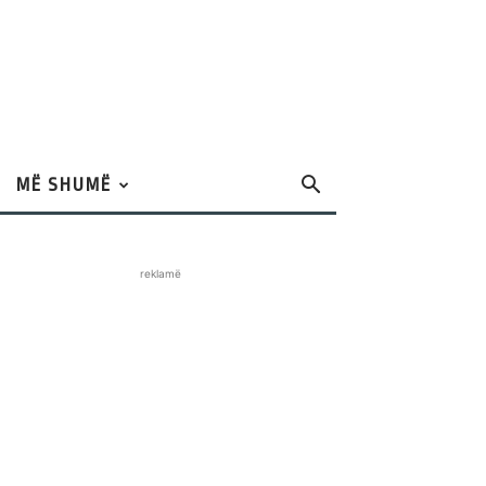
MË SHUMË
reklamë