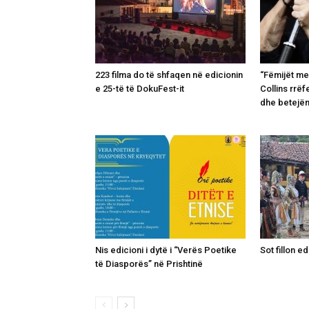
223 filma do të shfaqen në edicionin
“Fëmijët me
e 25-të të DokuFest-it
Collins rrëf
dhe betejë
Nis edicioni i dytë i “Verës Poetike
Sot fillon ed
të Diasporës” në Prishtinë