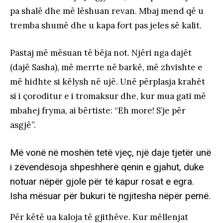
pa shalë dhe më lëshuan revan. Mbaj mend që u
tremba shumë dhe u kapa fort pas jeles së kalit.
Pastaj më mësuan të bëja not. Njëri nga dajët
(dajë Sasha), më merrte në barkë, më zhvishte e
më hidhte si këlysh në ujë. Unë përplasja krahët
si i çoroditur e i tromaksur dhe, kur mua gati më
mbahej fryma, ai bërtiste: “Eh more! S’je për
asgjë”.
Më vonë në moshën tetë vjeç, një daje tjetër unë
i zëvendësoja shpeshherë qenin e gjahut, duke
notuar nëpër gjole për të kapur rosat e egra.
Isha mësuar për bukuri të ngjitesha nëpër pemë.
Për këtë ua kaloja të gjithëve. Kur mëllenjat