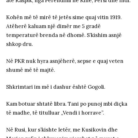
atë Kaspik, nga Perëndimi në Kinë, Persi dhe Indi.
Kohën më të mirë të jetës sime quaj vitin 1919.
Atëherë kaluam një dimër me 5 gradë
temperaturë brenda në dhomë. S’kishim asnjë
shkop dru.
Në PKR nuk hyra asnjëherë, sepse e quaj veten
shumë më të majtë.
Shkrimtari im më i dashur është Gogoli.
Kam botuar shtatë libra. Tani po punoj mbi diçka
të madhe, të titulluar „Vendi i horrave”.
Në Rusi, kur s’kishte letër, me Kusikovin dhe