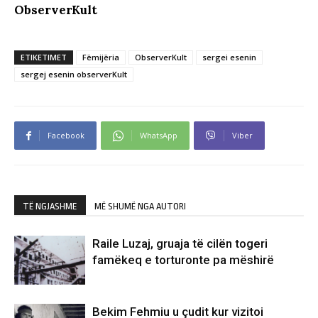
ObserverKult
ETIKETIMET
Fëmijëria
ObserverKult
sergei esenin
sergej esenin observerKult
Facebook
WhatsApp
Viber
TË NGJASHME
MË SHUMË NGA AUTORI
Raile Luzaj, gruaja të cilën togeri
famëkeq e torturonte pa mëshirë
Bekim Fehmiu u çudit kur vizitoi