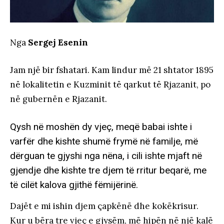
Nga
Sergej Esenin
Jam një bir fshatari. Kam lindur më 21 shtator 1895
në lokalitetin e Kuzminit të qarkut të Rjazanit, po
në gubernën e Rjazanit.
Qysh në moshën dy vjeç, meqë babai ishte i
varfër dhe kishte shumë frymë në familje, më
dërguan te gjyshi nga nëna, i cili ishte mjaft në
gjendje dhe kishte tre djem të rritur beqarë, me
të cilët kalova gjithë fëmijërinë.
Dajët e mi ishin djem çapkënë dhe kokëkrisur.
Kur u bëra tre vjeç e gjysëm, më hipën në një kalë