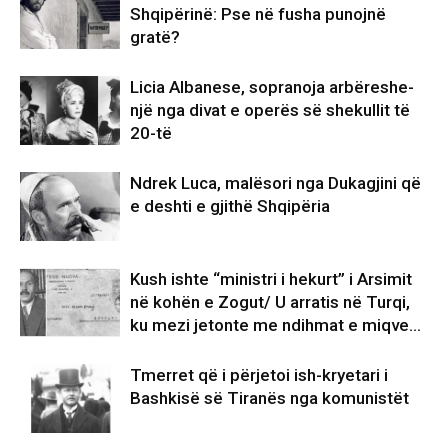
Shqipërinë: Pse në fusha punojnë
gratë?
Licia Albanese, sopranoja arbëreshe-
një nga divat e operës së shekullit të
20-të
Ndrek Luca, malësori nga Dukagjini që
e deshti e gjithë Shqipëria
Kush ishte “ministri i hekurt” i Arsimit
në kohën e Zogut/ U arratis në Turqi,
ku mezi jetonte me ndihmat e miqve…
Tmerret që i përjetoi ish-kryetari i
Bashkisë së Tiranës nga komunistët