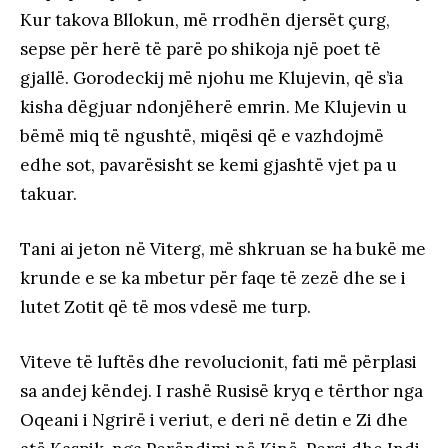
Kur takova Bllokun, më rrodhën djersët çurg,
sepse për herë të parë po shikoja një poet të
gjallë. Gorodeckij më njohu me Klujevin, që s’ia
kisha dëgjuar ndonjëherë emrin. Me Klujevin u
bëmë miq të ngushtë, miqësi që e vazhdojmë
edhe sot, pavarësisht se kemi gjashtë vjet pa u
takuar.
Tani ai jeton në Viterg, më shkruan se ha bukë me
krunde e se ka mbetur për faqe të zezë dhe se i
lutet Zotit që të mos vdesë me turp.
Viteve të luftës dhe revolucionit, fati më përplasi
sa andej këndej. I rashë Rusisë kryq e tërthor nga
Oqeani i Ngrirë i veriut, e deri në detin e Zi dhe