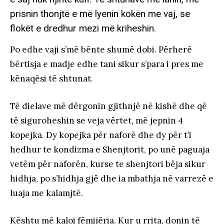
prisnin thonjtë e më lyenin kokën me vaj, se
flokët e dredhur mezi më kriheshin.
Po edhe vaji s’më bënte shumë dobi. Përherë
bërtisja e madje edhe tani sikur s’para i pres me
kënaqësi të shtunat.
Të dielave më dërgonin gjithnjë në kishë dhe që
të siguroheshin se veja vërtet, më jepnin 4
kopejka. Dy kopejka për naforë dhe dy për t’i
hedhur te kondizma e Shenjtorit, po unë paguaja
vetëm për naforën, kurse te shenjtori bëja sikur
hidhja, po s’hidhja gjë dhe ia mbathja në varrezë e
luaja me kalamjtë.
Kështu më kaloi fëmijëria. Kur u rrita, donin të