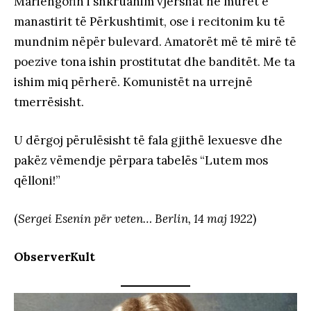
Mariengofin i shkruanim vjershat në muret e
manastirit të Përkushtimit, ose i recitonim ku të
mundnim nëpër bulevard. Amatorët më të mirë të
poezive tona ishin prostitutat dhe banditët. Me ta
ishim miq përherë. Komunistët na urrejnë
tmerrësisht.
U dërgoj përulësisht të fala gjithë lexuesve dhe
pakëz vëmendje përpara tabelës “Lutem mos
qëlloni!”
(
Sergei Esenin për veten… Berlin, 14 maj 1922
)
ObserverKult