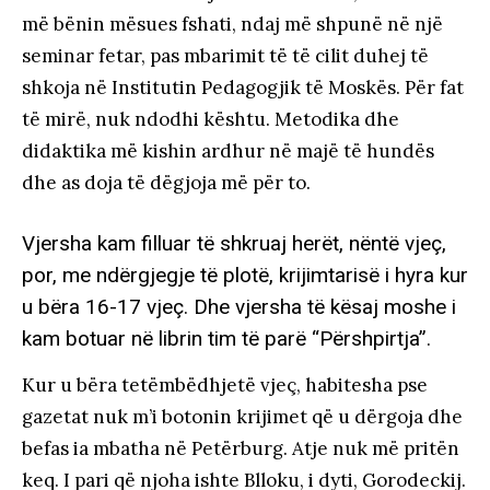
më bënin mësues fshati, ndaj më shpunë në një
seminar fetar, pas mbarimit të të cilit duhej të
shkoja në Institutin Pedagogjik të Moskës. Për fat
të mirë, nuk ndodhi kështu. Metodika dhe
didaktika më kishin ardhur në majë të hundës
dhe as doja të dëgjoja më për to.
Vjersha kam filluar të shkruaj herët, nëntë vjeç,
por, me ndërgjegje të plotë, krijimtarisë i hyra kur
u bëra 16-17 vjeç. Dhe vjersha të kësaj moshe i
kam botuar në librin tim të parë “Përshpirtja”.
Kur u bëra tetëmbëdhjetë vjeç, habitesha pse
gazetat nuk m’i botonin krijimet që u dërgoja dhe
befas ia mbatha në Petërburg. Atje nuk më pritën
keq. I pari që njoha ishte Blloku, i dyti, Gorodeckij.