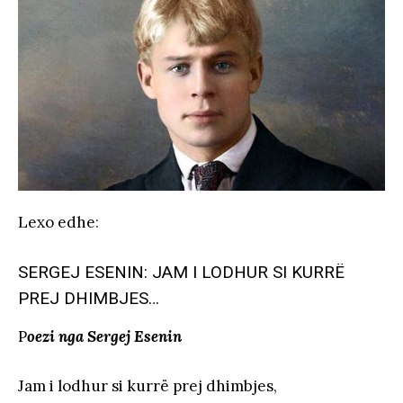
Lexo edhe
:
SERGEJ ESENIN: JAM I LODHUR SI KURRË
PREJ DHIMBJES…
P
oezi nga Sergej Esenin
Jam i lodhur si kurrë prej dhimbjes,