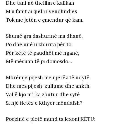
Dhe tani në thellim e kallkan
M’u fanit ai qielli i vendlindjes
Tok me jetën e çmendur që kam.
Shumë gra dashurinë ma dhanë,
Po dhe unë u zhurita për to.
Për këtë të paudhët më nganë,
Më mësuan të pi domosdo…
Mbrëmje pijesh me njerëz të ndytë
Dhe mes pijesh-zullume dhe ankth!
Vallë kjo m’i ka zbutur dhe sytë
Si një fletëz e kthyer mëndafsh?
Poezinë e plotë mund ta lexoni
KËTU: