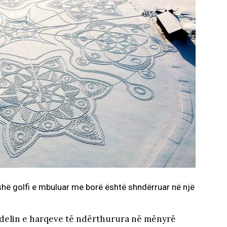
fushë golfi e mbuluar me borë është shndërruar në një
modelin e harqeve të ndërthurura në mënyrë