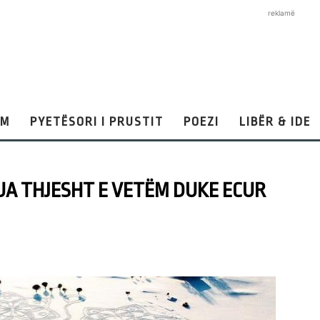
reklamë
AM
PYETËSORI I PRUSTIT
POEZI
LIBËR & IDE
JUA THJESHT E VETËM DUKE ECUR