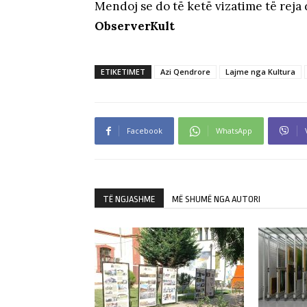
Mendoj se do të ketë vizatime të reja 
ObserverKult
ETIKETIMET
Azi Qendrore
Lajme nga Kultura
Facebook
WhatsApp
TË NGJASHME
MË SHUMË NGA AUTORI