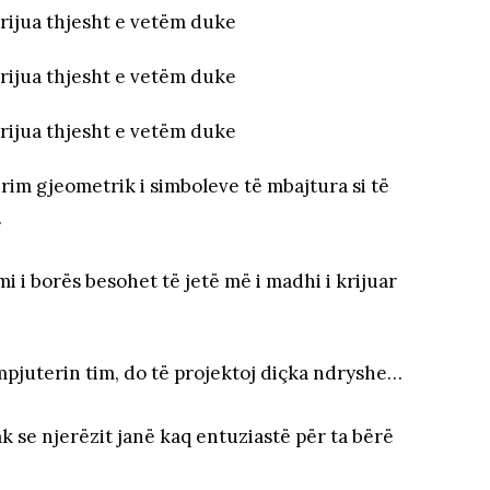
rim gjeometrik i simboleve të mbajtura si të
.
i i borës besohet të jetë më i madhi i krijuar
juterin tim, do të projektoj diçka ndryshe…
k se njerëzit janë kaq entuziastë për ta bërë