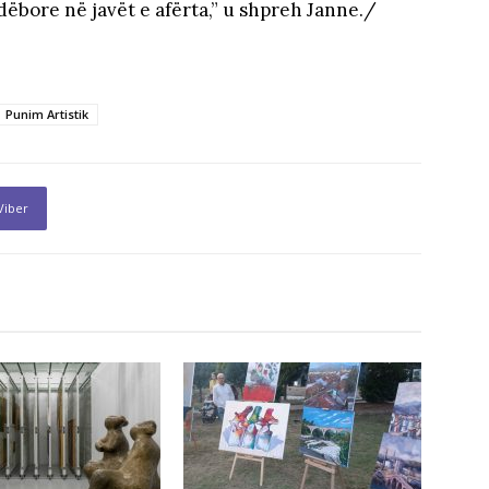
dëbore në javët e afërta,” u shpreh Janne./
Punim Artistik
Viber