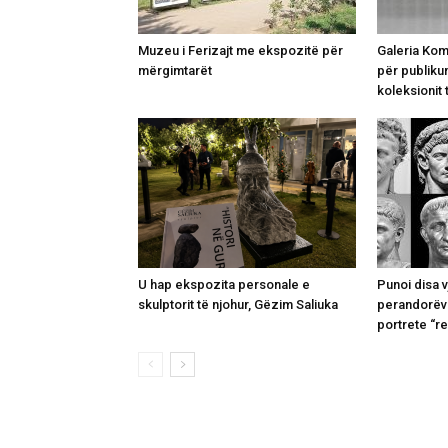
Muzeu i Ferizajt me ekspozitë për
Galeria Ko
mërgimtarët
për publikun
koleksionit 
U hap ekspozita personale e
Punoi disa v
skulptorit të njohur, Gëzim Saliuka
perandorëve
portrete “rea