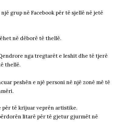
një grup në Facebook për të sjellë në jetë
ëhet në dëborë të thellë.
endrore nga tregtarët e leshit dhe të tjerë
ë thellë.
ncuar peshën e një personi në një zonë më të
hmëri.
 për të krijuar veprën artistike.
ërdorën litarë për të gjetur gjurmët në