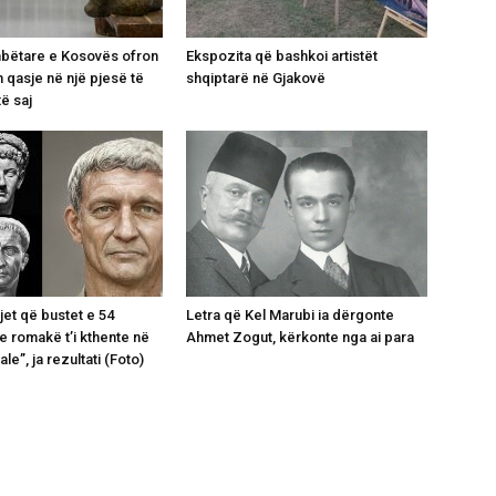
mbëtare e Kosovës ofron
Ekspozita që bashkoi artistët
 qasje në një pjesë të
shqiptarë në Gjakovë
të saj
jet që bustet e 54
Letra që Kel Marubi ia dërgonte
 romakë t’i kthente në
Ahmet Zogut, kërkonte nga ai para
le”, ja rezultati (Foto)