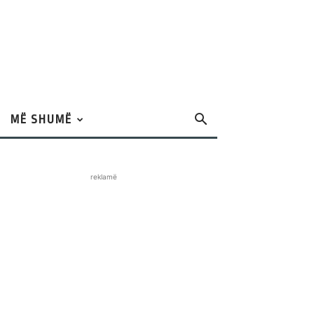
MË SHUMË
reklamë