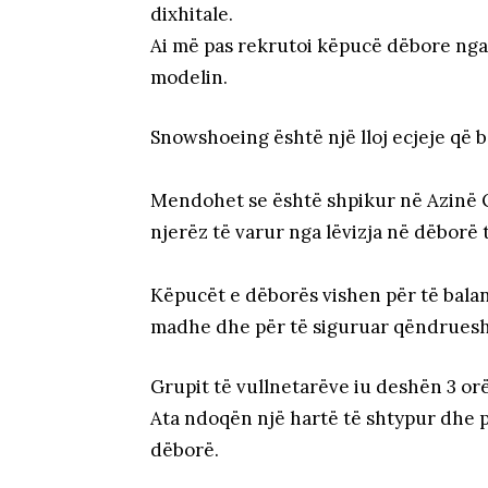
dixhitale.
Ai më pas rekrutoi këpucë dëbore nga 
modelin.
Snowshoeing është një lloj ecjeje që b
Mendohet se është shpikur në Azinë Q
njerëz të varur nga lëvizja në dëborë t
Këpucët e dëborës vishen për të bala
madhe dhe për të siguruar qëndrues
Grupit të vullnetarëve iu deshën 3 orë
Ata ndoqën një hartë të shtypur dhe p
dëborë.