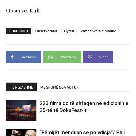
ObserverKult
ETIKETIMET
ObserverKult
Qyteti
Zimbabveja e Madhe
Facebook
WhatsApp
Viber
TË NGJASHME
MË SHUMË NGA AUTORI
223 filma do të shfaqen në edicionin e
25-të të DokuFest-it
“Fëmijët menduan se po vdisja”/ Phil