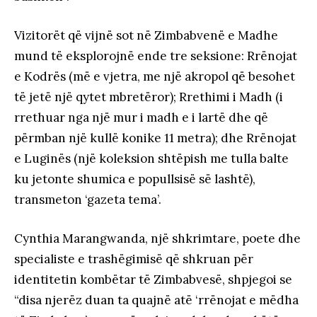
Vizitorët që vijnë sot në Zimbabvenë e Madhe
mund të eksplorojnë ende tre seksione: Rrënojat
e Kodrës (më e vjetra, me një akropol që besohet
të jetë një qytet mbretëror); Rrethimi i Madh (i
rrethuar nga një mur i madh e i lartë dhe që
përmban një kullë konike 11 metra); dhe Rrënojat
e Luginës (një koleksion shtëpish me tulla balte
ku jetonte shumica e popullsisë së lashtë),
transmeton ‘gazeta tema’.
Cynthia Marangwanda, një shkrimtare, poete dhe
specialiste e trashëgimisë që shkruan për
identitetin kombëtar të Zimbabvesë, shpjegoi se
“disa njerëz duan ta quajnë atë ‘rrënojat e mëdha