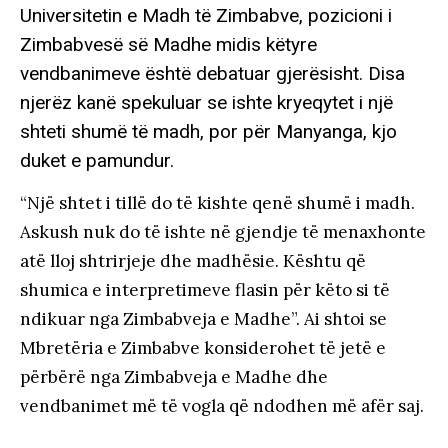
Universitetin e Madh të Zimbabve, pozicioni i
Zimbabvesë së Madhe midis këtyre
vendbanimeve është debatuar gjerësisht. Disa
njerëz kanë spekuluar se ishte kryeqytet i një
shteti shumë të madh, por për Manyanga, kjo
duket e pamundur.
“Një shtet i tillë do të kishte qenë shumë i madh.
Askush nuk do të ishte në gjendje të menaxhonte
atë lloj shtrirjeje dhe madhësie. Kështu që
shumica e interpretimeve flasin për këto si të
ndikuar nga Zimbabveja e Madhe”. Ai shtoi se
Mbretëria e Zimbabve konsiderohet të jetë e
përbërë nga Zimbabveja e Madhe dhe
vendbanimet më të vogla që ndodhen më afër saj.