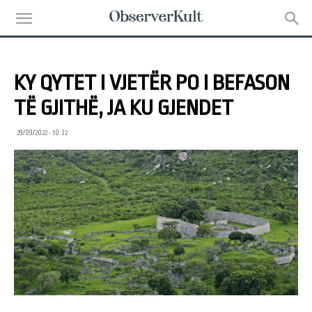
KY QYTET I VJETËR PO I BEFASON
TË GJITHË, JA KU GJENDET
29/09/2022 • 10:32