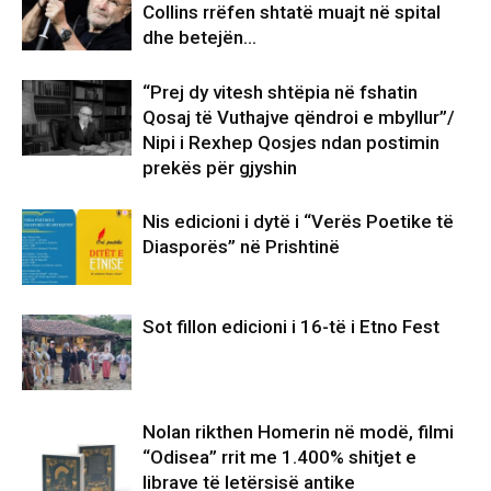
Collins rrëfen shtatë muajt në spital
dhe betejën…
“Prej dy vitesh shtëpia në fshatin
Qosaj të Vuthajve qëndroi e mbyllur”/
Nipi i Rexhep Qosjes ndan postimin
prekës për gjyshin
Nis edicioni i dytë i “Verës Poetike të
Diasporës” në Prishtinë
Sot fillon edicioni i 16-të i Etno Fest
Nolan rikthen Homerin në modë, filmi
“Odisea” rrit me 1.400% shitjet e
librave të letërsisë antike