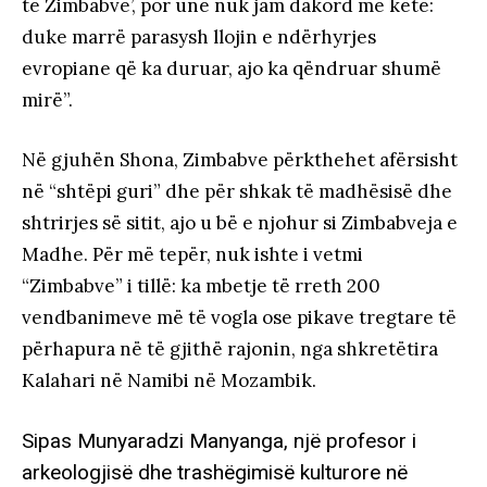
të Zimbabve’, por unë nuk jam dakord me këtë:
duke marrë parasysh llojin e ndërhyrjes
evropiane që ka duruar, ajo ka qëndruar shumë
mirë”.
Në gjuhën Shona, Zimbabve përkthehet afërsisht
në “shtëpi guri” dhe për shkak të madhësisë dhe
shtrirjes së sitit, ajo u bë e njohur si Zimbabveja e
Madhe. Për më tepër, nuk ishte i vetmi
“Zimbabve” i tillë: ka mbetje të rreth 200
vendbanimeve më të vogla ose pikave tregtare të
përhapura në të gjithë rajonin, nga shkretëtira
Kalahari në Namibi në Mozambik.
Sipas Munyaradzi Manyanga, një profesor i
arkeologjisë dhe trashëgimisë kulturore në