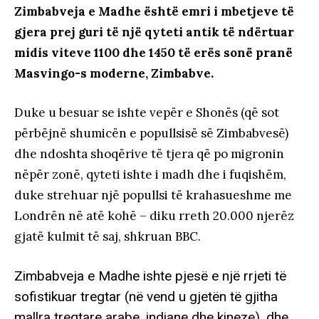
Zimbabveja e Madhe është emri i mbetjeve të
gjera prej guri të një qyteti antik të ndërtuar
midis viteve 1100 dhe 1450 të erës sonë pranë
Masvingo-s moderne, Zimbabve.
Duke u besuar se ishte vepër e Shonës (që sot
përbëjnë shumicën e popullsisë së Zimbabvesë)
dhe ndoshta shoqërive të tjera që po migronin
nëpër zonë, qyteti ishte i madh dhe i fuqishëm,
duke strehuar një popullsi të krahasueshme me
Londrën në atë kohë – diku rreth 20.000 njerëz
gjatë kulmit të saj, shkruan BBC.
Zimbabveja e Madhe ishte pjesë e një rrjeti të
sofistikuar tregtar (në vend u gjetën të gjitha
mallra tregtare arabe, indiane dhe kineze), dhe