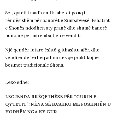
Sot, qyteti i madh antik mbetet po aq i
rëndësishëm për banorët e Zimbabvesë. Fshatrat
e Shonës ndodhen aty pranë dhe shumë banorë
punojnë për mirëmbajtjen e vendit.
Një qendër fetare është gjithashtu afër, dhe
vendi ende tërheq adhurues që praktikojnë
besimet tradicionale Shona.
Lexo edhe:
LEGJENDA RRËQETHËSE PËR “GURIN E
QYTETIT”: NËNA SË BASHKU ME FOSHNJËN U
HODHËN NGA KY GUR