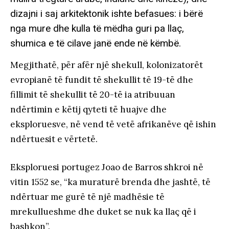
dizajni i saj arkitektonik ishte befasues: i bërë
nga mure dhe kulla të mëdha guri pa llaç,
shumica e të cilave janë ende në këmbë.
Megjithatë, për afër një shekull, kolonizatorët
evropianë të fundit të shekullit të 19-të dhe
fillimit të shekullit të 20-të ia atribuuan
ndërtimin e këtij qyteti të huajve dhe
eksploruesve, në vend të vetë afrikanëve që ishin
ndërtuesit e vërtetë.
Eksploruesi portugez Joao de Barros shkroi në
vitin 1552 se, “ka muraturë brenda dhe jashtë, të
ndërtuar me gurë të një madhësie të
mrekullueshme dhe duket se nuk ka llaç që i
bashkon”.