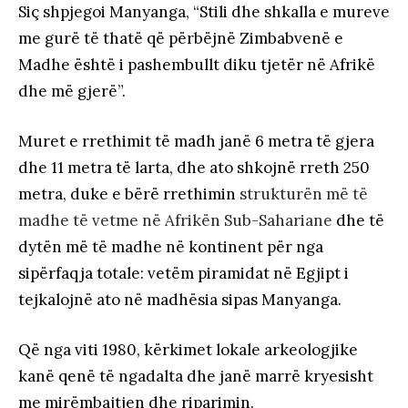
Siç shpjegoi Manyanga, “Stili dhe shkalla e mureve
me gurë të thatë që përbëjnë Zimbabvenë e
Madhe është i pashembullt diku tjetër në Afrikë
dhe më gjerë”.
Muret e rrethimit të madh janë 6 metra të gjera
dhe 11 metra të larta, dhe ato shkojnë rreth 250
metra, duke e bërë rrethimin
strukturën më të
madhe të vetme në Afrikën Sub-Sahariane
dhe të
dytën më të madhe në kontinent për nga
sipërfaqja totale: vetëm piramidat në Egjipt i
tejkalojnë ato në madhësia sipas Manyanga.
Që nga viti 1980, kërkimet lokale arkeologjike
kanë qenë të ngadalta dhe janë marrë kryesisht
me mirëmbajtjen dhe riparimin.