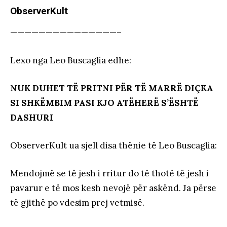
ObserverKult
———————————————–
Lexo nga Leo Buscaglia edhe:
NUK DUHET TË PRITNI PËR TË MARRË DIÇKA
SI SHKËMBIM PASI KJO ATËHERË S’ËSHTË
DASHURI
ObserverKult ua sjell disa thënie të Leo Buscaglia:
Mendojmë se të jesh i rritur do të thotë të jesh i
pavarur e të mos kesh nevojë për askënd. Ja përse
të gjithë po vdesim prej vetmisë.