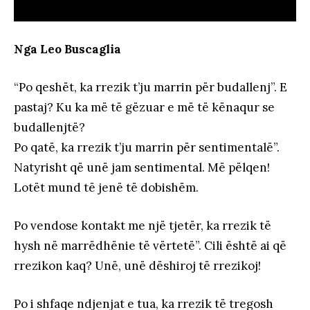
Nga Leo Buscaglia
“Po qeshët, ka rrezik t’ju marrin për budallenj”. E
pastaj? Ku ka më të gëzuar e më të kënaqur se
budallenjtë?
Po qatë, ka rrezik t’ju marrin për sentimentalë”.
Natyrisht që unë jam sentimental. Më pëlqen!
Lotët mund të jenë të dobishëm.
Po vendose kontakt me një tjetër, ka rrezik të
hysh në marrëdhënie të vërtetë”. Cili është ai që
rrezikon kaq? Unë, unë dëshiroj të rrezikoj!
Po i shfaqe ndjenjat e tua, ka rrezik të tregosh