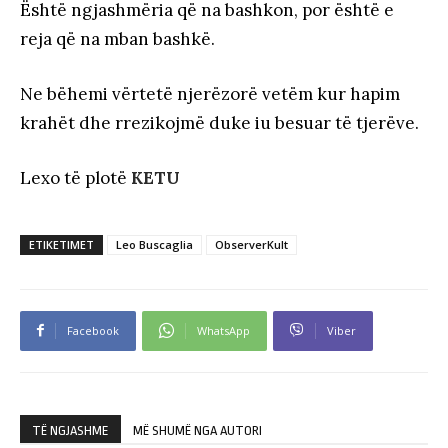
Është ngjashmëria që na bashkon, por është e
reja që na mban bashkë.
Ne bëhemi vërtetë njerëzorë vetëm kur hapim
krahët dhe rrezikojmë duke iu besuar të tjerëve.
Lexo të plotë
KETU
ETIKETIMET
Leo Buscaglia
ObserverKult
Facebook
WhatsApp
Viber
TË NGJASHME
MË SHUMË NGA AUTORI