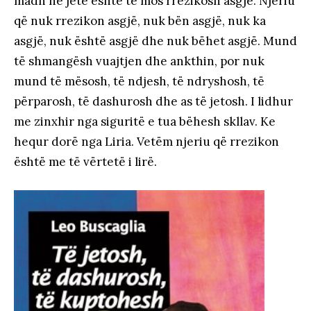
madh në jetë është të mos rrezikosh asgjë. Njeriu
që nuk rrezikon asgjë, nuk bën asgjë, nuk ka
asgjë, nuk është asgjë dhe nuk bëhet asgjë. Mund
të shmangësh vuajtjen dhe ankthin, por nuk
mund të mësosh, të ndjesh, të ndryshosh, të
përparosh, të dashurosh dhe as të jetosh. I lidhur
me zinxhir nga siguritë e tua bëhesh skllav. Ke
hequr dorë nga Liria. Vetëm njeriu që rrezikon
është me të vërtetë i lirë.