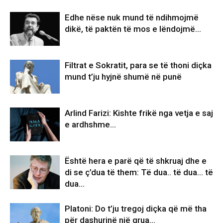
Edhe nëse nuk mund të ndihmojmë
dikë, të paktën të mos e lëndojmë…
Filtrat e Sokratit, para se të thoni diçka
mund t’ju hyjnë shumë në punë
Arlind Farizi: Kishte frikë nga vetja e saj
e ardhshme…
Është hera e parë që të shkruaj dhe e
di se ç’dua të them: Të dua.. të dua… të
dua…
Platoni: Do t’ju tregoj diçka që më tha
për dashurinë një grua…