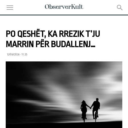
PO QESHËT, KA RREZIK T’JU
MARRIN PËR BUDALLENJ…
12/06/2026 • 11:25