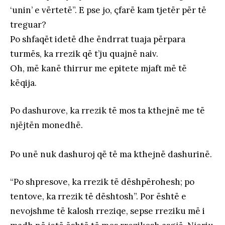
‘unin’ e vërtetë”. E pse jo, çfarë kam tjetër për të
treguar?
Po shfaqët idetë dhe ëndrrat tuaja përpara
turmës, ka rrezik që t’ju quajnë naiv.
Oh, më kanë thirrur me epitete mjaft më të
këqija.
Po dashurove, ka rrezik të mos ta kthejnë me të
njëjtën monedhë.
Po unë nuk dashuroj që të ma kthejnë dashurinë.
“Po shpresove, ka rrezik të dëshpërohesh; po
tentove, ka rrezik të dështosh”. Por është e
nevojshme të kalosh rreziqe, sepse rreziku më i