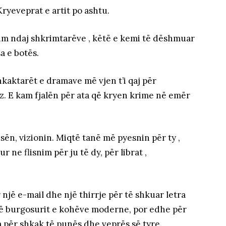
ryeveprat e artit po ashtu.
im ndaj shkrimtarëve , këtë e kemi të dëshmuar
a e botës.
hkaktarët e dramave më vjen t’i qaj për
. E kam fjalën për ata që kryen krime në emër
sën, vizionin. Miqtë tanë më pyesnin për ty ,
 ne flisnim për ju të dy, për librat ,
një e-mail dhe një thirrje për të shkuar letra
 të burgosurit e kohëve moderne, por edhe për
a për shkak të punës dhe veprës së tyre.