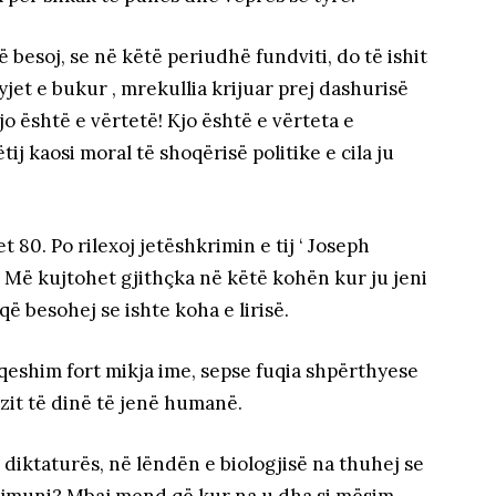
 besoj, se në këtë periudhë fundviti, do të ishit
( yjet e bukur , mrekullia krijuar prej dashurisë
jo është e vërtetë! Kjo është e vërteta e
tij kaosi moral të shoqërisë politike e cila ju
 80. Po rilexoj jetëshkrimin e tij ‘ Joseph
 Më kujtohet gjithçka në këtë kohën kur ju jeni
 besohej se ishte koha e lirisë.
ë qeshim fort mikja ime, sepse fuqia shpërthyese
zit të dinë të jenë humanë.
diktaturës, në lëndën e biologjisë na thuhej se