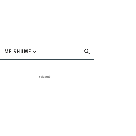
MË SHUMË
reklamë