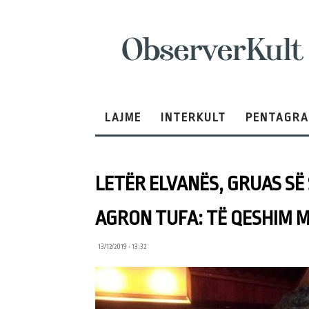
ObserverKult
LAJME
INTERKULT
PENTAGR
LETËR ELVANËS, GRUAS SË
AGRON TUFA: TË QESHIM M
13/12/2019 • 13:32