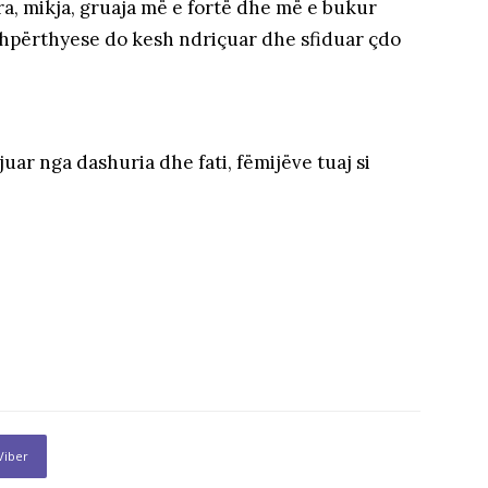
ra, mikja, gruaja më e fortë dhe më e bukur
hpërthyese do kesh ndriçuar dhe sfiduar çdo
ar nga dashuria dhe fati, fëmijëve tuaj si
Viber