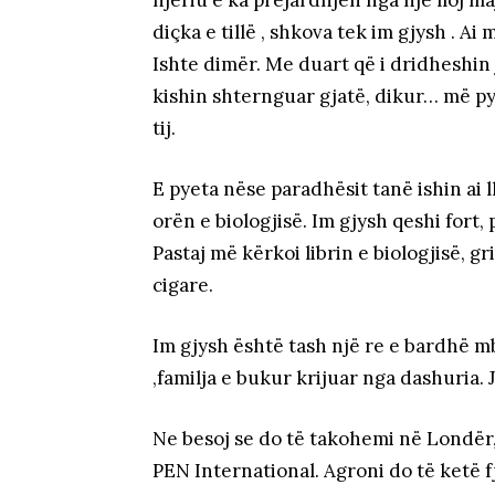
njeriu e ka prejardhjen nga një lloj 
diçka e tillë , shkova tek im gjysh . A
Ishte dimër. Me duart që i dridheshin 
kishin shternguar gjatë, dikur… më py
tij.
E pyeta nëse paradhësit tanë ishin ai 
orën e biologjisë. Im gjysh qeshi fort
Pastaj më kërkoi librin e biologjisë, gr
cigare.
Im gjysh është tash një re e bardhë m
,familja e bukur krijuar nga dashuria. J
Ne besoj se do të takohemi në Londër, 
PEN International. Agroni do të ketë fj