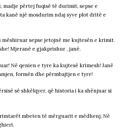
 madje përtej fuqisë të durimit, sepse e
ta kanë një mosdurim ndaj syve plot dritë e
 t’u mëshiruar sepse jetojnë me kujtesën e krimit.
he! Mjeranë e gjakprishur , janë.
ëzuar! Në qenien e tyre ka kujtesë krimesh! Janë
pamjen, formën dhe përmbajtjen e tyre!
ërsisë së shkëlqyer, që historia i ka shënjuar si
krimtarët mbeten të mërguarit e mëdhenj. Në
ghieri.