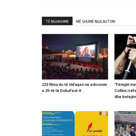
TË NGJASHME
MË SHUMË NGA AUTORI
223 filma do të shfaqen në edicionin
“Fëmijët me
e 25-të të DokuFest-it
Collins rrëf
dhe betejë