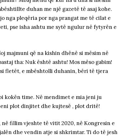
majmuni? Mbaj mend që kur na u dha si mësim
i mbështillte duhan me një gazetë të asaj kohe.
jo nga pleqëria por nga prangat me të cilat e
eti, pse isha ashtu me sytë ngulur në fytyrën e
lloj majmuni që na kishin dhënë si mësim në
, pastaj tha: Nuk është ashtu! Mos mëso gabim!
isi fletët, e mbështolli duhanin, bëri të tjera
bi kokën time. Në mendimet e mia jeni ju
eni plot dinjitet dhe kujtesë , plot dritë!
në fillim vjeshte të vitit 2020, në Kongresin e
alën dhe vendin atje si shkrimtar. Ti do të jesh