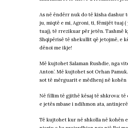
As në ëndërr nuk do të kisha dashur të
ju, miqtë e mi, Agroni, ti, fëmijët tuaj 
tuaj), të rrezikuar për jetën. Tashmë k
Shqipërisë të shekullit që jetojmë, e kë
dënoi me ikje!
Më kujtohet Salaman Rushdie, nga vitet
Anton’. Më kujtohet sot Orhan Pamuk.
sot të mërguarit e mëdhenj në kohën që
Në fillim të gjithë kësaj të shkrova: t
e jetës mbase i ndihmon ata, antinjerë
Të kujtohet kur në shkolla në kohën e 