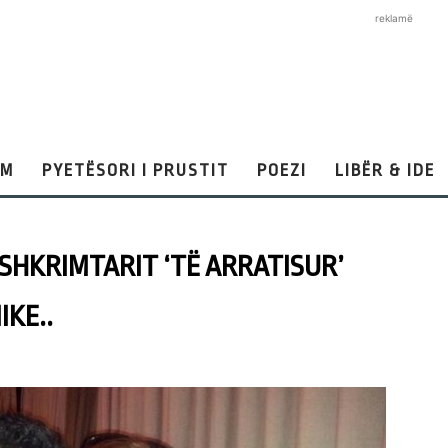
reklamë
AM
PYETËSORI I PRUSTIT
POEZI
LIBËR & IDE
 SHKRIMTARIT ‘TË ARRATISUR’
IKE..