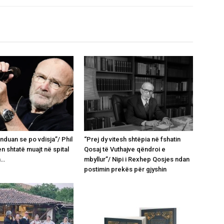
nduan se po vdisja”/ Phil
“Prej dy vitesh shtëpia në fshatin
en shtatë muajt në spital
Qosaj të Vuthajve qëndroi e
n…
mbyllur”/ Nipi i Rexhep Qosjes ndan
postimin prekës për gjyshin