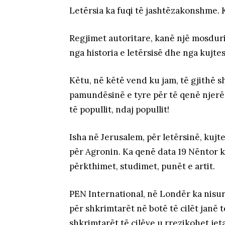
Letërsia ka fuqi të jashtëzakonshme. K
Regjimet autoritare, kanë një mosdur
nga historia e letërsisë dhe nga kujtes
Këtu, në këtë vend ku jam, të gjithë s
pamundësinë e tyre për të qenë njerëz
të popullit, ndaj popullit!
Isha në Jerusalem, për letërsinë, kujte
për Agronin. Ka qenë data 19 Nëntor kur
përkthimet, studimet, punët e artit.
PEN International, në Londër ka nisur 
për shkrimtarët në botë të cilët janë
shkrimtarët të cilëve u rrezikohet jet