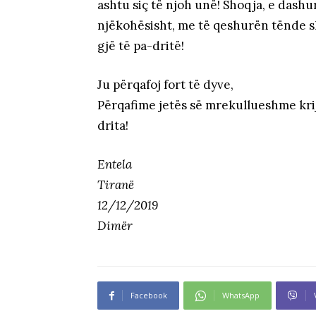
ashtu siç të njoh unë! Shoqja, e dashu
njëkohësisht, me të qeshurën tënde s
gjë të pa-dritë!
Ju përqafoj fort të dyve,
Përqafime jetës së mrekullueshme kriju
drita!
Entela
Tiranë
12/12/2019
Dimër
Facebook
WhatsApp