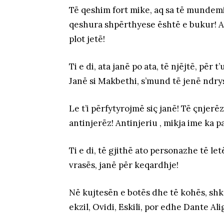
Të qeshim fort mike, aq sa të mundemi,
qeshura shpërthyese është e bukur! A
plot jetë!
Ti e di, ata janë po ata, të njëjtë, për
Janë si Makbethi, s’mund të jenë ndrys
Le t’i përfytyrojmë siç janë! Të çnjer
antinjerëz! Antinjeriu , mikja ime ka 
Ti e di, të gjithë ato personazhe të let
vrasës, janë për keqardhje!
Në kujtesën e botës dhe të kohës, sh
ekzil, Ovidi, Eskili, por edhe Dante Ali