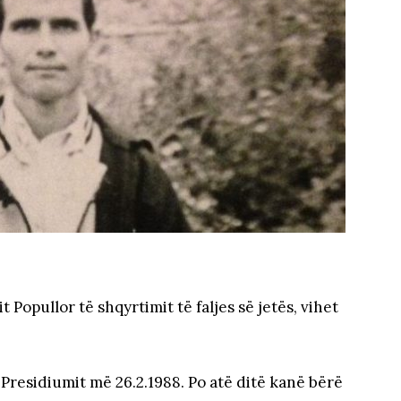
Popullor të shqyrtimit të faljes së jetës, vihet
t Presidiumit më 26.2.1988. Po atë ditë kanë bërë