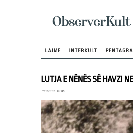
ObserverKult
LAJME
INTERKULT
PENTAGR
LUTJA E NËNËS SË HAVZI N
17/07/2026 • 09:05