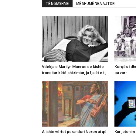
TË NGJASHME
MË SHUMË NGA AUTORI
Vdekja e Marilyn Monroes e kishte
Korçës i dhu
tronditur këtë shkrimtar, ja fjalët e tij
pa varr…
A ishte vërtet perandori Neron ai që
Kur jetonim 