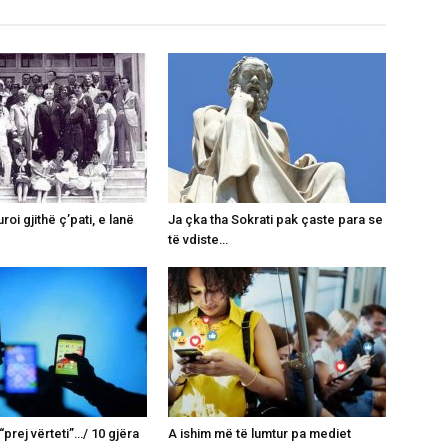
roi gjithë ç’pati, e lanë
Ja çka tha Sokrati pak çaste para se
të vdiste…
“prej vërteti”…/ 10 gjëra
A ishim më të lumtur pa mediet