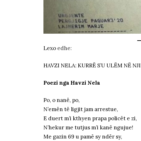
Lexo
edhe:
HAVZI NELA: KURRË S’U ULËM NË NJ
Poezi nga Havzi Nela
Po, o nanë, po,
N’emën të ligjit jam arrestue,
E duert m’i kthyen prapa policët e zi,
N’hekur me tutjus m’i kanë ngujue!
Me gazin 69 u pamë sy ndër sy,