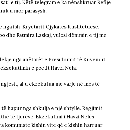
at” e tij. Këtë telegram e ka nënshkruar Refije
m nuk u mor parasysh.
ë nga ish-Kryetari i Gjykatës Kushtetuese,
o dhe Fatmira Laskaj, vulosi dënimin e tij me
dekje nga anëtarët e Presidiumit të Kuvendit
ë ekzekutimin e poetit Havzi Nela.
ngjesit, ai u ekzekutua me varje në mes të
të hapur nga shkulja e një shtylle. Regjimi i
ithë të tjerëve. Ekzekutimi i Havzi Nelës
a komuniste kishin vite që e kishin harruar