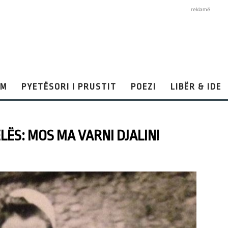
reklamë
AM
PYETËSORI I PRUSTIT
POEZI
LIBËR & IDE
ELËS: MOS MA VARNI DJALIN!