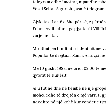
telegram edhe “motrat, nipat dhe mbes
Vesel Seitaj. Sigurisht, asnjë telegra
Gjykata e Lartë e Shqipërisë, e përbër
Fehmi Avdiu dhe nga gjyqtarët Vili Rob
varje në litar.
Miratimi përfundimtar i dënimit me v
Popullor të drejtuar Ramiz Alia, çoi n
Më 10 gusht 1988, në orën 02:00 të më
qytetit të Kukësit.
Ai u fut në dhe në këmbë në një gropë 
mohoi edhe të drejtën e një varri si gj
ndodhte në një kohë kur vendet e tjer