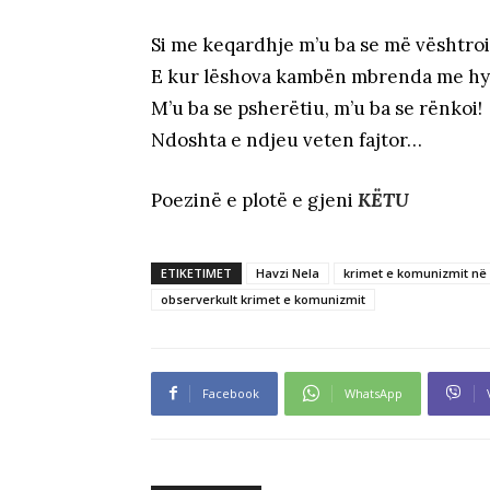
Si me keqardhje m’u ba se më vështroi
E kur lëshova kambën mbrenda me hy
M’u ba se psherëtiu, m’u ba se rënkoi!
Ndoshta e ndjeu veten fajtor…
Poezinë e plotë e gjeni
KËTU
ETIKETIMET
Havzi Nela
krimet e komunizmit në 
observerkult krimet e komunizmit
Facebook
WhatsApp