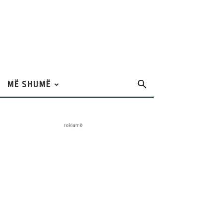
MË SHUMË
reklamë