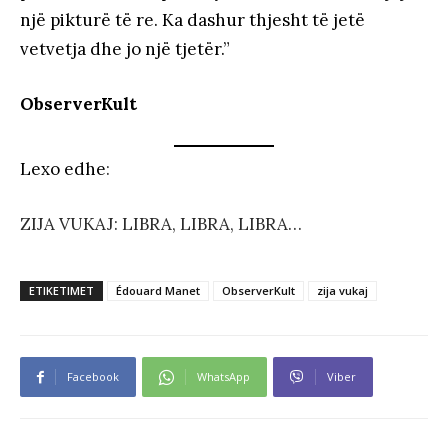
një pikturë të re. Ka dashur thjesht të jetë
vetvetja dhe jo një tjetër.”
ObserverKult
Lexo edhe
:
ZIJA VUKAJ: LIBRA, LIBRA, LIBRA…
ETIKETIMET
Édouard Manet
ObserverKult
zija vukaj
Facebook
WhatsApp
Viber