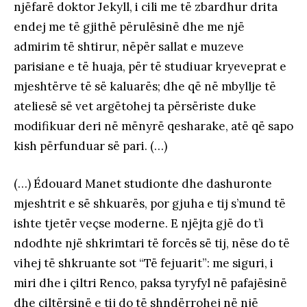
njëfarë doktor Jekyll, i cili me të zbardhur drita
endej me të gjithë përulësinë dhe me një
admirim të shtirur, nëpër sallat e muzeve
parisiane e të huaja, për të studiuar kryeveprat e
mjeshtërve të së kaluarës; dhe që në mbyllje të
ateliesë së vet argëtohej ta përsëriste duke
modifikuar deri në mënyrë qesharake, atë që sapo
kish përfunduar së pari. (…)
(…) Édouard Manet studionte dhe dashuronte
mjeshtrit e së shkuarës, por gjuha e tij s’mund të
ishte tjetër veçse moderne. E njëjta gjë do t’i
ndodhte një shkrimtari të forcës së tij, nëse do të
vihej të shkruante sot “Të fejuarit”: me siguri, i
miri dhe i çiltri Renco, paksa tyryfyl në pafajësinë
dhe çiltërsinë e tij do të shndërrohej në një