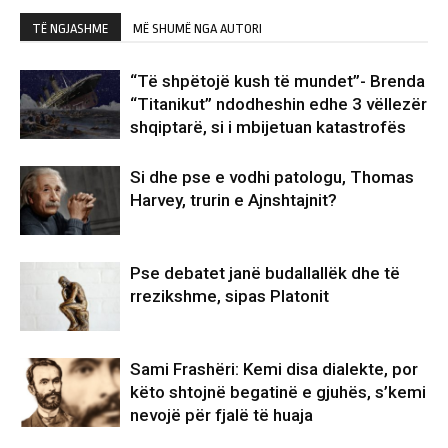
TË NGJASHME
MË SHUMË NGA AUTORI
“Të shpëtojë kush të mundet”- Brenda
“Titanikut” ndodheshin edhe 3 vëllezër
shqiptarë, si i mbijetuan katastrofës
Si dhe pse e vodhi patologu, Thomas
Harvey, trurin e Ajnshtajnit?
Pse debatet janë budallallëk dhe të
rrezikshme, sipas Platonit
Sami Frashëri: Kemi disa dialekte, por
këto shtojnë begatinë e gjuhës, s’kemi
nevojë për fjalë të huaja