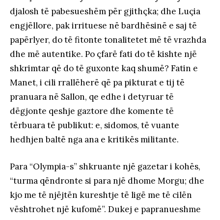
djalosh të pabesueshëm për gjithçka; dhe Luçia
engjëllore, pak irrituese në bardhësinë e saj të
papërlyer, do të fitonte tonalitetet më të vrazhda
dhe më autentike. Po çfarë fati do të kishte një
shkrimtar që do të guxonte kaq shumë? Fatin e
Manet, i cili rrallëherë që pa pikturat e tij të
pranuara në Sallon, qe edhe i detyruar të
dëgjonte qeshje gaztore dhe komente të
tërbuara të publikut: e, sidomos, të vuante
hedhjen baltë nga ana e kritikës militante.
Para “Olympia-s” shkruante një gazetar i kohës,
“turma qëndronte si para një dhome Morgu; dhe
kjo me të njëjtën kureshtje të ligë me të cilën
vështrohet një kufomë”. Dukej e papranueshme