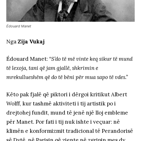
Édouard Manet
Nga
Zija Vukaj
Édouard Manet:
“S’do të më vinte keq sikur të mund
të lexoja, tani që jam gjallë, shkrimin e
mrekullueshëm që do të bëni për mua sapo të vdes.”
Këto pak fjalë që piktori i dërgoi kritikut Albert
Wolff, kur tashmë aktiviteti i tij artistik po i
drejtohej fundit, mund të jenë një lloj embleme
për Manet. Por fati i tij nuk ishte i veçuar: në
klimën e konformizmit tradicional të Perandorisë
së Dytë, në Parisin që ziente në zgripin mes dy