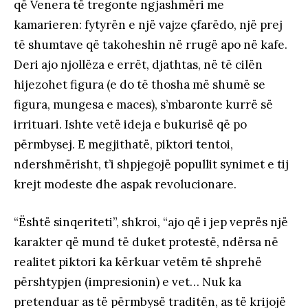
që Venera të tregonte ngjashmëri me
kamarieren: fytyrën e një vajze çfarëdo, një prej
të shumtave që takoheshin në rrugë apo në kafe.
Deri ajo njollëza e errët, djathtas, në të cilën
hijezohet figura (e do të thosha më shumë se
figura, mungesa e maces), s’mbaronte kurrë së
irrituari. Ishte vetë ideja e bukurisë që po
përmbysej. E megjithatë, piktori tentoi,
ndershmërisht, t’i shpjegojë popullit synimet e tij
krejt modeste dhe aspak revolucionare.
“Është sinqeriteti”, shkroi, “ajo që i jep veprës një
karakter që mund të duket protestë, ndërsa në
realitet piktori ka kërkuar vetëm të shprehë
përshtypjen (impresionin) e vet… Nuk ka
pretenduar as të përmbysë traditën, as të krijojë