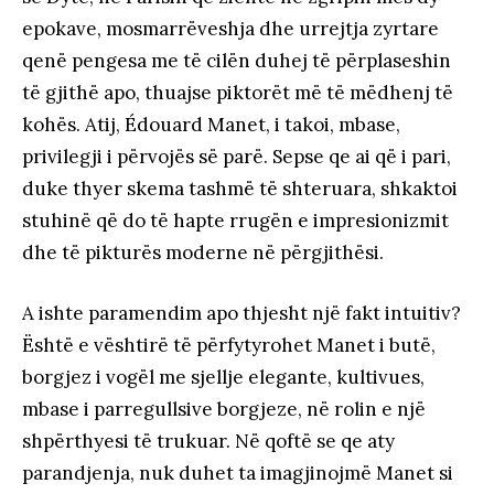
epokave, mosmarrëveshja dhe urrejtja zyrtare
qenë pengesa me të cilën duhej të përplaseshin
të gjithë apo, thuajse piktorët më të mëdhenj të
kohës. Atij, Édouard Manet, i takoi, mbase,
privilegji i përvojës së parë. Sepse qe ai që i pari,
duke thyer skema tashmë të shteruara, shkaktoi
stuhinë që do të hapte rrugën e impresionizmit
dhe të pikturës moderne në përgjithësi.
A ishte paramendim apo thjesht një fakt intuitiv?
Është e vështirë të përfytyrohet Manet i butë,
borgjez i vogël me sjellje elegante, kultivues,
mbase i parregullsive borgjeze, në rolin e një
shpërthyesi të trukuar. Në qoftë se qe aty
parandjenja, nuk duhet ta imagjinojmë Manet si