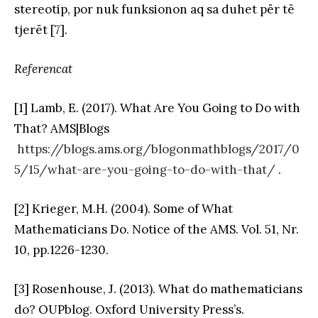
stereotip, por nuk funksionon aq sa duhet për të
tjerët [7].
Referencat
[1] Lamb, E. (2017). What Are You Going to Do with
That? AMS|Blogs
https://blogs.ams.org/blogonmathblogs/2017/0
5/15/what-are-you-going-to-do-with-that/
.
[2] Krieger, M.H. (2004). Some of What
Mathematicians Do. Notice of the AMS. Vol. 51, Nr.
10, pp.1226-1230.
[3] Rosenhouse, J. (2013). What do mathematicians
do? OUPblog. Oxford University Press’s.