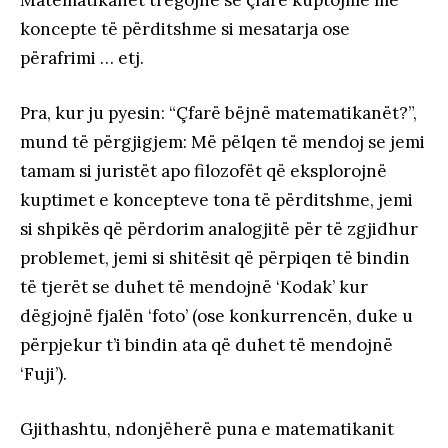
koncepte të përditshme si mesatarja ose
përafrimi … etj.
Pra, kur ju pyesin: “Çfarë bëjnë matematikanët?”,
mund të përgjigjem: Më pëlqen të mendoj se jemi
tamam si juristët apo filozofët që eksplorojnë
kuptimet e koncepteve tona të përditshme, jemi
si shpikës që përdorim analogjitë për të zgjidhur
problemet, jemi si shitësit që përpiqen të bindin
të tjerët se duhet të mendojnë ‘Kodak’ kur
dëgjojnë fjalën ‘foto’ (ose konkurrencën, duke u
përpjekur t’i bindin ata që duhet të mendojnë
‘Fuji’).
Gjithashtu, ndonjëherë puna e matematikanit