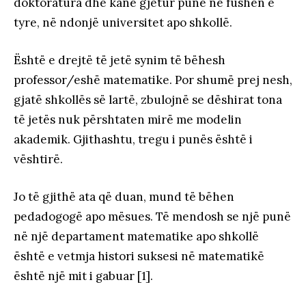
doktoratura dhe kanë gjetur punë në fushën e
tyre, në ndonjë universitet apo shkollë.
Është e drejtë të jetë synim të bëhesh
professor/eshë matematike. Por shumë prej nesh,
gjatë shkollës së lartë, zbulojnë se dëshirat tona
të jetës nuk përshtaten mirë me modelin
akademik. Gjithashtu, tregu i punës është i
vështirë.
Jo të gjithë ata që duan, mund të bëhen
pedadogogë apo mësues. Të mendosh se një punë
në një departament matematike apo shkollë
është e vetmja histori suksesi në matematikë
është një mit i gabuar [1].