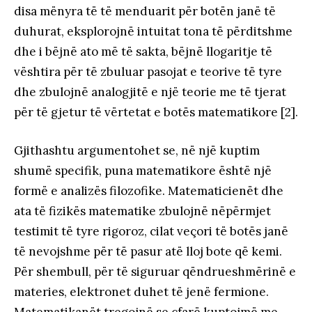
disa mënyra të të menduarit për botën janë të
duhurat, eksplorojnë intuitat tona të përditshme
dhe i bëjnë ato më të sakta, bëjnë llogaritje të
vështira për të zbuluar pasojat e teorive të tyre
dhe zbulojnë analogjitë e një teorie me të tjerat
për të gjetur të vërtetat e botës matematikore [2].
Gjithashtu argumentohet se, në një kuptim
shumë specifik, puna matematikore është një
formë e analizës filozofike. Matematicienët dhe
ata të fizikës matematike zbulojnë nëpërmjet
testimit të tyre rigoroz, cilat veçori të botës janë
të nevojshme për të pasur atë lloj bote që kemi.
Për shembull, për të siguruar qëndrueshmërinë e
materies, elektronet duhet të jenë fermione.
Matematikanët tregojnë se çfarë kuptojmë me