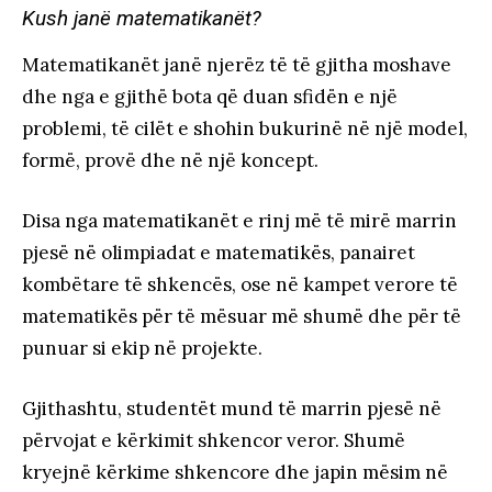
Kush janë matematikanët?
Matematikanët janë njerëz të të gjitha moshave
dhe nga e gjithë bota që duan sfidën e një
problemi, të cilët e shohin bukurinë në një model,
formë, provë dhe në një koncept.
Disa nga matematikanët e rinj më të mirë marrin
pjesë në olimpiadat e matematikës, panairet
kombëtare të shkencës, ose në kampet verore të
matematikës për të mësuar më shumë dhe për të
punuar si ekip në projekte.
Gjithashtu, studentët mund të marrin pjesë në
përvojat e kërkimit shkencor veror. Shumë
kryejnë kërkime shkencore dhe japin mësim në