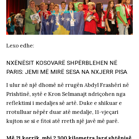
Lexo edhe
:
NXËNËSIT KOSOVARË SHPËRBLEHEN NË
PARIS: JEMI MË MIRË SESA NA NXJERR PISA
I ulur në një dhomë në rrugën Abdyl Frashëri në
Prishtinë, sytë e Kron Selmanajt ndriçohen nga
reflektimi i medaljes së artë. Duke e shikuar e
rrotulluar nëpër duar atë medalje, 11-vjeçari
kujton se si e fitoi atë rreth një javë më parë.
Më 21 korrik, mbi 2.300 kilometra larg shtëpisë