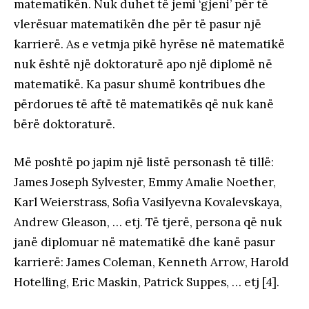
matematikën. Nuk duhet të jemi ‘gjeni’ për të
vlerësuar matematikën dhe për të pasur një
karrierë. As e vetmja pikë hyrëse në matematikë
nuk është një doktoraturë apo një diplomë në
matematikë. Ka pasur shumë kontribues dhe
përdorues të aftë të matematikës që nuk kanë
bërë doktoraturë.
Më poshtë po japim një listë personash të tillë:
James Joseph Sylvester, Emmy Amalie Noether,
Karl Weierstrass, Sofia Vasilyevna Kovalevskaya,
Andrew Gleason, … etj. Të tjerë, persona që nuk
janë diplomuar në matematikë dhe kanë pasur
karrierë: James Coleman, Kenneth Arrow, Harold
Hotelling, Eric Maskin, Patrick Suppes, … etj [4].