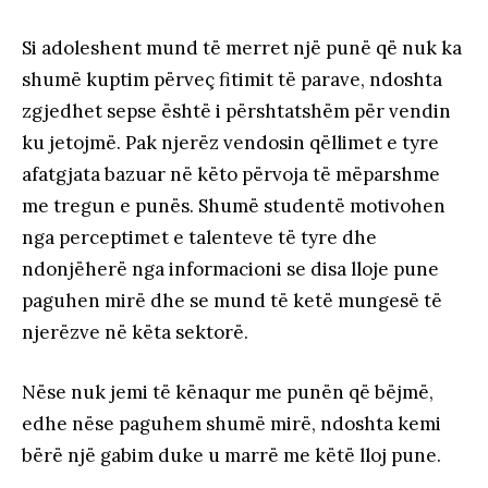
Si adoleshent mund të merret një punë që nuk ka
shumë kuptim përveç fitimit të parave, ndoshta
zgjedhet sepse është i përshtatshëm për vendin
ku jetojmë. Pak njerëz vendosin qëllimet e tyre
afatgjata bazuar në këto përvoja të mëparshme
me tregun e punës. Shumë studentë motivohen
nga perceptimet e talenteve të tyre dhe
ndonjëherë nga informacioni se disa lloje pune
paguhen mirë dhe se mund të ketë mungesë të
njerëzve në këta sektorë.
Nëse nuk jemi të kënaqur me punën që bëjmë,
edhe nëse paguhem shumë mirë, ndoshta kemi
bërë një gabim duke u marrë me këtë lloj pune.