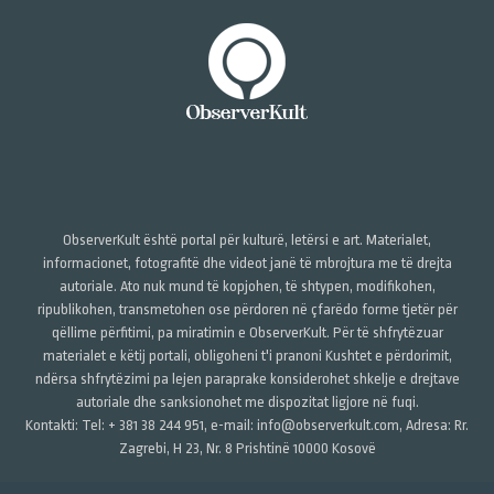
ObserverKult është portal për kulturë, letërsi e art. Materialet,
informacionet, fotografitë dhe videot janë të mbrojtura me të drejta
autoriale. Ato nuk mund të kopjohen, të shtypen, modifikohen,
ripublikohen, transmetohen ose përdoren në çfarëdo forme tjetër për
qëllime përfitimi, pa miratimin e ObserverKult. Për të shfrytëzuar
materialet e këtij portali, obligoheni t'i pranoni Kushtet e përdorimit,
ndërsa shfrytëzimi pa lejen paraprake konsiderohet shkelje e drejtave
autoriale dhe sanksionohet me dispozitat ligjore në fuqi.
Kontakti: Tel: + 381 38 244 951, e-mail: info@observerkult.com, Adresa: Rr.
Zagrebi, H 23, Nr. 8 Prishtinë 10000 Kosovë