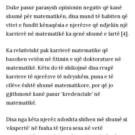
Duke pasur parasysh opinionin negativ që kanë
shumë për matematikën, disa mund të habiten që
vitet e fundit kënaqësia e njerëzve që ndjekin një
karrierë në matematikë ka qenë shumë e lartë [4].
Ka relativisht pak karrierë matematike që
bazohen vetëm në fitimin e një doktorature në
matematikë. Këtu do të shikojmë disa rrugë
karriere të njerëzve të ndryshëm, puna e të
cilëve është shumë matematikore, por që jo
gjithmonë kanë pasur ‘kredenciale’ në
matematikë.
Disa nga këta njerëz ndoshta shihen më shumë si
‘ekspertë’ në fusha të tjera sesa në vetë