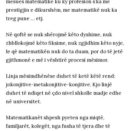
mesues matematike ku ky profesion s’ka më
prestigjin e dikurshëm, me matematikë nuk ka
treg pune … etj.
Në qoftë se nuk shërojmë këto dyshime, nuk
zhbllokojmë këto fiksime, nuk zgjidhim këto nyje,
le që matematikën nuk do ta duam, por do të jetë
gjithmonë e më i vështirë procesi mësimor.
Linja mësimdhënëse duhet të ketë këtë rend:
jokonjitive-metakonjitive-konjitive. Kjo linjë
duhet të ndiqet në çdo nivel shkolle madje edhe
në universitet.
Matematikanët shpesh pyeten nga miqtë,
familjarët, kolegët, nga fusha të tjera dhe të