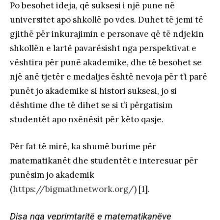
Po besohet ideja, që suksesi i një pune në
universitet apo shkollë po vdes. Duhet të jemi të
gjithë për inkurajimin e personave që të ndjekin
shkollën e lartë pavarësisht nga perspektivat e
vështira për punë akademike, dhe të besohet se
një anë tjetër e medaljes është nevoja për t’i parë
punët jo akademike si histori suksesi, jo si
dështime dhe të dihet se si t’i përgatisim
studentët apo nxënësit për këto qasje.
Për fat të mirë, ka shumë burime për
matematikanët dhe studentët e interesuar për
punësim jo akademik
(
https://bigmathnetwork.org/
) [1].
Disa nga veprimtaritë e matematikanëve