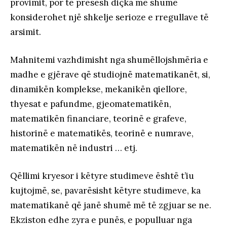
provimit, por të presësh diçka më shumë
konsiderohet një shkelje serioze e rregullave të
arsimit.
Mahnitemi vazhdimisht nga shumëllojshmëria e
madhe e gjërave që studiojnë matematikanët, si,
dinamikën komplekse, mekanikën qiellore,
thyesat e pafundme, gjeomatematikën,
matematikën financiare, teorinë e grafeve,
historinë e matematikës, teorinë e numrave,
matematikën në industri … etj.
Qëllimi kryesor i këtyre studimeve është t’iu
kujtojmë, se, pavarësisht këtyre studimeve, ka
matematikanë që janë shumë më të zgjuar se ne.
Ekziston edhe zyra e punës, e populluar nga