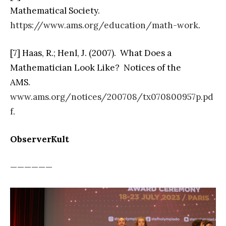
Mathematical Society.
https://www.ams.org/education/math-work
.
[7] Haas, R.; Henl, J. (2007). What Does a
Mathematician Look Like? Notices of the
AMS.
www.ams.org/notices/200708/tx070800957p.pd
f
.
ObserverKult
——————