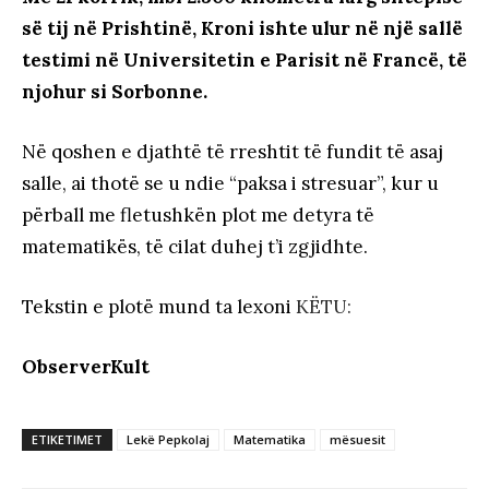
së tij në Prishtinë, Kroni ishte ulur në një sallë
testimi në Universitetin e Parisit në Francë, të
njohur si Sorbonne.
Në qoshen e djathtë të rreshtit të fundit të asaj
salle, ai thotë se u ndie “paksa i stresuar”, kur u
përball me fletushkën plot me detyra të
matematikës, të cilat duhej t’i zgjidhte.
Tekstin e plotë mund ta lexoni
KËTU:
ObserverKult
ETIKETIMET
Lekë Pepkolaj
Matematika
mësuesit