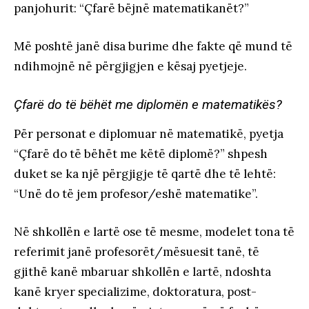
panjohurit: “Çfarë bëjnë matematikanët?”
Më poshtë janë disa burime dhe fakte që mund të
ndihmojnë në përgjigjen e kësaj pyetjeje.
Çfarë do të bëhët me diplomën e matematikës?
Për personat e diplomuar në matematikë, pyetja
“Çfarë do të bëhët me këtë diplomë?” shpesh
duket se ka një përgjigje të qartë dhe të lehtë:
“Unë do të jem profesor/eshë matematike”.
Në shkollën e lartë ose të mesme, modelet tona të
referimit janë profesorët/mësuesit tanë, të
gjithë kanë mbaruar shkollën e lartë, ndoshta
kanë kryer specializime, doktoratura, post-