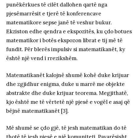
punëkërkues të cilët dallohen qartë nga
pjesëmarrësit e tjerë të konferencave
matematikore sepse janë të veshur bukur.
Ekziston edhe qendra e ekspozitës, ku çdo botues
matematikor i botës ekspozon librat e tij më të
fundit. Për blerës impulsiv si matematikanët, ky
është një vend i rrezikshëm.
Matematikanët kalojnë shumë kohë duke krijuar
dhe zgjidhur enigma, duke u marrë me objekte
abstrakte dhe duke krijuar teorema. Megjithatë,
kjo është me të vërtetë një pjesë e vogël e asaj që
bëjnë matematikanët [3].
Më shumë se çdo gjë, të jesh matematikan do të
thotë të jesh pjesë e një komuniteti. Pavarësisht,