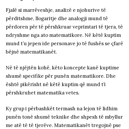
Fjalë si marrëveshje, analizë e njohurive të
përditshme, llogaritje dhe analogji mund të
përdoren për të përshkruar veprimtari të tjera, të
ndryshme nga ato matematikore. Në këtë kuptim
mund t’u jepen ide personave jo të fushës se çfarë
bëjnë matematikanët.
Në të njëjtën kohë, këto koncepte kanë kuptime
shumë specifike për punën matematikore. Dhe
është pikërisht në këtë kuptim që mund t’i
përshkruhet matematika vetes.
Ky grup i përbashkët termash na lejon të lidhim
punën tonë shumë teknike dhe shpesh të mbyllur
me atë të të tjerëve. Matematikanët tregojnë pse