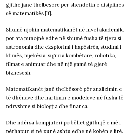
gjithë janë thelbësorë për shëndetin e disiplinës
së matematikës [3].
Shumë njohin matematikanët në nivel akademik,
por ata punojnë edhe në shumë fusha të tjera si:
astronomia dhe eksplorimi i hapësirës, studimi i
klimës, mjekësia, siguria kombëtare, robotika,
filmat e animuar dhe në një gamë të gjerë
biznesesh.
Matematikanët janë thelbësorë për analizimin e
të dhënave dhe hartimin e modeleve në fusha të
ndryshme si biologjia dhe financa.
Dhe ndërsa kompjuteri po bëhet gjithnjë e më i
përhapur, si në punë ashtu edhe në kohën e lirë,