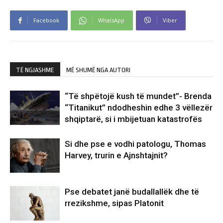
Facebook
WhatsApp
Viber
TË NGJASHME
MË SHUMË NGA AUTORI
“Të shpëtojë kush të mundet”- Brenda
“Titanikut” ndodheshin edhe 3 vëllezër
shqiptarë, si i mbijetuan katastrofës
Si dhe pse e vodhi patologu, Thomas
Harvey, trurin e Ajnshtajnit?
Pse debatet janë budallallëk dhe të
rrezikshme, sipas Platonit