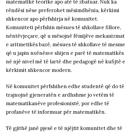
matematikë teorike apo atë të zbatuar. Nuk ka
rëndësi nëse preferohet mësimdhënia, kërkimi
shkencor apo përfshirja në komunitet.
Komuniteti përfshin mësues të shkollave fillore,
nëntëvjeçare, që u mësojnë fëmijëve mekanizmat
e aritmetikës bazë, mësues të shkollave të mesme
që u japin nxënësve shijen e parë të matematikës
në një nivel më të lartë dhe pedagogë në kufijtë e
kërkimit shkencor modern.
Në komunitet përfshihen edhe studentë që do të
trajnojnë gjeneratën e ardhshme jo vetëm të
matematikanëve profesionistë, por edhe të
profanëve të informuar për matematikën.
Të gjithë janë pjesë e të njëjtit komunitet dhe të