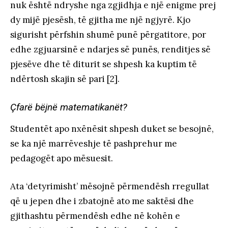
nuk është ndryshe nga zgjidhja e një enigme prej
dy mijë pjesësh, të gjitha me një ngjyrë. Kjo
sigurisht përfshin shumë punë përgatitore, por
edhe zgjuarsinë e ndarjes së punës, renditjes së
pjesëve dhe të diturit se shpesh ka kuptim të
ndërtosh skajin së pari [2].
Çfarë bëjnë matematikanët?
Studentët apo nxënësit shpesh duket se besojnë,
se ka një marrëveshje të pashprehur me
pedagogët apo mësuesit.
Ata ‘detyrimisht’ mësojnë përmendësh rregullat
që u jepen dhe i zbatojnë ato me saktësi dhe
gjithashtu përmendësh edhe në kohën e