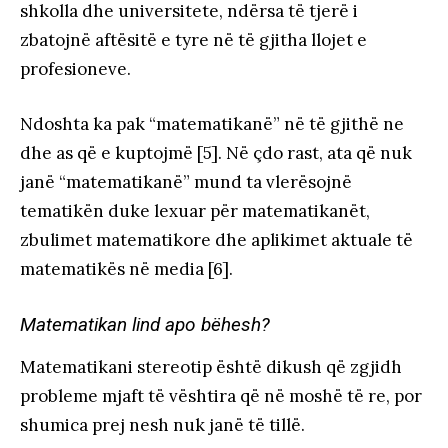
shkolla dhe universitete, ndërsa të tjerë i
zbatojnë aftësitë e tyre në të gjitha llojet e
profesioneve.
Ndoshta ka pak “matematikanë” në të gjithë ne
dhe as që e kuptojmë [5]. Në çdo rast, ata që nuk
janë “matematikanë” mund ta vlerësojnë
tematikën duke lexuar për matematikanët,
zbulimet matematikore dhe aplikimet aktuale të
matematikës në media [6].
Matematikan lind apo bëhesh?
Matematikani stereotip është dikush që zgjidh
probleme mjaft të vështira që në moshë të re, por
shumica prej nesh nuk janë të tillë.