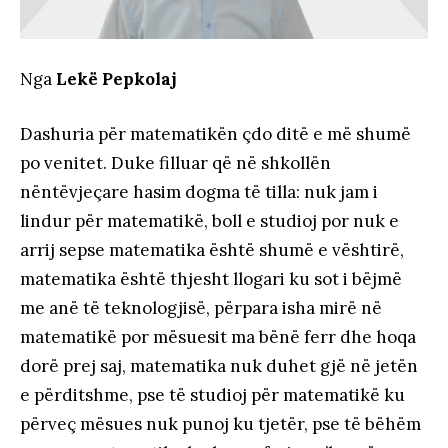
Nga
Lekë Pepkolaj
Dashuria për matematikën çdo ditë e më shumë
po venitet. Duke filluar që në shkollën
nëntëvjeçare hasim dogma të tilla: nuk jam i
lindur për matematikë, boll e studioj por nuk e
arrij sepse matematika është shumë e vështirë,
matematika është thjesht llogari ku sot i bëjmë
me anë të teknologjisë, përpara isha mirë në
matematikë por mësuesit ma bënë ferr dhe hoqa
dorë prej saj, matematika nuk duhet gjë në jetën
e përditshme, pse të studioj për matematikë ku
përveç mësues nuk punoj ku tjetër, pse të bëhëm