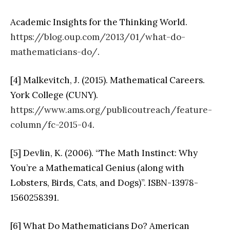
Academic Insights for the Thinking World.
https://blog.oup.com/2013/01/what-do-
mathematicians-do/
.
[4] Malkevitch, J. (2015). Mathematical Careers.
York College (CUNY).
https://www.ams.org/publicoutreach/feature-
column/fc-2015-04
.
[5] Devlin, K. (2006). “The Math Instinct: Why
You’re a Mathematical Genius (along with
Lobsters, Birds, Cats, and Dogs)”. ISBN-13978-
1560258391.
[6] What Do Mathematicians Do? American