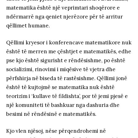
matematika është një veprimtari shoqërore e
ndërmarrë nga qeniet njerëzore për të arritur
qëllimet humane.
Qëllimi kryesor i konferencave matematikore nuk
është të merren me çështjet e matematikës, edhe
pse kjo është sigurisht e rëndësishme, po është
socializimi, rinovimi i miqësive të vjetra dhe
përfshirja në biseda të rastësishme. Qëllimi jonë
është të kujtojmë se matematika nuk është
teorizim i ‘kullave të fildishta’, por të jemi pjesë e
një komuniteti të bashkuar nga dashuria dhe
besimi në rëndësinë e matematikës.
Kjo vlen njësoj, nëse përqendrohemi në