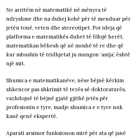
Ne arritëm në matematikë në mënyra të
ndryshme dhe na duhej kohë për të menduar për
jetën tonë, veten dhe stereotipet. Por ideja që
platforma e matematikës duhet të fillojë herët,
matematikan bëhesh që në moshë të re dhe që
kur mbushin të tridhjetat ju mungon ‘anija’, është
një mit.
Shumica e matematikanëve, nëse bëjnë kërkim
shkencor pas shkrimit të tezës së doktoraturës,
vazhdojnë të bëjnë gjatë gjithë jetës për
profesionin e tyre, madje shumica e e tyre nuk
kanë qenë ekspertë.
Aparati arsimor funksionon mirë për ata që janë