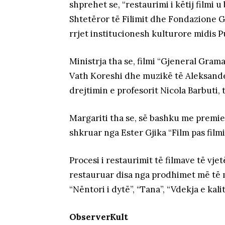
shprehet se, “restaurimi i këtij filmi 
Shtetëror të Filimit dhe Fondazione Gr
rrjet institucionesh kulturore midis P
Ministrja tha se, filmi “Gjeneral Gram
Vath Koreshi dhe muzikë të Aleksande
drejtimin e profesorit Nicola Barbuti, 
Margariti tha se, së bashku me premier
shkruar nga Ester Gjika “Film pas filmi
Procesi i restaurimit të filmave të vje
restauruar disa nga prodhimet më të mi
“Nëntori i dytë”, “Tana”, “Vdekja e kalit
ObserverKult