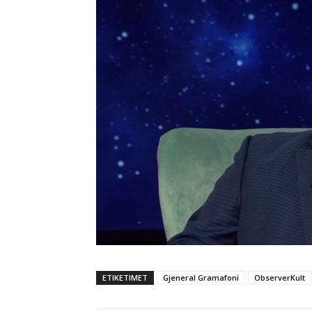
ETIKETIMET
Gjeneral Gramafoni
ObserverKult