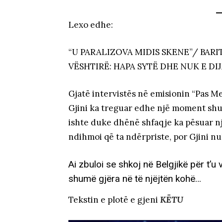
Lexo edhe:
“U PARALIZOVA MIDIS SKENE”/ BA
VËSHTIRË: HAPA SYTË DHE NUK E DI
Gjatë intervistës në emisionin “Pas M
Gjini ka treguar edhe një moment shum
ishte duke dhënë shfaqje ka pësuar një
ndihmoi që ta ndërpriste, por Gjini nu
Ai zbuloi se shkoj në Belgjikë për t’u
shumë gjëra në të njëjtën kohë…
Tekstin e plotë e gjeni
KËTU