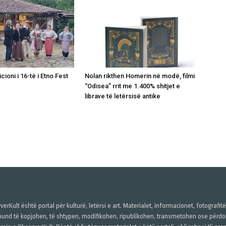
icioni i 16-të i Etno Fest
Nolan rikthen Homerin në modë, filmi
“Odisea” rrit me 1.400% shitjet e
librave të letërsisë antike
verKult është portal për kulturë, letërsi e art. Materialet, informacionet, fotografit
und të kopjohen, të shtypen, modifikohen, ripublikohen, transmetohen ose përdore