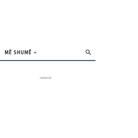
MË SHUMË
reklamë