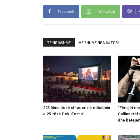
Facebook
WhatsApp
TË NGJASHME
MË SHUMË NGA AUTORI
223 filma do të shfaqen në edicionin
“Fëmijët me
e 25-të të DokuFest-it
Collins rrëf
dhe betejë