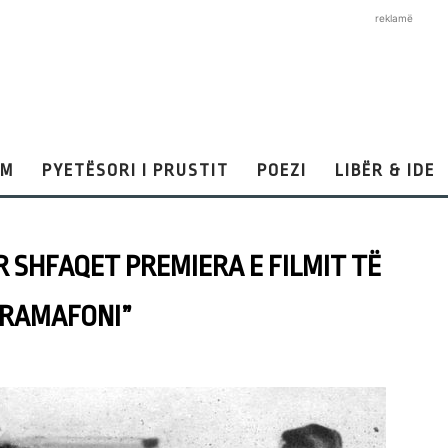
reklamë
AM
PYETËSORI I PRUSTIT
POEZI
LIBËR & IDE
R SHFAQET PREMIERA E FILMIT TË
GRAMAFONI”