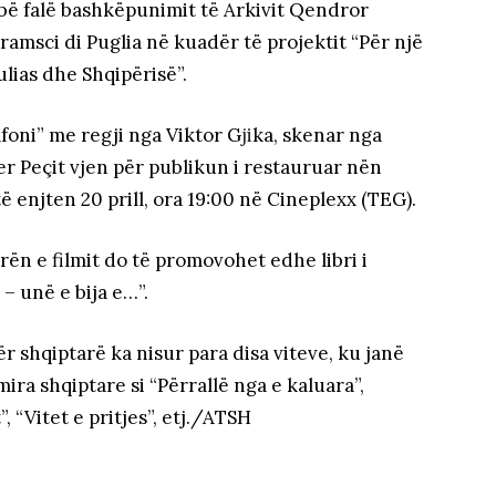
u bë falë bashkëpunimit të Arkivit Qendror
amsci di Puglia në kuadër të projektit “Për një
ulias dhe Shqipërisë”.
afoni” me regji nga Viktor G
ji
ka, skenar nga
r Peçit vjen për publikun i restauruar nën
të enjten 20 prill, ora 19:00 në Cineplexx (TEG).
ën e filmit do të promovohet edhe libri i
 – unë e bija e…”.
tër shqiptarë ka nisur para disa viteve, ku janë
ra shqiptare si “Përrallë nga e kaluara”,
”, “Vitet e pritjes”, etj./ATSH