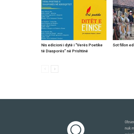
Nis edicioni i dytë i “Verës Poetike
Sot fillon ed
të Diasporës” në Prishtinë
Obser
nuk m