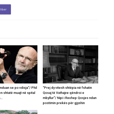
Viber
nduan se po vdisja”/ Phil
“Prej dy vitesh shtëpia në fshatin
en shtatë muajt në spital
Qosaj të Vuthajve qëndroi e
n…
mbyllur”/ Nipi i Rexhep Qosjes ndan
postimin prekës për gjyshin