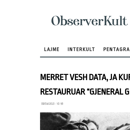
ObserverKult
LAJME
INTERKULT
PENTAGR
MERRET VESH DATA, JA KU
RESTAURUAR “GJENERAL 
08/04/2023 • 10:59