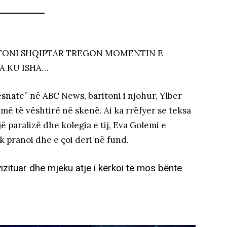
RITONI SHQIPTAR TREGON MOMENTIN E
JA KU ISHA…
esnate” në ABC News, baritoni i njohur, Ylber
ë të vështirë në skenë. Ai ka rrëfyer se teksa
 paralizë dhe kolegia e tij, Eva Golemi e
k pranoi dhe e çoi deri në fund.
 vizituar dhe mjeku atje i kërkoi të mos bënte