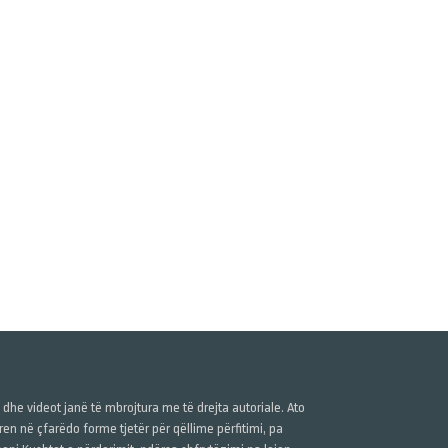
ë dhe videot janë të mbrojtura me të drejta autoriale. Ato
n në çfarëdo forme tjetër për qëllime përfitimi, pa