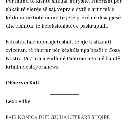
Por mund të kishte shkuar ndryshe. Pikërisht për
shkak të vlerës së saj, vepra e dytë e artit më e
kërkuar në botë mund të jetë prerë në disa pjesë
dhe rishitur te koleksionistët e paskrupullt.
Ndoshta falë ndërmjetësimit të një trafikanti
zviceran, të thirrur për këshilla nga bosët e Cosa
Nostra. Piktura u vodh në Palermo nga një bandë
kriminelësh./oranews
ObserverKult
Lexo edhe:
FAIK KONICA DHE GJUHA LETRARE SHQIPE