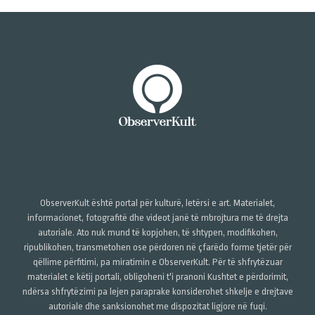
ObserverKult është portal për kulturë, letërsi e art. Materialet,
informacionet, fotografitë dhe videot janë të mbrojtura me të drejta
autoriale. Ato nuk mund të kopjohen, të shtypen, modifikohen,
ripublikohen, transmetohen ose përdoren në çfarëdo forme tjetër për
qëllime përfitimi, pa miratimin e ObserverKult. Për të shfrytëzuar
materialet e këtij portali, obligoheni t'i pranoni Kushtet e përdorimit,
ndërsa shfrytëzimi pa lejen paraprake konsiderohet shkelje e drejtave
autoriale dhe sanksionohet me dispozitat ligjore në fuqi.