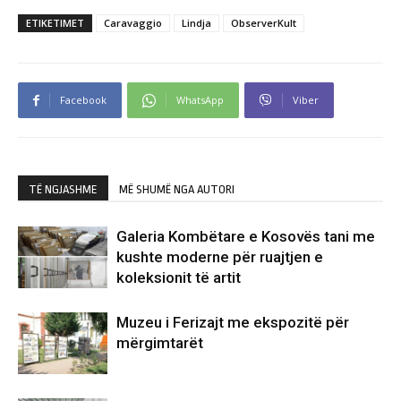
ETIKETIMET
Caravaggio
Lindja
ObserverKult
Facebook
WhatsApp
Viber
TË NGJASHME
MË SHUMË NGA AUTORI
Galeria Kombëtare e Kosovës tani me
kushte moderne për ruajtjen e
koleksionit të artit
Muzeu i Ferizajt me ekspozitë për
mërgimtarët