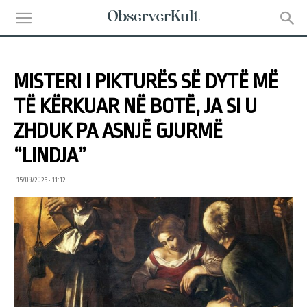
MISTERI I PIKTURËS SË DYTË MË
TË KËRKUAR NË BOTË, JA SI U
ZHDUK PA ASNJË GJURMË
“LINDJA”
15/09/2025 • 11:12