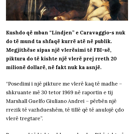
Kushdo që mban “Lindjen” e Caravaggio-s nuk
do të mund ta shfaqë kurrë atë në publik.
Megjithëse sipas një vlerësimi të FBI-së,
piktura do të kishte një vlerë prej rreth 20
milionë dollarë, në fakt nuk ka asnjë.
“Posedimi i një pikture me vlerë kaq të madhe –
shkruante më 30 tetor 1969 në raportin e tij
Marshall Guelfo Giuliano Andrei – përbën një
rrezik të vazhdueshëm, të tillë që të anulojë çdo
vlerë tregtare”.