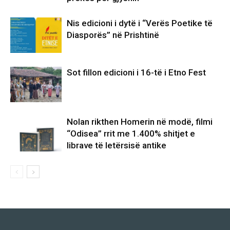
Nis edicioni i dytë i “Verës Poetike të
Diasporës” në Prishtinë
Sot fillon edicioni i 16-të i Etno Fest
Nolan rikthen Homerin në modë, filmi
“Odisea” rrit me 1.400% shitjet e
librave të letërsisë antike