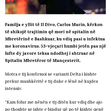
Familja e yllit të Il Divo, Carlos Marin, kërkon
të shikojë trajtimin që mori në spitalin në
Mbretërinë e Bashkuar, ku vdiq pasi u infektua
me koronavirus. 53-vjeçari humbi jetën pas një
lufte dy javore teksa ndodhej i shtruar në
Spitalin Mbretëror të Mançesterit.
Motra e tij konfirmoi se varianti Delta i kishte
prekur mushkëritë e tij duke e lënë në kujdes
intensiv.
“Kam folur me nënën e tij ditën kur vdiq dhe ajo
po thoshte se ishte e bindur që po të kishte qenë