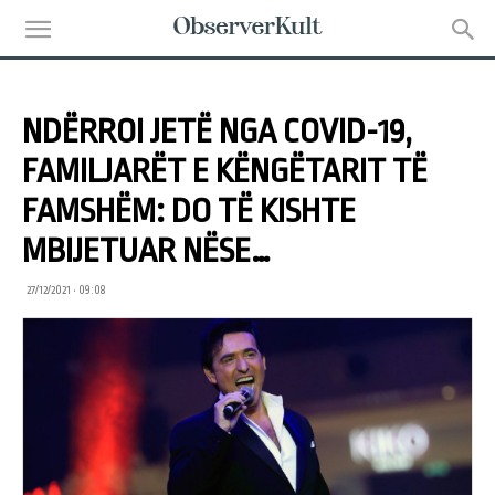
NDËRROI JETË NGA COVID-19,
FAMILJARËT E KËNGËTARIT TË
FAMSHËM: DO TË KISHTE
MBIJETUAR NËSE…
27/12/2021 • 09:08