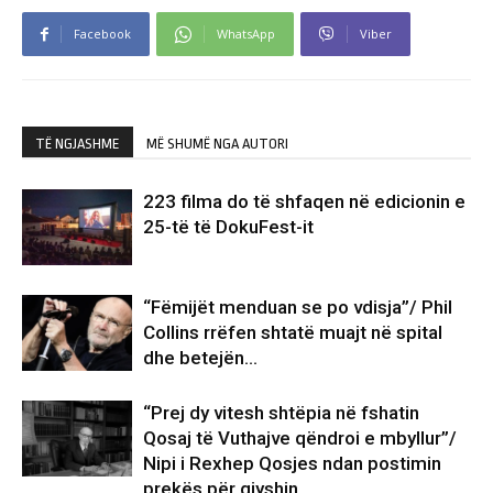
Facebook
WhatsApp
Viber
TË NGJASHME
MË SHUMË NGA AUTORI
223 filma do të shfaqen në edicionin e
25-të të DokuFest-it
“Fëmijët menduan se po vdisja”/ Phil
Collins rrëfen shtatë muajt në spital
dhe betejën…
“Prej dy vitesh shtëpia në fshatin
Qosaj të Vuthajve qëndroi e mbyllur”/
Nipi i Rexhep Qosjes ndan postimin
prekës për gjyshin