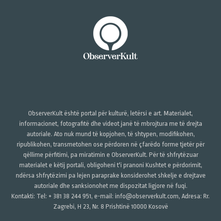
ObserverKult është portal për kulturë, letërsi e art. Materialet,
informacionet, fotografitë dhe videot janë të mbrojtura me të drejta
autoriale. Ato nuk mund të kopjohen, të shtypen, modifikohen,
ripublikohen, transmetohen ose përdoren në çfarëdo forme tjetër për
qëllime përfitimi, pa miratimin e ObserverKult. Për të shfrytëzuar
materialet e këtij portali, obligoheni t'i pranoni Kushtet e përdorimit,
ndërsa shfrytëzimi pa lejen paraprake konsiderohet shkelje e drejtave
autoriale dhe sanksionohet me dispozitat ligjore në fuqi.
Kontakti: Tel: + 381 38 244 951, e-mail: info@observerkult.com, Adresa: Rr.
Zagrebi, H 23, Nr. 8 Prishtinë 10000 Kosovë