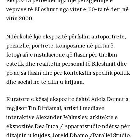
Ekspozita përbëhet nga një përzgjedhje e
veprave të Blloshmit nga vitet e ’60-ta të deri në
vitin 2000.
Ndërkohë kjo ekspozitë përfshin autoportrete,
peizazhe, portrete, kompozime në pikturë,
fotografi e instalacione që flasin për thelbin
estetik dhe realitetin personal të Blloshmit dhe
po aq sa flasin dhe për kontekstin specifik politik
dhe social në të cilin u krijuan.
Kuratore e kësaj ekspozite është Adela Demetja,
regjisor Tin Dirdamal, artisti i mediave
interaktive Alexander Walmsley, arkitekte e
ekspozitës Dea Buza / Apparatstudio ndërsa për
dizajnin u kujdes, Joreld Dhamo /Parallel Studio.