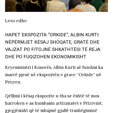
Lexo edhe
:
HAPET EKSPOZITA ‘‘ORKIDE“, ALBIN KURTI:
NËPËRMJET KËSAJ SHOQATE, GRATË DHE
VAJZAT PO FITOJNË SHKATHTËSI TË REJA
DHE PO FUQIZOHEN EKONOMIKISHT
Kryeministri i Kosovës, Albin Kurti së fundmi ka
marrë pjesë në ekspozitën e grave ‘‘Orkide“ në
Prizren.
Qëllimi i kësaj ekspozite u tha se është të mos
harrohen e as humbasin artizanatet e Prizrenit,
gjegjësisht që të mbajmë gjallë trashëgiminë