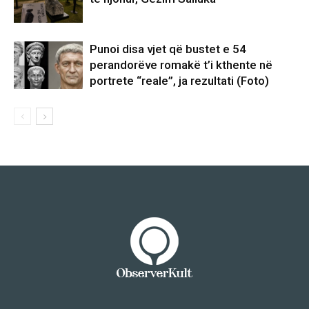
Punoi disa vjet që bustet e 54
perandorëve romakë t’i kthente në
portrete “reale”, ja rezultati (Foto)