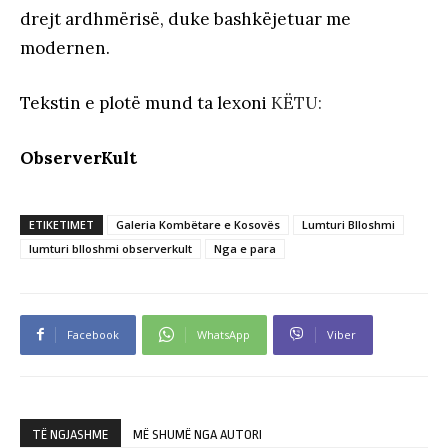
drejt ardhmërisë, duke bashkëjetuar me
modernen.
Tekstin e plotë mund ta lexoni
KËTU:
ObserverKult
ETIKETIMET
Galeria Kombëtare e Kosovës
Lumturi Blloshmi
lumturi blloshmi observerkult
Nga e para
Facebook
WhatsApp
Viber
TË NGJASHME
MË SHUMË NGA AUTORI