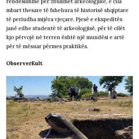
rëndësishme për zbulimet arkeologjike, e cila
mbart thesare të fshehura të historisë shqiptare
të periudha mijëra vjeçare. Pjesë e ekspeditës
janë edhe studentë të arkeologjisë, për të cilët
kjo përvojë në terren është një mundësi e artë
për të mësuar përmes praktikës.
ObserverKult