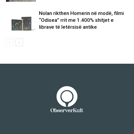
Nolan rikthen Homerin në modë, filmi
“Odisea” rrit me 1.400% shitjet e
librave të letërsisë antike