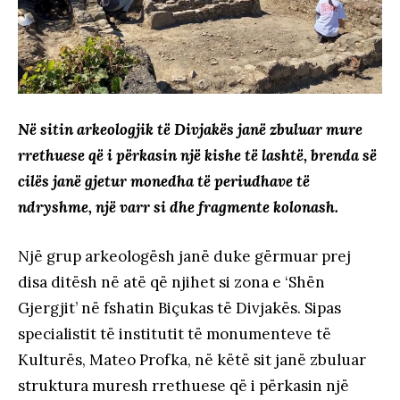
Në sitin arkeologjik të Divjakës janë zbuluar mure
rrethuese që i përkasin një kishe të lashtë, brenda së
cilës janë gjetur monedha të periudhave të
ndryshme, një varr si dhe fragmente kolonash.
Një grup arkeologësh janë duke gërmuar prej
disa ditësh në atë që njihet si zona e ‘Shën
Gjergjit’ në fshatin Biçukas të Divjakës. Sipas
specialistit të institutit të monumenteve të
Kulturës, Mateo Profka, në këtë sit janë zbuluar
struktura muresh rrethuese që i përkasin një