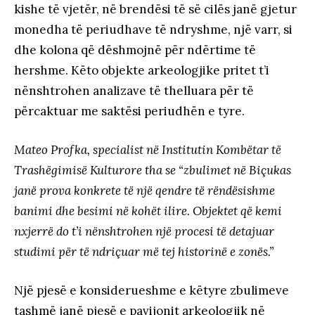
kishe të vjetër, në brendësi të së cilës janë gjetur
monedha të periudhave të ndryshme, një varr, si
dhe kolona që dëshmojnë për ndërtime të
hershme. Këto objekte arkeologjike pritet t’i
nënshtrohen analizave të thelluara për të
përcaktuar me saktësi periudhën e tyre.
Mateo Profka, specialist në Institutin Kombëtar të
Trashëgimisë Kulturore tha se “zbulimet në Biçukas
janë prova konkrete të një qendre të rëndësishme
banimi dhe besimi në kohët ilire. Objektet që kemi
nxjerrë do t’i nënshtrohen një procesi të detajuar
studimi për të ndriçuar më tej historinë e zonës.”
Një pjesë e konsiderueshme e këtyre zbulimeve
tashmë janë pjesë e pavijonit arkeologjik në