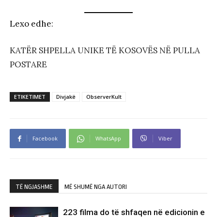
Lexo edhe
:
KATËR SHPELLA UNIKE TË KOSOVËS NË PULLA
POSTARE
ETIKETIMET
Divjakë
ObserverKult
Facebook
WhatsApp
Viber
TË NGJASHME
MË SHUMË NGA AUTORI
223 filma do të shfaqen në edicionin e