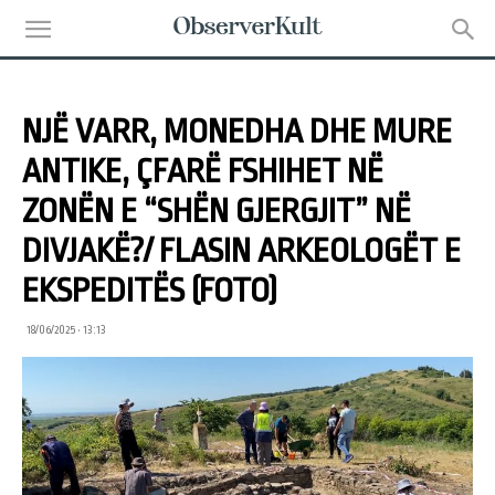
NJË VARR, MONEDHA DHE MURE
ANTIKE, ÇFARË FSHIHET NË
ZONËN E “SHËN GJERGJIT” NË
DIVJAKË?/ FLASIN ARKEOLOGËT E
EKSPEDITËS (FOTO)
18/06/2025 • 13:13