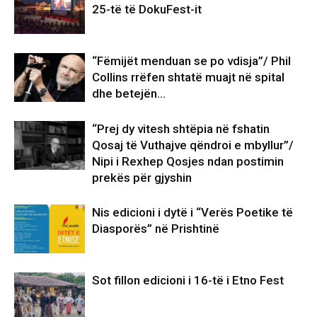
25-të të DokuFest-it
“Fëmijët menduan se po vdisja”/ Phil
Collins rrëfen shtatë muajt në spital
dhe betejën…
“Prej dy vitesh shtëpia në fshatin
Qosaj të Vuthajve qëndroi e mbyllur”/
Nipi i Rexhep Qosjes ndan postimin
prekës për gjyshin
Nis edicioni i dytë i “Verës Poetike të
Diasporës” në Prishtinë
Sot fillon edicioni i 16-të i Etno Fest