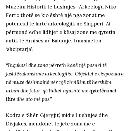
Muzeun Historik të Lushnjës. Arkeologu Niko
Ferro thotë se kjo është një nga zonat me
potencial të lartë arkeologjik në Shqipëri. Ai
përmend edhe lidhjet e kësaj zone me qytetin
antik të Arnisës në Babunjë, transmeton
‘shqiptarja’.
“Biçukasi dhe zona përreth kanë një pasuri të
jashtëzakonshme arkeologjike. Objektet e ekspozuara
në muze dëshmojnë për një zhvillim të hershëm
urban dhe fetar, që lidhet ngushtë me
qytetërimet
ilire
dhe ato më pas.”
Kodra e ‘Shën Gjergjit’, midis Lushnjes dhe
Divjakës, mendohet të jetë zona më e