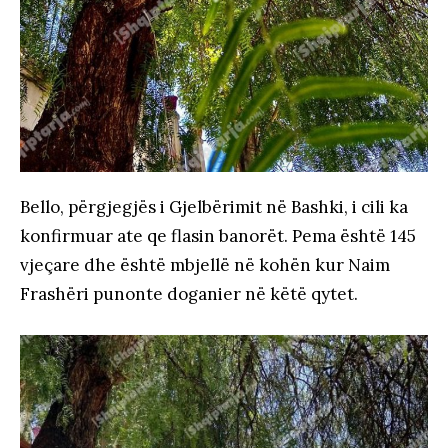
Bello, përgjegjës i Gjelbërimit në Bashki, i cili ka
konfirmuar ate qe flasin banorët. Pema është 145
vjeçare dhe është mbjellë në kohën kur Naim
Frashëri punonte doganier në këtë qytet.