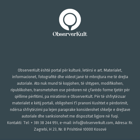
ObserverKult është portal për kulturë, letërsi e art. Materialet,
informacionet, fotografitë dhe videot janë të mbrojtura me të drejta
autoriale. Ato nuk mund të kopjohen, të shtypen, modifikohen,
ripublikohen, transmetohen ose përdoren në çfarëdo forme tjetër për
qëllime përfitimi, pa miratimin e ObserverKult. Për të shfrytëzuar
materialet e këtij portali, obligoheni t'i pranoni Kushtet e përdorimit,
ndërsa shfrytëzimi pa lejen paraprake konsiderohet shkelje e drejtave
autoriale dhe sanksionohet me dispozitat ligjore në fuqi.
Kontakti: Tel: + 381 38 244 951, e-mail: info@observerkult.com, Adresa: Rr.
Zagrebi, H 23, Nr. 8 Prishtinë 10000 Kosovë