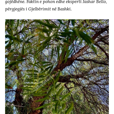
gojëdhëne. Faktin e pohon edhe eksperti Jashar Bello,
përgjegjës i Gjelbërimit në Bashki.