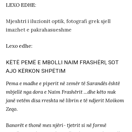
LEXO EDHE
:
Mjeshtri i iluzionit optik, fotografi grek sjell
imazhet e pakrahasueshme
Lexo edhe:
KËTË PEMË E MBOLLI NAIM FRASHËRI, SOT
AJO KËRKON SHPËTIM
Pema e madhe e piperit në zemër të Sarandës është
mbjellë nga dora e Naim Frashërit …dhe këto nuk
janë vetëm disa rreshta në librin e të ndjerit Moikom
Zeqo.
Banorët e thonë mes njëri- tjetrit si në formë