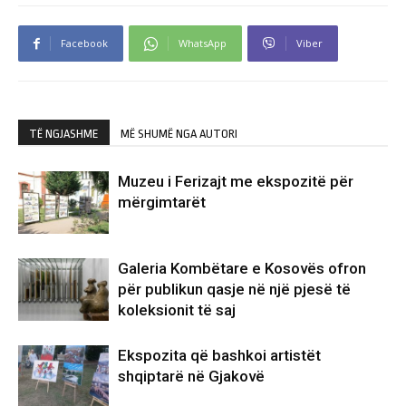
Facebook
WhatsApp
Viber
TË NGJASHME
MË SHUMË NGA AUTORI
Muzeu i Ferizajt me ekspozitë për
mërgimtarët
Galeria Kombëtare e Kosovës ofron
për publikun qasje në një pjesë të
koleksionit të saj
Ekspozita që bashkoi artistët
shqiptarë në Gjakovë