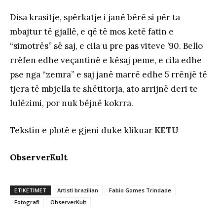
Disa krasitje, spërkatje i janë bërë si për ta
mbajtur të gjallë, e që të mos ketë fatin e
“simotrës” së saj, e cila u pre pas viteve ’90. Bello
rrëfen edhe veçantinë e kësaj peme, e cila edhe
pse nga “zemra” e saj janë marrë edhe 5 rrënjë të
tjera të mbjella te shëtitorja, ato arrijnë deri te
lulëzimi, por nuk bëjnë kokrra.
Tekstin e plotë e gjeni duke klikuar
KETU
ObserverKult
ETIKETIMET
Artisti brazilian
Fabio Gomes Trindade
Fotografi
ObserverKult