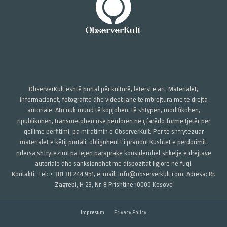
ObserverKult është portal për kulturë, letërsi e art. Materialet,
informacionet, fotografitë dhe videot janë të mbrojtura me të drejta
autoriale. Ato nuk mund të kopjohen, të shtypen, modifikohen,
ripublikohen, transmetohen ose përdoren në çfarëdo forme tjetër për
qëllime përfitimi, pa miratimin e ObserverKult. Për të shfrytëzuar
materialet e këtij portali, obligoheni t'i pranoni Kushtet e përdorimit,
ndërsa shfrytëzimi pa lejen paraprake konsiderohet shkelje e drejtave
autoriale dhe sanksionohet me dispozitat ligjore në fuqi.
Kontakti: Tel: + 381 38 244 951, e-mail: info@observerkult.com, Adresa: Rr.
Zagrebi, H 23, Nr. 8 Prishtinë 10000 Kosovë
Impresum
Privacy Policy