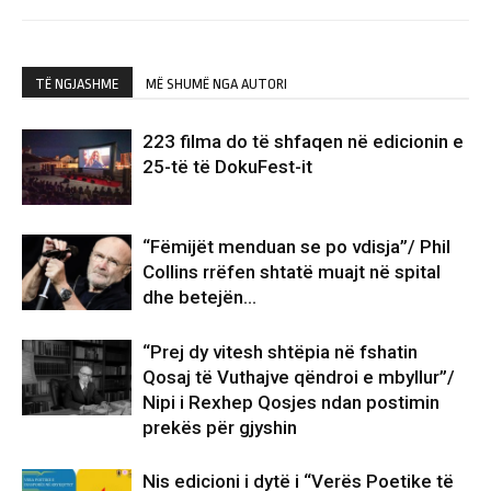
TË NGJASHME
MË SHUMË NGA AUTORI
223 filma do të shfaqen në edicionin e
25-të të DokuFest-it
“Fëmijët menduan se po vdisja”/ Phil
Collins rrëfen shtatë muajt në spital
dhe betejën…
“Prej dy vitesh shtëpia në fshatin
Qosaj të Vuthajve qëndroi e mbyllur”/
Nipi i Rexhep Qosjes ndan postimin
prekës për gjyshin
Nis edicioni i dytë i “Verës Poetike të