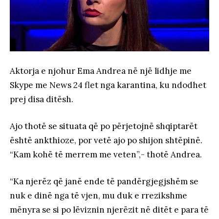
Aktorja e njohur Ema Andrea në një lidhje me
Skype me News 24 flet nga karantina, ku ndodhet
prej disa ditësh.
Ajo thotë se situata që po përjetojnë shqiptarët
është ankthioze, por vetë ajo po shijon shtëpinë.
“Kam kohë të merrem me veten”,- thotë Andrea.
“Ka njerëz që janë ende të pandërgjegjshëm se
nuk e dinë nga të vjen, mu duk e rrezikshme
mënyra se si po lëviznin njerëzit në ditët e para të