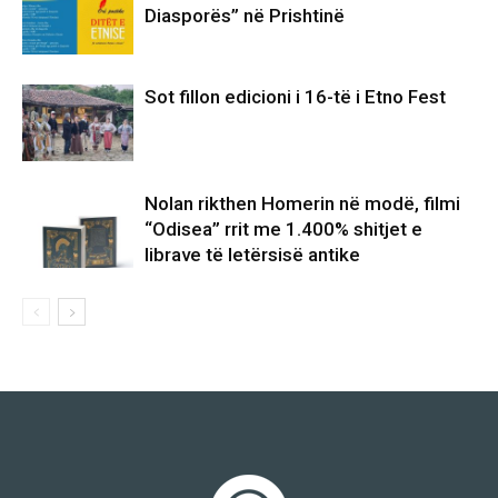
Diasporës” në Prishtinë
Sot fillon edicioni i 16-të i Etno Fest
Nolan rikthen Homerin në modë, filmi
“Odisea” rrit me 1.400% shitjet e
librave të letërsisë antike