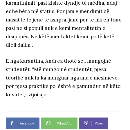
karantinimit, pasi kishte dyndje të mëdha, ndaj
edhe bëra një status. Por jam e mendimit që
masat le të jenë të ashpra, janë për të mirën tonë
pasi ne si popull nuk e kemi mentalitetin e
disiplinës. Ne këtë mentalitet kemi, po të ketë
diell dalim”.
E nga karantina, Andrea thotë se i mungojnë
studentët. “Më mungojnë studentët, pjesa
teorike nuk iu ka munguar nga ana e mësimeve,
por pjesa praktike po, është e pamundur në këto
kushte”,- vijoi ajo.
Facebook
WhatsApp
Viber