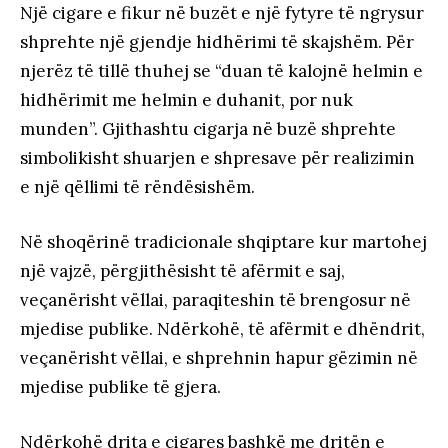
Një cigare e fikur në buzët e një fytyre të ngrysur
shprehte një gjendje hidhërimi të skajshëm. Për
njerëz të tillë thuhej se “duan të kalojnë helmin e
hidhërimit me helmin e duhanit, por nuk
munden”. Gjithashtu cigarja në buzë shprehte
simbolikisht shuarjen e shpresave për realizimin
e një qëllimi të rëndësishëm.
Në shoqërinë tradicionale shqiptare kur martohej
një vajzë, përgjithësisht të afërmit e saj,
veçanërisht vëllai, paraqiteshin të brengosur në
mjedise publike. Ndërkohë, të afërmit e dhëndrit,
veçanërisht vëllai, e shprehnin hapur gëzimin në
mjedise publike të gjera.
Ndërkohë drita e cigares bashkë me dritën e