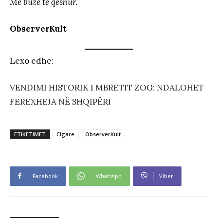
Me buzë të qeshur.
ObserverKult
Lexo edhe
:
VENDIMI HISTORIK I MBRETIT ZOG: NDALOHET
FEREXHEJA NË SHQIPËRI
ETIKETIMET
Cigare
ObserverKult
Facebook
WhatsApp
Viber