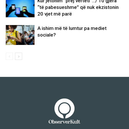
Kur jetonim “prej vërteti”…/ 10 gjëra
“të pabesueshme” që nuk ekzistonin
20 vjet më parë
A ishim më të lumtur pa mediet
sociale?