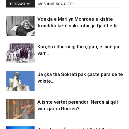
TË NGJASHME
MË SHUMË NGA AUTORI
Vdekja e Marilyn Monroes e kishte
tronditur këtë shkrimtar, ja fjalët e tij
Korçës i dhuroi gjithë ç’pati, e lanë pa
varr…
Ja çka tha Sokrati pak çaste para se të
vdiste…
A ishte vërtet perandori Neron ai që i
vuri zjarrin Romës?