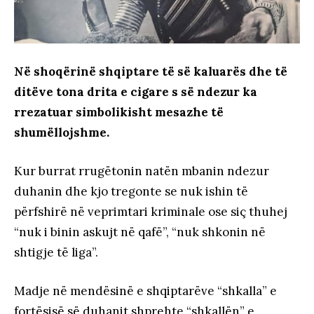
Në shoqërinë shqiptare të së kaluarës dhe të
ditëve tona drita e cigare s së ndezur ka
rrezatuar simbolikisht mesazhe të
shumëllojshme.
Kur burrat rrugëtonin natën mbanin ndezur
duhanin dhe kjo tregonte se nuk ishin të
përfshirë në veprimtari kriminale ose siç thuhej
“nuk i binin askujt në qafë”, “nuk shkonin në
shtigje të liga”.
Madje në mendësinë e shqiptarëve “shkalla” e
fortësisë së duhanit shprehte “shkallën” e