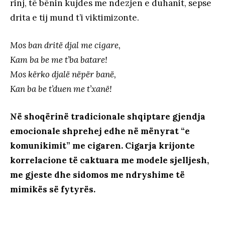
rinj, të bënin kujdes me ndezjen e duhanit, sepse
drita e tij mund t’i viktimizonte.
Mos ban dritë djal me cigare,
Kam ba be me t’ba batare!
Mos kërko djalë nëpër banë,
Kan ba be t’duen me t’xanë!
Në shoqërinë tradicionale shqiptare gjendja
emocionale shprehej edhe në mënyrat “e
komunikimit” me cigaren. Cigarja krijonte
korrelacione të caktuara me modele sjelljesh,
me gjeste dhe sidomos me ndryshime të
mimikës së fytyrës.