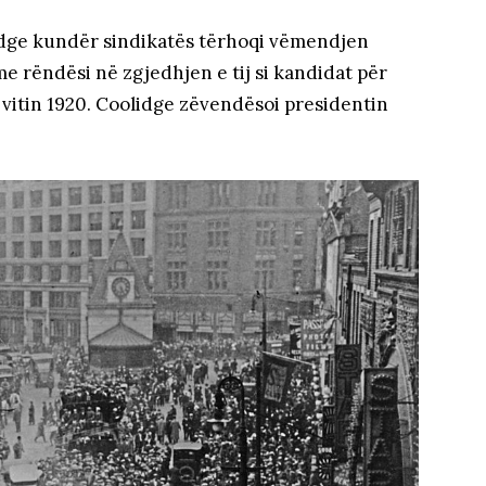
idge kundër sindikatës tërhoqi vëmendjen
e rëndësi në zgjedhjen e tij si kandidat për
itin 1920. Coolidge zëvendësoi presidentin