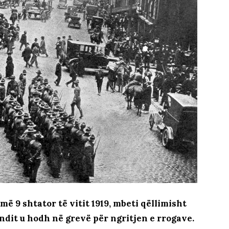
ë 9 shtator të vitit 1919, mbeti qëllimisht
fundit u hodh në grevë për ngritjen e rrogave.