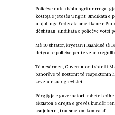
Policëve nuk u ishin ngritur rrogat gj
kostoja e jetesës u ngrit. Sindikata e 
u njoh nga Federata amerikane e Punë
dështuan, sindikata e policëve votoi p
Më 10 shtator, kryetari i Bashkisë së B
detyrat e policisë për të vënë rregulli
Të nesërmen, Guvernatori i shtetit Ma
banorëve të Bostonit të respektonin li
zëvendësuar grevistët.
Përgjigja e guvernatorit mbetet edhe 
ekziston e drejta e grevës kundër ren
asnjëherë”, transmeton ‘konica.al’.