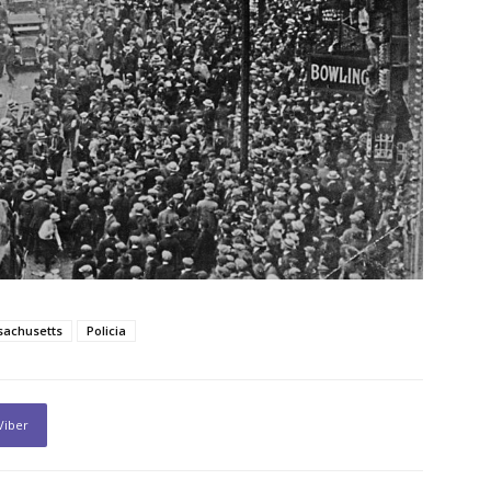
achusetts
Policia
Viber