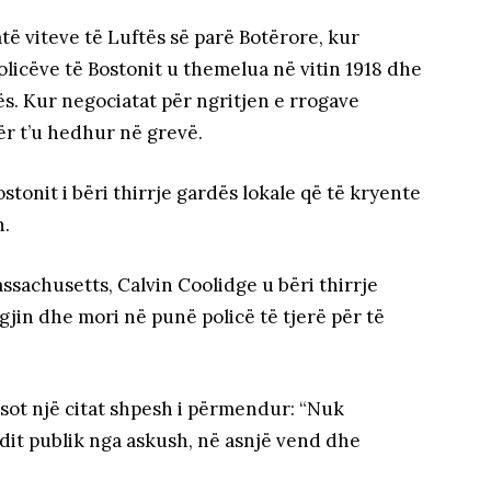
atë viteve të Luftës së parë Botërore, kur
policëve të Bostonit u themelua në vitin 1918 dhe
s. Kur negociatat për ngritjen e rrogave
ër t’u hedhur në grevë.
ostonit i bëri thirrje gardës lokale që të kryente
n.
ssachusetts, Calvin Coolidge u bëri thirrje
gjin dhe mori në punë policë të tjerë për të
sot një citat shpesh i përmendur: “Nuk
dit publik nga askush, në asnjë vend dhe