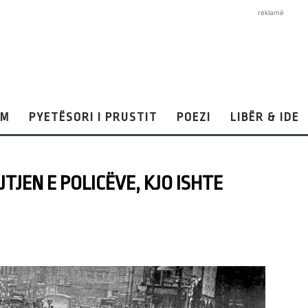
reklamë
AM
PYETËSORI I PRUSTIT
POEZI
LIBËR & IDE
TJEN E POLICËVE, KJO ISHTE