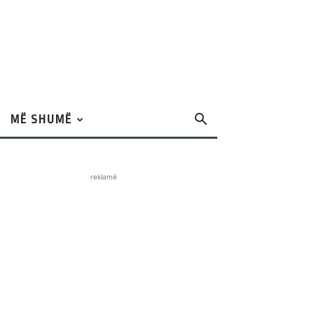
MË SHUMË
reklamë