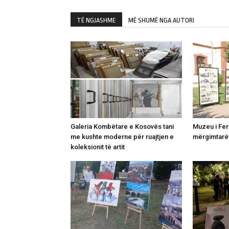
TË NGJASHME
MË SHUMË NGA AUTORI
Galeria Kombëtare e Kosovës tani
Muzeu i Fer
me kushte moderne për ruajtjen e
mërgimtarë
koleksionit të artit