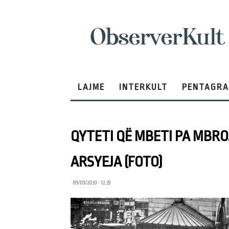
ObserverKult
LAJME
INTERKULT
PENTAGR
QYTETI QË MBETI PA MBROJ
ARSYEJA (FOTO)
09/09/2020 • 12:29