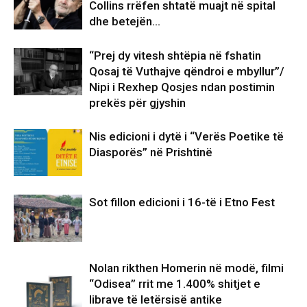
Collins rrëfen shtatë muajt në spital
dhe betejën…
“Prej dy vitesh shtëpia në fshatin
Qosaj të Vuthajve qëndroi e mbyllur”/
Nipi i Rexhep Qosjes ndan postimin
prekës për gjyshin
Nis edicioni i dytë i “Verës Poetike të
Diasporës” në Prishtinë
Sot fillon edicioni i 16-të i Etno Fest
Nolan rikthen Homerin në modë, filmi
“Odisea” rrit me 1.400% shitjet e
librave të letërsisë antike