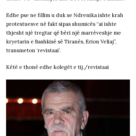
Edhe pse ne fillim u duk se Ndrenika ishte krah
protestuesve në fakt sipas shumicës “ai ishte
thjesht një tregtar që bëri një marrëveshje me
kryetarin e Bashkisë së Tiranës, Erion Veliaj”,
transmeton ‘revistaai’.
Këtë e thonë edhe kolegët e tij./revistaai