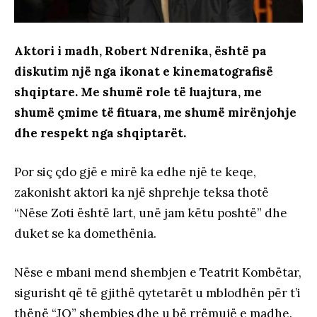
Aktori i madh, Robert Ndrenika, është pa
diskutim një nga ikonat e kinematografisë
shqiptare. Me shumë role të luajtura, me
shumë çmime të fituara, me shumë mirënjohje
dhe respekt nga shqiptarët.
Por siç çdo gjë e mirë ka edhe një te keqe,
zakonisht aktori ka një shprehje teksa thotë
“Nëse Zoti është lart, unë jam këtu poshtë” dhe
duket se ka domethënia.
Nëse e mbani mend shembjen e Teatrit Kombëtar,
sigurisht që të gjithë qytetarët u mblodhën për t’i
thënë “JO” shembjes dhe u bë rrëmujë e madhe.