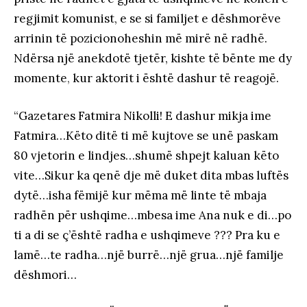
regjimit komunist, e se si familjet e dëshmorëve
arrinin të pozicionoheshin më mirë në radhë.
Ndërsa një anekdotë tjetër, kishte të bënte me dy
momente
,
kur aktorit i është dashur të reagojë.
“Gazetares Fatmira Nikolli! E dashur mikja ime
Fatmira…Këto ditë ti më kujtove se unë paskam
80 vjetorin e lindjes…shumë shpejt kaluan këto
vite…Sikur ka qenë dje më duket dita mbas luftës
dytë…isha fëmijë kur mëma më linte të mbaja
radhën për ushqime…mbesa ime Ana nuk e di…po
ti a di se ç’është radha e ushqimeve ??? Pra ku e
lamë…te radha…një burrë…një grua…një familje
dëshmori…