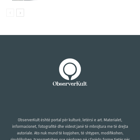
ObserverKult është portal për kulturë, letërsi e art. Materialet,
informacionet, fotografitë dhe videot janë të mbrojtura me të drejta
autoriale. Ato nuk mund të kopjohen, të shtypen, modifikohen,
ripublikohen, transmetohen ose përdoren në çfarëdo forme tjetër për