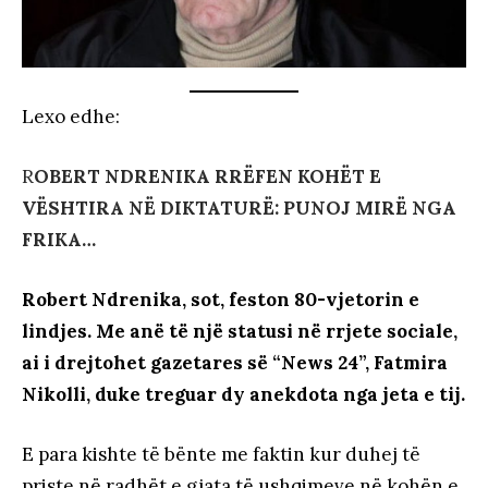
Lexo edhe:
R
OBERT NDRENIKA RRËFEN KOHËT E
VËSHTIRA NË DIKTATURË: PUNOJ MIRË NGA
FRIKA…
Robert Ndrenika, sot, feston 80-vjetorin e
lindjes. Me anë të një statusi në rrjete sociale,
ai i drejtohet gazetares së “News 24”, Fatmira
Nikolli, duke treguar dy anekdota nga jeta e tij.
E para kishte të bënte me faktin kur duhej të
priste në radhët e gjata të ushqimeve në kohën e