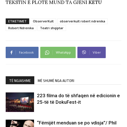
TEKSTIN E PLOTË MUND TA GJENI
KËTU
ETIKETIMET
ObserverKult
observerkult robert ndrenika
Robert Ndrenika
Teatri shqiptar
Facebook
WhatsApp
Viber
TË NGJASHME
MË SHUMË NGA AUTORI
223 filma do të shfaqen në edicionin e
25-të të DokuFest-it
“Fëmijët menduan se po vdisja”/ Phil