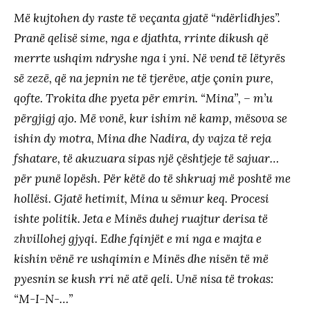
Më kujtohen dy raste të veçanta gjatë “ndërlidhjes”.
Pranë qelisë sime, nga e djathta, rrinte dikush që
merrte ushqim ndryshe nga i yni. Në vend të lëtyrës
së zezë, që na jepnin ne të tjerëve, atje çonin pure,
qofte. Trokita dhe pyeta për emrin. “Mina”, – m’u
përgjigj ajo. Më vonë, kur ishim në kamp, mësova se
ishin dy motra, Mina dhe Nadira, dy vajza të reja
fshatare, të akuzuara sipas një çështjeje të sajuar…
për punë lopësh. Për këtë do të shkruaj më poshtë me
hollësi. Gjatë hetimit, Mina u sëmur keq. Procesi
ishte politik. Jeta e Minës duhej ruajtur derisa të
zhvillohej gjyqi. Edhe fqinjët e mi nga e majta e
kishin vënë re ushqimin e Minës dhe nisën të më
pyesnin se kush rri në atë qeli. Unë nisa të trokas:
“M-I-N-…”