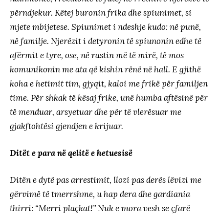
përndjekur. Këtej buronin frika dhe spiunimet, si
mjete mbijetese. Spiunimet i ndeshje kudo: në punë,
në familje. Njerëzit i detyronin të spiunonin edhe të
afërmit e tyre, ose, në rastin më të mirë, të mos
komunikonin me ata që kishin rënë në hall. E gjithë
koha e hetimit tim, gjyqit, kaloi me frikë për familjen
time. Për shkak të kësaj frike, unë humba aftësinë për
të menduar, arsyetuar dhe për të vlerësuar me
gjakftohtësi gjendjen e krijuar.
Ditët e para në qelitë e hetuesisë
Ditën e dytë pas arrestimit, llozi pas derës lëvizi me
gërvimë të tmerrshme, u hap dera dhe gardiania
thirri: “Merri plaçkat!” Nuk e mora vesh se çfarë