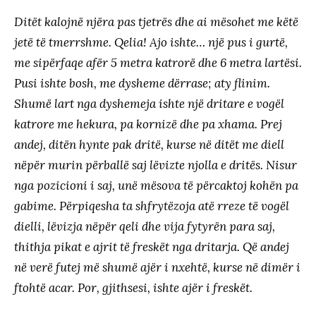
Ditët kalojnë njëra pas tjetrës dhe ai mësohet me këtë
jetë të tmerrshme. Qelia! Ajo ishte… një pus i gurtë,
me sipërfaqe afër 5 metra katrorë dhe 6 metra lartësi.
Pusi ishte bosh, me dysheme dërrase; aty flinim.
Shumë lart nga dyshemeja ishte një dritare e vogël
katrore me hekura, pa kornizë dhe pa xhama. Prej
andej, ditën hynte pak dritë, kurse në ditët me diell
nëpër murin përballë saj lëvizte njolla e dritës. Nisur
nga pozicioni i saj, unë mësova të përcaktoj kohën pa
gabime. Përpiqesha ta shfrytëzoja atë rreze të vogël
dielli, lëvizja nëpër qeli dhe vija fytyrën para saj,
thithja pikat e ajrit të freskët nga dritarja. Që andej
në verë futej më shumë ajër i nxehtë, kurse në dimër i
ftohtë acar. Por, gjithsesi, ishte ajër i freskët.