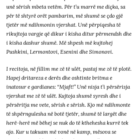
unë sërish mbeta vetëm. Për t’u marrë me diçka, sa
për të shtyrë orët pambarim, më shumë se çdo gjë
tjetër më ndihmonin vjershat. Unë përpiqesha të
rikujtoja vargje që dikur i kisha ditur përmendsh dhe
i kisha dashur shumë. Më shpesh më kujtohej
Pushkini, Lermontovi, Esenini dhe Simonovi.
I recitoja, në fillim me zë të ulët, pastaj me zë të plotë.
Hapej dritareza e derës dhe oshtinte britma e
inatosur e gardianes: “Mjaft!” Unë nisja t’i përsërisja
vjershat me zë të ulët. Kujtoja shumë syresh dhe i
përsëritja me vete, sërish e sërish. Kjo më ndihmonte
të shpërngulesha në botë tjetër, shumë të largët dhe
herë-herë më bëhej se nuk do të kthehesha kurrë tek
ajo. Kur u takuam më vonë në kamp, mësova se