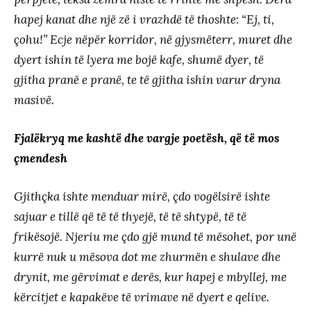
hapej kanat dhe një zë i vrazhdë të thoshte: “Ej, ti,
çohu!” Ecje nëpër korridor, në gjysmëterr, muret dhe
dyert ishin të lyera me bojë kafe, shumë dyer, të
gjitha pranë e pranë, te të gjitha ishin varur dryna
masivë.
Fjalëkryq me kashtë dhe vargje poetësh, që të mos
çmendesh
Gjithçka ishte menduar mirë, çdo vogëlsirë ishte
sajuar e tillë që të të thyejë, të të shtypë, të të
frikësojë. Njeriu me çdo gjë mund të mësohet, por unë
kurrë nuk u mësova dot me zhurmën e shulave dhe
drynit, me gërvimat e derës, kur hapej e mbyllej, me
kërcitjet e kapakëve të vrimave në dyert e qelive.