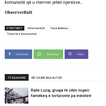
komunistë që u merrnin jetën njerëzve…
ObserverKult
ETIKETIMET
ObserverKult
Taisa Batkina
Tmerret e komunizmit
Facebook
WhatsApp
Viber
TË NGJASHME
MË SHUMË NGA AUTORI
Raile Luzaj, gruaja të cilën togeri
famëkeq e torturonte pa mëshirë