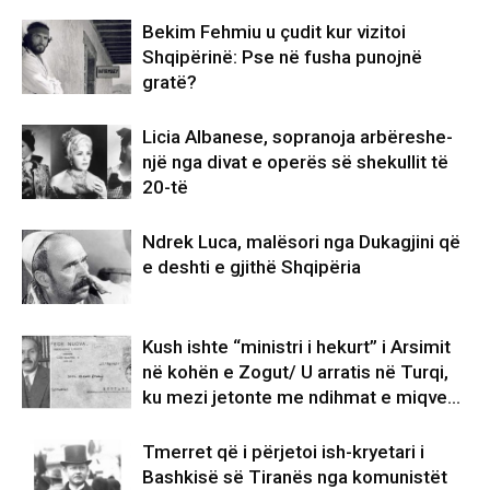
Bekim Fehmiu u çudit kur vizitoi
Shqipërinë: Pse në fusha punojnë
gratë?
Licia Albanese, sopranoja arbëreshe-
një nga divat e operës së shekullit të
20-të
Ndrek Luca, malësori nga Dukagjini që
e deshti e gjithë Shqipëria
Kush ishte “ministri i hekurt” i Arsimit
në kohën e Zogut/ U arratis në Turqi,
ku mezi jetonte me ndihmat e miqve…
Tmerret që i përjetoi ish-kryetari i
Bashkisë së Tiranës nga komunistët