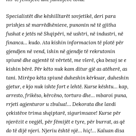
Specialistët dhe këshilltarët sovjetikë, deri para
prishjes së marrëdhënieve, punonin në të gjitha
fushat e jetës në Shqipëri, në ushtri, në industri, në
financa… kudo. Ata kishin informacion të plotë për
gjendjen në vend, ishin në gjendje të rekrutonin
spiunë dhe agjentë të vërtetë, me vlerë, çka besoj se e
kishin bërë. Për këto nuk kam ditur gjë as atëherë, as
tani. Mirëpo këta spiunë duheshin kërkuar, duheshin
gjetur, e kjo nuk ishte fort e lehtë. Kurse kështu… kap,
arresto, frikëso, kërcëno, torturo dhe… mbaroi puna,
rrjeti agjenturor u zbulua!… Dekorata dhe lavdi
çekistëve trima shqiptarë, sigurimsave! Kurse për
njerëzit e vegjël, për fëmijët e tyre, për burrat, as që
do të dijë njeri. Njeriu është një… hiç!… Kaluan disa