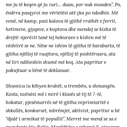
me ju të keqen që ju zuri… duan, por nuk munden”. Po,
ëndrra pasqyroi me vërtetësi atë çka po ndodhte. Më
vonë, në kamp, pasi kalova të gjithë rrathët e ferrit,
hetimeve, gjyqeve, e kuptova dhe mendoj se kisha të
drejtë: njerëzit tanë tej hekurave e kishin më të
vështirë se ne. Nëse ne ishim të gjitha të barabarta, të
gjitha njëlloj të vuajtura, njëlloj të poshtëruara, ata
në liri ndiheshin shumë më keq. Ata papritur e
pakujtuar u bënë të deklasuar.
Shumica iu kthyen krahët, u trembën, u shmangën.
Kosta, nxënësi më i mirë i klasës së tij të 7-të,
hokatar, pjesëmarrës në të gjitha veprimtaritë e
shkollës, konkurset, mbrëmjet, aktivist, papritur u bë
“djalë i armikut të popullit”. Merret me mend se sa e
mundonte kjo djalin. Megjithëse e mbaroi 8-vjeçaren