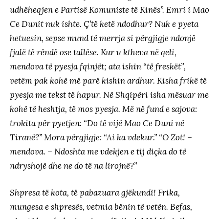
udhëheqjen e Partisë Komuniste të Kinës”. Emri i Mao
Ce Dunit nuk ishte. Ç’të ketë ndodhur? Nuk e pyeta
hetuesin, sepse mund të merrja si përgjigje ndonjë
fjalë të rëndë ose tallëse. Kur u ktheva në qeli,
mendova të pyesja fqinjët; ata ishin “të freskët”,
vetëm pak kohë më parë kishin ardhur. Kisha frikë të
pyesja me tekst të hapur. Në Shqipëri isha mësuar me
kohë të heshtja, të mos pyesja. Më në fund e sajova:
trokita për pyetjen: “Do të vijë Mao Ce Duni në
Tiranë?” Mora përgjigje: “Ai ka vdekur.” “O Zot! –
mendova. – Ndoshta me vdekjen e tij diçka do të
ndryshojë dhe ne do të na lirojnë?”
Shpresa të kota, të pabazuara gjëkundi! Frika,
mungesa e shpresës, vetmia bënin të vetën. Befas,