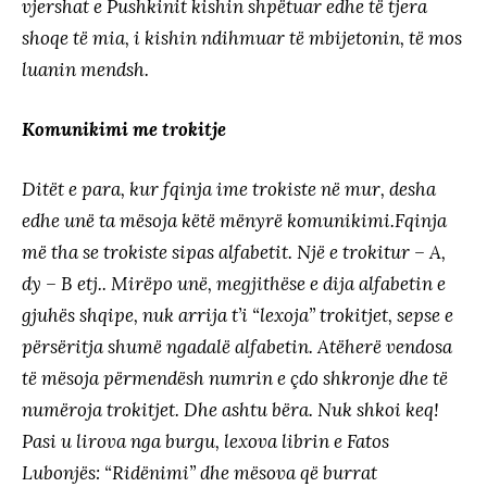
vjershat e Pushkinit kishin shpëtuar edhe të tjera
shoqe të mia, i kishin ndihmuar të mbijetonin, të mos
luanin mendsh.
Komunikimi me trokitje
Ditët e para, kur fqinja ime trokiste në mur, desha
edhe unë ta mësoja këtë mënyrë komunikimi.Fqinja
më tha se trokiste sipas alfabetit. Një e trokitur – A,
dy – B etj.. Mirëpo unë, megjithëse e dija alfabetin e
gjuhës shqipe, nuk arrija t’i “lexoja” trokitjet, sepse e
përsëritja shumë ngadalë alfabetin. Atëherë vendosa
të mësoja përmendësh numrin e çdo shkronje dhe të
numëroja trokitjet. Dhe ashtu bëra. Nuk shkoi keq!
Pasi u lirova nga burgu, lexova librin e Fatos
Lubonjës: “Ridënimi” dhe mësova që burrat