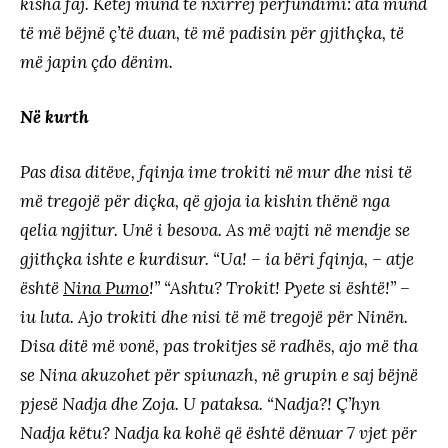
kisha faj. Këtej mund të nxirrej përfundimi: ata mund
të më bëjnë ç’të duan, të më padisin për gjithçka, të
më japin çdo dënim.
Në kurth
Pas disa ditëve, fqinja ime trokiti në mur dhe nisi të
më tregojë për diçka, që gjoja ia kishin thënë nga
qelia ngjitur. Unë i besova. As më vajti në mendje se
gjithçka ishte e kurdisur. “Ua! – ia bëri fqinja, – atje
është
Nina Pumo
!” “Ashtu? Trokit! Pyete si është!” –
iu luta. Ajo trokiti dhe nisi të më tregojë për Ninën.
Disa ditë më vonë, pas trokitjes së radhës, ajo më tha
se Nina akuzohet për spiunazh, në grupin e saj bëjnë
pjesë Nadja dhe Zoja. U pataksa. “Nadja?! Ç’hyn
Nadja këtu? Nadja ka kohë që është dënuar 7 vjet për