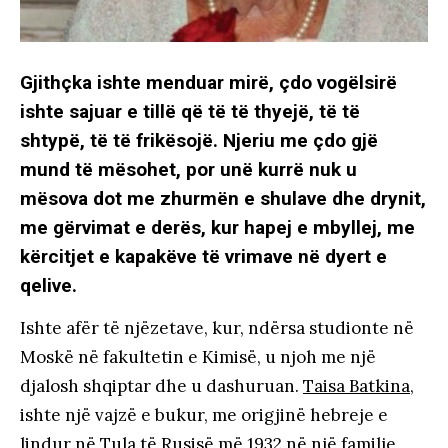
Gjithçka ishte menduar mirë, çdo vogëlsirë
ishte sajuar e tillë që të të thyejë, të të
shtypë, të të frikësojë. Njeriu me çdo gjë
mund të mësohet, por unë kurrë nuk u
mësova dot me zhurmën e shulave dhe drynit,
me gërvimat e derës, kur hapej e mbyllej, me
kërcitjet e kapakëve të vrimave në dyert e
qelive.
Ishte afër të njëzetave, kur, ndërsa studionte në
Moskë në fakultetin e Kimisë, u njoh me një
djalosh shqiptar dhe u dashuruan.
Taisa Batkina
,
ishte një vajzë e bukur, me origjinë hebreje e
lindur në Tula të Rusisë më 1932 në një familje