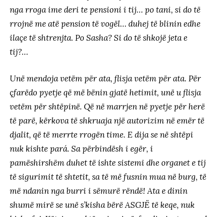
nga rroga ime deri te pensioni i tij… po tani, si do të
rrojnë me atë pension të vogël… duhej të blinin edhe
ilaçe të shtrenjta. Po Sasha? Si do të shkojë jeta e
tij?…
Unë mendoja vetëm për ata, flisja vetëm për ata. Për
çfarëdo pyetje që më bënin gjatë hetimit, unë u flisja
vetëm për shtëpinë. Që në marrjen në pyetje për herë
të parë, kërkova të shkruaja një autorizim në emër të
djalit, që të merrte rrogën time. E dija se në shtëpi
nuk kishte pará. Sa përbindësh i egër, i
pamëshirshëm duhet të ishte sistemi dhe organet e tij
të sigurimit të shtetit, sa të më fusnin mua në burg, të
më ndanin nga burri i sëmurë rëndë! Ata e dinin
shumë mirë se unë s’kisha bërë ASGJË të keqe, nuk