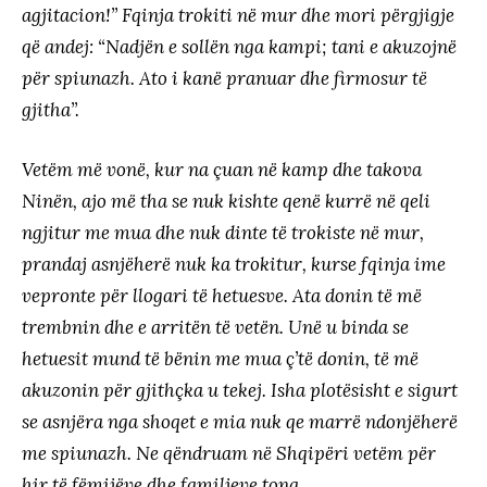
agjitacion!” Fqinja trokiti në mur dhe mori përgjigje
që andej: “Nadjën e sollën nga kampi; tani e akuzojnë
për spiunazh. Ato i kanë pranuar dhe firmosur të
gjitha”.
Vetëm më vonë, kur na çuan në kamp dhe takova
Ninën, ajo më tha se nuk kishte qenë kurrë në qeli
ngjitur me mua dhe nuk dinte të trokiste në mur,
prandaj asnjëherë nuk ka trokitur, kurse fqinja ime
vepronte për llogari të hetuesve. Ata donin të më
trembnin dhe e arritën të vetën. Unë u binda se
hetuesit mund të bënin me mua ç’të donin, të më
akuzonin për gjithçka u tekej. Isha plotësisht e sigurt
se asnjëra nga shoqet e mia nuk qe marrë ndonjëherë
me spiunazh. Ne qëndruam në Shqipëri vetëm për
hir të fëmijëve dhe familjeve tona.