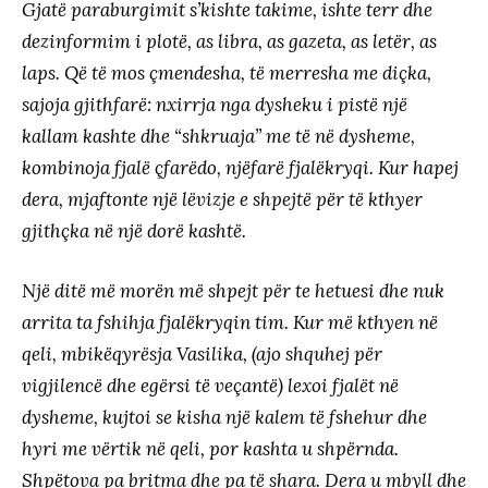
Gjatë paraburgimit s’kishte takime, ishte terr dhe
dezinformim i plotë, as libra, as gazeta, as letër, as
laps. Që të mos çmendesha, të merresha me diçka,
sajoja gjithfarë: nxirrja nga dysheku i pistë një
kallam kashte dhe “shkruaja” me të në dysheme,
kombinoja fjalë çfarëdo, njëfarë fjalëkryqi. Kur hapej
dera, mjaftonte një lëvizje e shpejtë për të kthyer
gjithçka në një dorë kashtë.
Një ditë më morën më shpejt për te hetuesi dhe nuk
arrita ta fshihja fjalëkryqin tim. Kur më kthyen në
qeli, mbikëqyrësja Vasilika, (ajo shquhej për
vigjilencë dhe egërsi të veçantë) lexoi fjalët në
dysheme, kujtoi se kisha një kalem të fshehur dhe
hyri me vërtik në qeli, por kashta u shpërnda.
Shpëtova pa britma dhe pa të shara. Dera u mbyll dhe