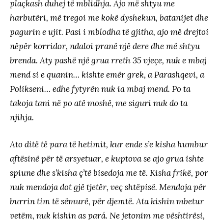
plaçkash duhej të mblidhja. Ajo më shtyu me
harbutëri, më tregoi me kokë dyshekun, batanijet dhe
pagurin e ujit. Pasi i mblodha të gjitha, ajo më drejtoi
nëpër korridor, ndaloi pranë një dere dhe më shtyu
brenda. Aty pashë një grua rreth 35 vjeçe, nuk e mbaj
mend si e quanin… kishte emër grek, a Parashqevi, a
Polikseni… edhe fytyrën nuk ia mbaj mend. Po ta
takoja tani në po atë moshë, me siguri nuk do ta
njihja.
Ato ditë të para të hetimit, kur ende s’e kisha humbur
aftësinë për të arsyetuar, e kuptova se ajo grua ishte
spiune dhe s’kisha ç’të bisedoja me të. Kisha frikë, por
nuk mendoja dot gjë tjetër, veç shtëpisë. Mendoja për
burrin tim të sëmurë, për djemtë. Ata kishin mbetur
vetëm, nuk kishin as pará. Ne jetonim me vështirësi,