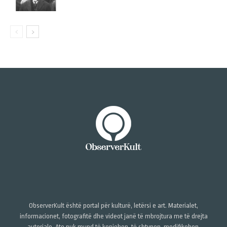
ObserverKult është portal për kulturë, letërsi e art. Materialet,
informacionet, fotografitë dhe videot janë të mbrojtura me të drejta
autoriale. Ato nuk mund të kopjohen, të shtypen, modifikohen,