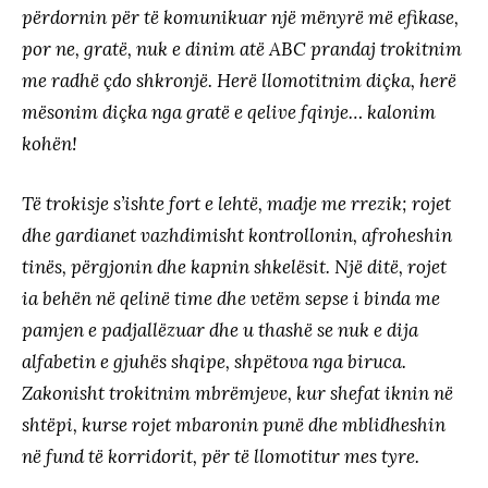
përdornin për të komunikuar një mënyrë më efikase,
por ne, gratë, nuk e dinim atë ABC prandaj trokitnim
me radhë çdo shkronjë. Herë llomotitnim diçka, herë
mësonim diçka nga gratë e qelive fqinje… kalonim
kohën!
Të trokisje s’ishte fort e lehtë, madje me rrezik; rojet
dhe gardianet vazhdimisht kontrollonin, afroheshin
tinës, përgjonin dhe kapnin shkelësit. Një ditë, rojet
ia behën në qelinë time dhe vetëm sepse i binda me
pamjen e padjallëzuar dhe u thashë se nuk e dija
alfabetin e gjuhës shqipe, shpëtova nga biruca.
Zakonisht trokitnim mbrëmjeve, kur shefat iknin në
shtëpi, kurse rojet mbaronin punë dhe mblidheshin
në fund të korridorit, për të llomotitur mes tyre.