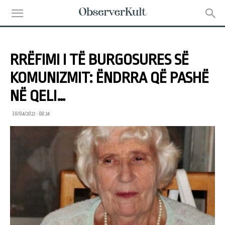
RRËFIMI I TË BURGOSURES SË
KOMUNIZMIT: ËNDRRA QË PASHË
NË QELI…
30/04/2022 • 08:24