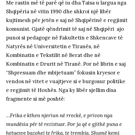
Me rastin më të parë që iu dha Taisa u largua nga
Shqipëria në vitin 1990 dhe shkroi një libër
kujtimesh për jetën e saj në Shqipërinë e regjimit
komunist. Gjatë qëndrimit të saj në Shqipëri ajo
punoi si pedagoge në Fakultetin e Shkencave të
Natyrës në Universitetin e Tiranës, në
Kombinatin e Tekstilit në Berat dhe në
Kombinatin e Drurit në Tiranë. Por në librin e saj
“Shpresuam dhe mbijetuam” fokusin kryesor e
vendos në vitet e vuajtjeve si e burgosur politike
e regjimit të Hoxhës. Nga ky libër sjellim disa
fragmente si më poshtë:
…Frika e kthen njeriun në rreckë, e privon nga
mundësia për të rezistuar. Por ja që e gjithë puna e
hetuesve bazohej te frika, te trembja. Shumë kemi