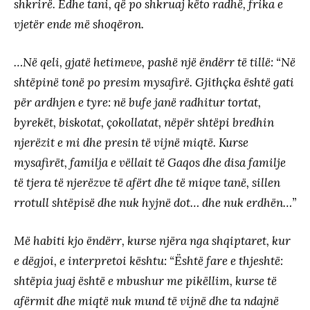
shkrirë. Edhe tani, që po shkruaj këto radhë, frika e
vjetër ende më shoqëron.
…Në qeli, gjatë hetimeve, pashë një ëndërr të tillë: “Në
shtëpinë tonë po presim mysafirë. Gjithçka është gati
për ardhjen e tyre: në bufe janë radhitur tortat,
byrekët, biskotat, çokollatat, nëpër shtëpi bredhin
njerëzit e mi dhe presin të vijnë miqtë. Kurse
mysafirët, familja e vëllait të Gaqos dhe disa familje
të tjera të njerëzve të afërt dhe të miqve tanë, sillen
rrotull shtëpisë dhe nuk hyjnë dot… dhe nuk erdhën…”
Më habiti kjo ëndërr, kurse njëra nga shqiptaret, kur
e dëgjoi, e interpretoi kështu: “Është fare e thjeshtë:
shtëpia juaj është e mbushur me pikëllim, kurse të
afërmit dhe miqtë nuk mund të vijnë dhe ta ndajnë