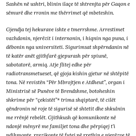
Sashën në ushtri, blinin ilaçe të shtrenjta për Gaqon e
sëmurë dhe rronin me thërrimet që mbeteshin.
Gjendja tej hekurave ishte e tmerrshme. Arrestimet
vazhdonin, njerëzit i internonin, i hiqnin nga puna, i
dëbonin nga universiteti. Sigurimsat shpërndanin në
të katër anët gjithfarë gjepurash për spiunë,
sabotatorë, armiq. Atje flitej edhe për
radiotransmetueset, që gjoja kishin gjetur në shtëpitë
tona. Në revistën “Për Mbrojtjen e Atdheut”, organ i
Ministrisë së Punëve të Brendshme, botoheshin
shkrime për “çekistët”* trima shqiptarë, të cilët
qëndronin në roje të sigurisë së shtetit dhe shkulnin
me rrënjë rebelët. Gjithkush që komunikonte në
ndonjë mënyrë me familjet tona dhe përpiqej t’i
ndihmonte, rrezikonte të futej në rrethin e njerëzve të