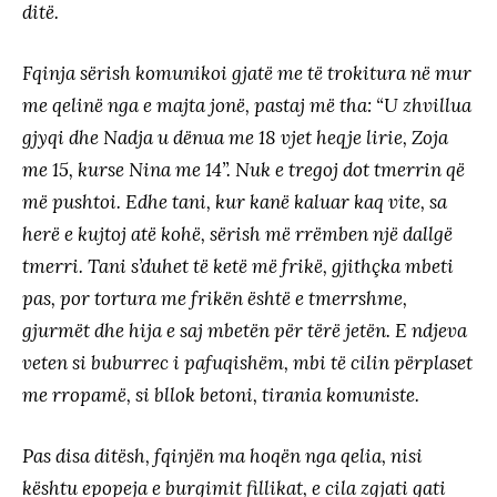
ditë.
Fqinja sërish komunikoi gjatë me të trokitura në mur
me qelinë nga e majta jonë, pastaj më tha: “U zhvillua
gjyqi dhe Nadja u dënua me 18 vjet heqje lirie, Zoja
me 15, kurse Nina me 14”. Nuk e tregoj dot tmerrin që
më pushtoi. Edhe tani, kur kanë kaluar kaq vite, sa
herë e kujtoj atë kohë, sërish më rrëmben një dallgë
tmerri. Tani s’duhet të ketë më frikë, gjithçka mbeti
pas, por tortura me frikën është e tmerrshme,
gjurmët dhe hija e saj mbetën për tërë jetën. E ndjeva
veten si buburrec i pafuqishëm, mbi të cilin përplaset
me rropamë, si bllok betoni, tirania komuniste.
Pas disa ditësh, fqinjën ma hoqën nga qelia, nisi
kështu epopeja e burgimit fillikat, e cila zgjati gati