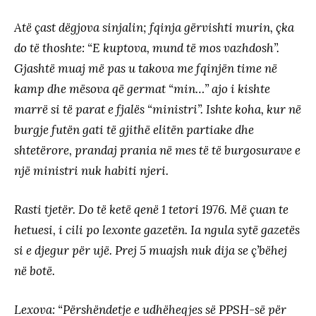
Atë çast dëgjova sinjalin; fqinja gërvishti murin, çka
do të thoshte: “E kuptova, mund të mos vazhdosh”.
Gjashtë muaj më pas u takova me fqinjën time në
kamp dhe mësova që germat “min…” ajo i kishte
marrë si të parat e fjalës “ministri”. Ishte koha, kur në
burgje futën gati të gjithë elitën partiake dhe
shtetërore, prandaj prania në mes të të burgosurave e
një ministri nuk habiti njeri.
Rasti tjetër. Do të ketë qenë 1 tetori 1976. Më çuan te
hetuesi, i cili po lexonte gazetën. Ia ngula sytë gazetës
si e djegur për ujë. Prej 5 muajsh nuk dija se ç’bëhej
në botë.
Lexova: “Përshëndetje e udhëheqjes së PPSH-së për