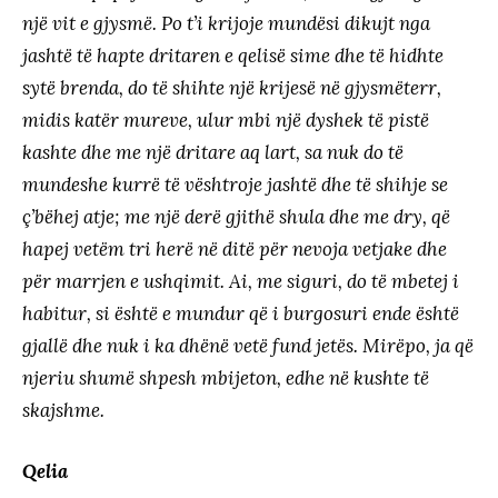
një vit e gjysmë. Po t’i krijoje mundësi dikujt nga
jashtë të hapte dritaren e qelisë sime dhe të hidhte
sytë brenda, do të shihte një krijesë në gjysmëterr,
midis katër mureve, ulur mbi një dyshek të pistë
kashte dhe me një dritare aq lart, sa nuk do të
mundeshe kurrë të vështroje jashtë dhe të shihje se
ç’bëhej atje; me një derë gjithë shula dhe me dry, që
hapej vetëm tri herë në ditë për nevoja vetjake dhe
për marrjen e ushqimit. Ai, me siguri, do të mbetej i
habitur, si është e mundur që i burgosuri ende është
gjallë dhe nuk i ka dhënë vetë fund jetës. Mirëpo, ja që
njeriu shumë shpesh mbijeton, edhe në kushte të
skajshme.
Qelia