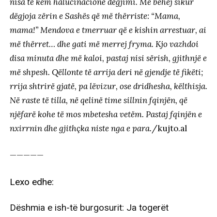
nisa të kem halucinacione dëgjimi. Më bëhej sikur
dëgjoja zërin e Sashës që më thërriste: “Mama,
mama!” Mendova e tmerruar që e kishin arrestuar, ai
më thërret… dhe gati më merrej fryma. Kjo vazhdoi
disa minuta dhe më kaloi, pastaj nisi sërish, gjithnjë e
më shpesh. Qëllonte të arrija deri në gjendje të fikëti;
rrija shtrirë gjatë, pa lëvizur, ose dridhesha, këlthisja.
Në raste të tilla, në qelinë time sillnin fqinjën, që
njëfarë kohe të mos mbetesha vetëm. Pastaj fqinjën e
nxirrnin dhe gjithçka niste nga e para.
/kujto.al
—————
Lexo edhe:
Dëshmia e ish-të burgosurit: Ja togerët