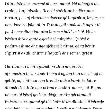
Dita niste me zhurmë dhe rropamë. Në mëngjes me
rrahje shuplakash, oficeri i shërbimit ndërronte
turnin, pastaj zhurma e dyerve që hapeshin, kryerja e
nevojave vetjake, silla. Pinim çajin paksa të ngrohtë,
pa sheqer dhe njomnim koren e bukës në të. Niste
kështu dita e gjatë e qetësisë mbytëse. Qetësi e
padurueshme dhe nganjëherë britma, që ta bënin
shpirtin akull, zhurmë hapash dhe sërish qetësi.
Gardianët i bënin punët pa zhurmë, ecnin,
afroheshin te dera për të parë nga vrima se ç’bëhej në
qelitë, aq lehtë, sa nga brenda nuk e kuptoje dot se
dikush të shihte nga vrima e veshur me rrjetë. Befas,
në mes të kësaj qetësie, dëgjoheshin gërvima të
frikshme, rropamë që të bënin të dridheshe, të kërceje
përpjetë, teksa zemra niste të rrihte më shpesh. Dera