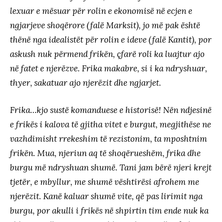
lexuar e mësuar për rolin e ekonomisë në ecjen e
ngjarjeve shoqërore (falë Marksit), jo më pak është
thënë nga idealistët për rolin e ideve (falë Kantit), por
askush nuk përmend frikën, çfarë roli ka luajtur ajo
në fatet e njerëzve. Frika makabre, si i ka ndryshuar,
thyer, sakatuar ajo njerëzit dhe ngjarjet.
Frika…kjo sustë komanduese e historisë! Nën ndjesinë
e frikës i kalova të gjitha vitet e burgut, megjithëse ne
vazhdimisht rrekeshim të rezistonim, ta mposhtnim
frikën. Mua, njeriun aq të shoqërueshëm, frika dhe
burgu më ndryshuan shumë. Tani jam bërë njeri krejt
tjetër, e mbyllur, me shumë vështirësi afrohem me
njerëzit. Kanë kaluar shumë vite, që pas lirimit nga
burgu, por akulli i frikës në shpirtin tim ende nuk ka