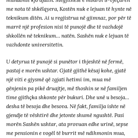
me nota të shkëlqyera, Kostën nuk e lejuan të hynte në
teknikum ditën. Ai u regjistrua në gjimnaz, por për të
marrë një profesion nisi të punojë dhe të vazhdojë
shkollën në teknikum… natën. Sashën nuk e lejuan të
vazhdonte universitetin.
U detyrua të punojë si punëtor i thjeshtë në fermë,
pastaj e morën ushtar. Gjatë gjithë kësaj kohe, gjatë
një viti e gjysmë që zgjati hetimi im, mua më
gënjenin pa pikë druajtje, më thoshin se në familjen
time gjithçka shkonte për bukuri. Dhe unë u besoja…
desha të besoja dhe besova. Në fakt, familja ishte në
gjendje të vështirë dhe jetonte shumë ngushtë. Pasi
morën Sashën ushtar, ata provuan edhe urinë, sepse
me pensionin e vogël të burrit më ndihmonin mua,