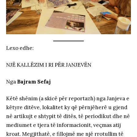
Lexo edhe:
NJË KALLËZIM I RI PËR JANJEVËN
Nga
Bajram Sefaj
Këtë shënim (a skicë për reportazh) nga Janjeva e
këtyre ditëve, lokalitet ky që përnjëherë u gjend
në artikujt e shtypit të ditës, të periodikut dhe në
mediumet e tjera të informacionit, veçmas atij
kroat. Megjithatë, e fillojmë me një rrotullim të