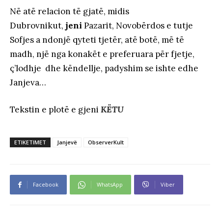
Në atë relacion të gjatë, midis
Dubrovnikut,
jeni
Pazarit, Novobërdos e tutje
Sofjes a ndonjë qyteti tjetër, atë botë, më të
madh, një nga konakët e preferuara për fjetje,
ç’lodhje dhe këndellje, padyshim se ishte edhe
Janjeva…
Tekstin e plotë e gjeni
KËTU
ETIKETIMET
Janjevë
ObserverKult
Facebook
WhatsApp
Viber