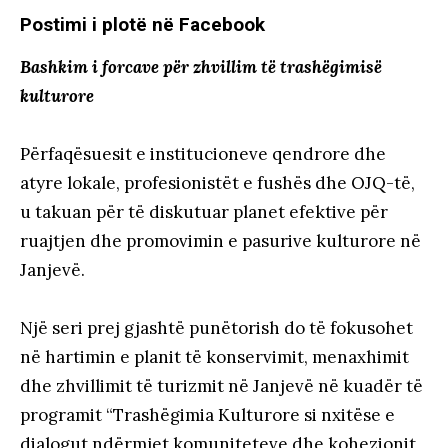
Postimi i plotë në Facebook
Bashkim i forcave për zhvillim të trashëgimisë
kulturore
Përfaqësuesit e institucioneve qendrore dhe
atyre lokale, profesionistët e fushës dhe OJQ-të,
u takuan për të diskutuar planet efektive për
ruajtjen dhe promovimin e pasurive kulturore në
Janjevë.
Një seri prej gjashtë punëtorish do të fokusohet
në hartimin e planit të konservimit, menaxhimit
dhe zhvillimit të turizmit në Janjevë në kuadër të
programit “Trashëgimia Kulturore si nxitëse e
dialogut ndërmjet komuniteteve dhe kohezionit