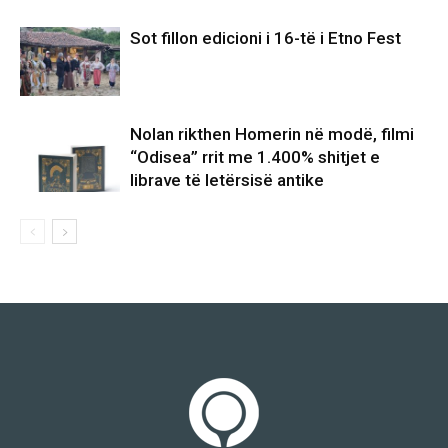
Sot fillon edicioni i 16-të i Etno Fest
Nolan rikthen Homerin në modë, filmi
“Odisea” rrit me 1.400% shitjet e
librave të letërsisë antike