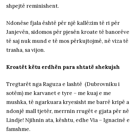
shpejtë reminishent.
Ndonëse fjala është për një kallëzim të ri për
Janjevën, sidomos për pjesën kroate të banorëve
të saj nuk mund e të mos përkujtojmë, në viza të
trasha, sa vijon.
Kroatët këtu erdhën para shtatë shekujsh
Tregtarët nga Raguza e lashtë (Dubrovniku i
sotëm) me karvanet e tyre – me kuaj e me
mushka, të ngarkuara kryesisht me barrë kripë a
ndonjë mall tjetër, merrnin rrugët e gjata për në
Lindje! Njihnin ata, kështu, edhe Via – Ignacinë e
famshme.