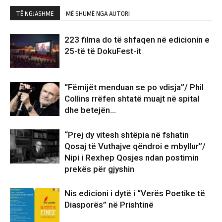
TË NGJASHME
MË SHUMË NGA AUTORI
223 filma do të shfaqen në edicionin e
25-të të DokuFest-it
“Fëmijët menduan se po vdisja”/ Phil
Collins rrëfen shtatë muajt në spital
dhe betejën…
“Prej dy vitesh shtëpia në fshatin
Qosaj të Vuthajve qëndroi e mbyllur”/
Nipi i Rexhep Qosjes ndan postimin
prekës për gjyshin
Nis edicioni i dytë i “Verës Poetike të
Diasporës” në Prishtinë