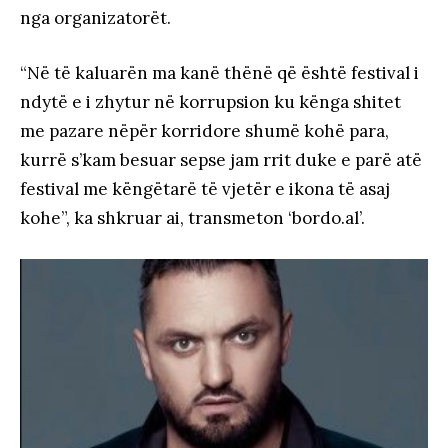
nga organizatorët.
“Në të kaluarën ma kanë thënë që është festival i
ndytë e i zhytur në korrupsion ku kënga shitet
me pazare nëpër korridore shumë kohë para,
kurrë s’kam besuar sepse jam rrit duke e parë atë
festival me këngëtarë të vjetër e ikona të asaj
kohe”, ka shkruar ai, transmeton ‘bordo.al’.