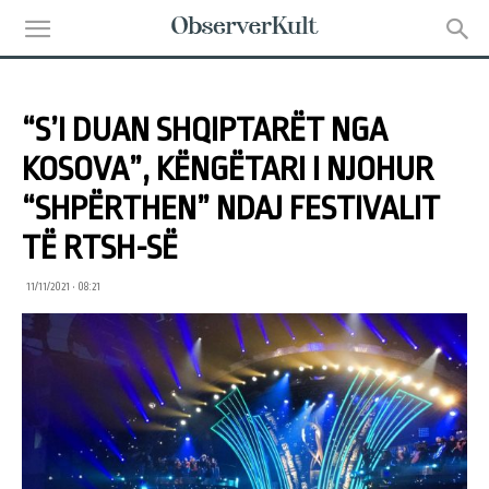
“S’I DUAN SHQIPTARËT NGA
KOSOVA”, KËNGËTARI I NJOHUR
“SHPËRTHEN” NDAJ FESTIVALIT
TË RTSH-SË
11/11/2021 • 08:21