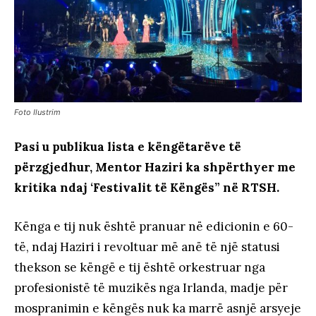
Foto Ilustrim
Pasi u publikua lista e këngëtarëve të
përzgjedhur, Mentor Haziri ka shpërthyer me
kritika ndaj ‘Festivalit të Këngës” në RTSH.
Kënga e tij nuk është pranuar në edicionin e 60-
të, ndaj Haziri i revoltuar më anë të një statusi
thekson se këngë e tij është orkestruar nga
profesionistë të muzikës nga Irlanda, madje për
mospranimin e këngës nuk ka marrë asnjë arsyeje