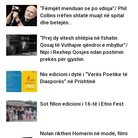
“Fëmijët menduan se po vdisja”/ Phil
Collins rrëfen shtatë muajt në spital
dhe betejën…
“Prej dy vitesh shtëpia në fshatin
Qosaj të Vuthajve qëndroi e mbyllur”/
Nipi i Rexhep Qosjes ndan postimin
prekës për gjyshin
Nis edicioni i dytë i “Verës Poetike të
Diasporës” në Prishtinë
Sot fillon edicioni i 16-të i Etno Fest
Nolan rikthen Homerin në modë, filmi