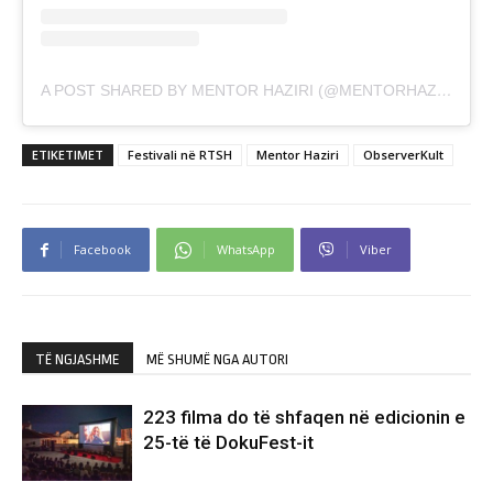
A POST SHARED BY MENTOR HAZIRI (@MENTORHAZIRI)
ETIKETIMET
Festivali në RTSH
Mentor Haziri
ObserverKult
Facebook
WhatsApp
Viber
TË NGJASHME
MË SHUMË NGA AUTORI
223 filma do të shfaqen në edicionin e
25-të të DokuFest-it