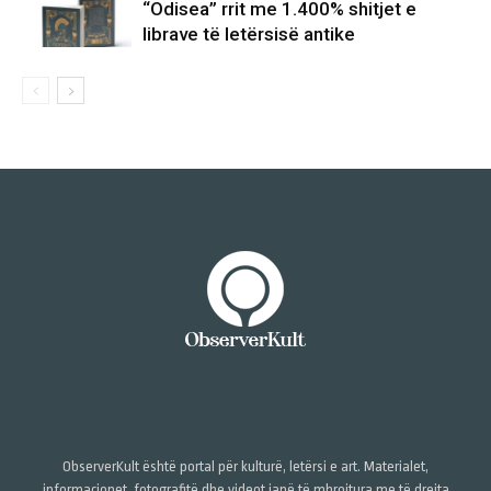
“Odisea” rrit me 1.400% shitjet e
librave të letërsisë antike
ObserverKult është portal për kulturë, letërsi e art. Materialet,
informacionet, fotografitë dhe videot janë të mbrojtura me të drejta