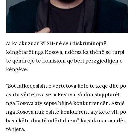
Ai ka akuzuar RTSH-në se i diskriminojnë
këngëtarët nga Kosova, ndërsa ka thënë se turpi
të qëndrojë te komisioni që bëri përzgjedhjen e
këngëve.
“Sot fatkeqësisht e vërtetova këtë të keqe dhe po
ashtu vërtetova se ai Festival s’i don shqiptarët
nga Kosova aty sepse bëjnë konkurrencën. Asnjë
nga Kosova nuk është konkurrent aty këtë vit, po
bash këtu dua të ndërlidhem”, ka shkruar ai ndër
të tjera.