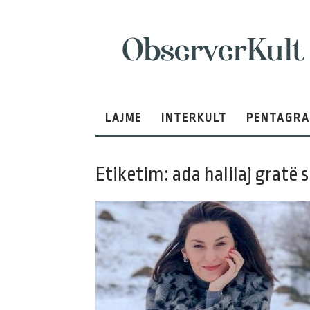
ObserverKult
LAJME
INTERKULT
PENTAGR
Etiketim: ada halilaj gratë 