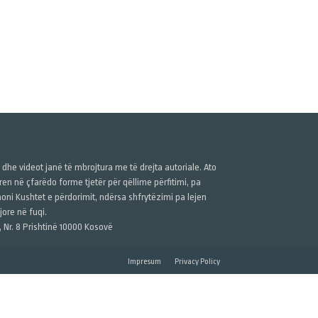
ë dhe videot janë të mbrojtura me të drejta autoriale. Ato
n në çfarëdo forme tjetër për qëllime përfitimi, pa
anoni Kushtet e përdorimit, ndërsa shfrytëzimi pa lejen
ore në fuqi.
, Nr. 8 Prishtinë 10000 Kosovë
Impresum
Privacy Policy