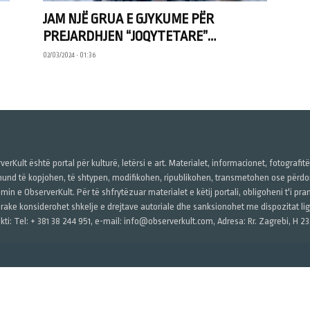
JAM NJË GRUA E GJYKUME PËR
PREJARDHJEN “JOQYTETARE”…
02/03/2024 • 01:36
verKult është portal për kulturë, letërsi e art. Materialet, informacionet, fotografit
und të kopjohen, të shtypen, modifikohen, ripublikohen, transmetohen ose përdore
imin e ObserverKult. Për të shfrytëzuar materialet e këtij portali, obligoheni t'i pr
rake konsiderohet shkelje e drejtave autoriale dhe sanksionohet me dispozitat ligj
kti: Tel: + 381 38 244 951, e-mail: info@observerkult.com, Adresa: Rr. Zagrebi, H 23