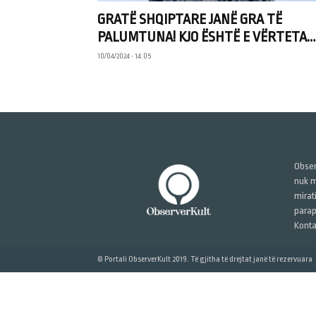
GRATË SHQIPTARE JANË GRA TË
PALUMTUNA! KJO ËSHTË E VËRTETA…
10/04/2024 • 14:05
Obser
nuk m
mirat
parap
Konta
© Portali ObserverKult 2019. Të gjitha të drejtat janë të rezervuara