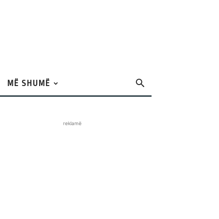
MË SHUMË
reklamë