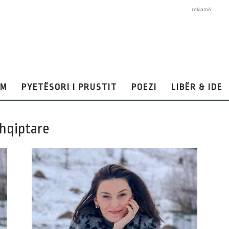
reklamë
AM
PYETËSORI I PRUSTIT
POEZI
LIBËR & IDE
shqiptare